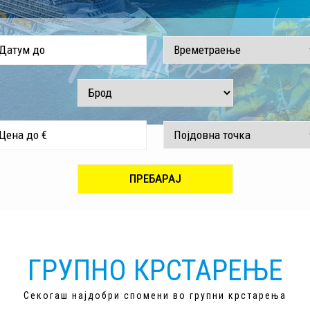
ГРУПНО КРСТАРЕЊЕ
Секогаш најдобри спомени во групни крстарења