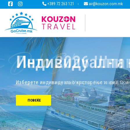
+389 72 263 121
air@kouzon.com.mk
Индивидуални 
Изберете индивидуално крстарење и имајте н
ПОВЕЌЕ