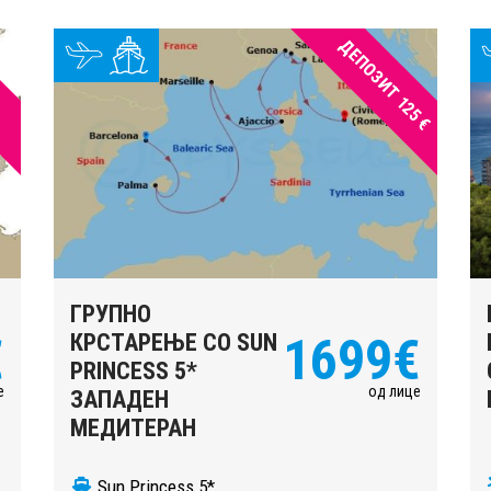
ДЕПОЗИТ 125 €
ГРУПНО
€
КРСТАРЕЊЕ СО SUN
1699€
PRINCESS 5*
е
од лице
ЗАПАДЕН
МЕДИТЕРАН
Sun Princess 5*