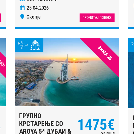
25.04.2026
Скопје
ПРОЧИТАЈ ПОВЕЌЕ
НО!
ЗИМА 26
ГРУПНО
1475€
КРСТАРЕЊЕ СО
€
AROYA 5* ДУБАИ &
од лице