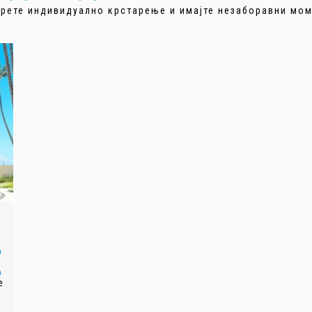
рете индивидуално крстарење и имајте незаборавни мо
€
е