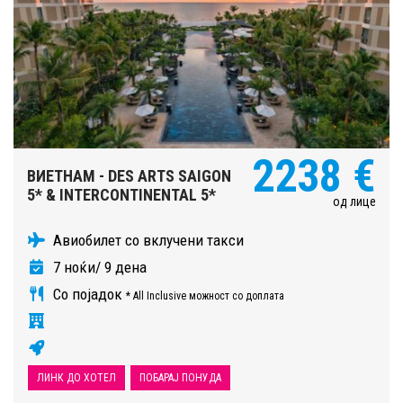
2238 €
ВИЕТНАМ - DES ARTS SAIGON
5* & INTERCONTINENTAL 5*
од лице
Авиобилет со вклучени такси
7 ноќи/ 9 дена
Со појадок
* All Inclusive можност со доплата
ЛИНК ДО ХОТЕЛ
ПОБАРАЈ ПОНУДА