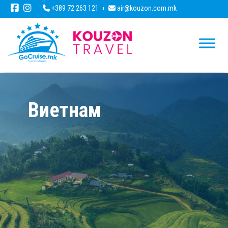
+389 72 263 121
air@kouzon.com.mk
Виетнам