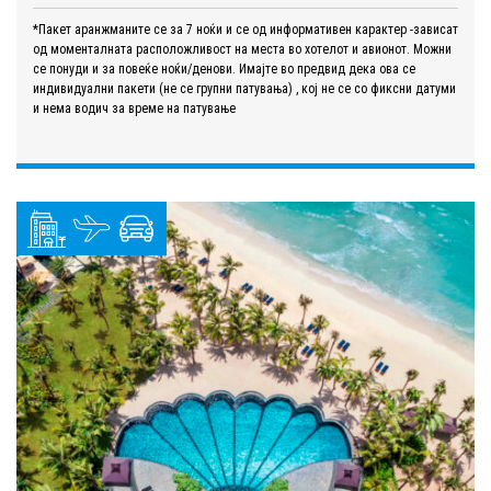
*Пакет аранжманите се за 7 ноќи и се од информативен карактер -зависат
од моменталната расположливост на места во хотелот и авионот. Можни
се понуди и за повеќе ноќи/денови. Имајте во предвид дека ова се
индивидуални пакети (не се групни патувања) , кој не се со фиксни датуми
и нема водич за време на патување