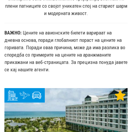
плени патниците со својот уникатен спој на стариот шарм
и модерната живост.
ВАЖНО:
Цените на авионските билети варираат на
дневна основа, поради глобалниот пораст на цените на
горивата. Поради оваа причина, може да има разлика во
споредба со примерите на цените на аранжманите
прикажани на веб-страницата. За прецизна понуда јавете
се кај нашите агенти.