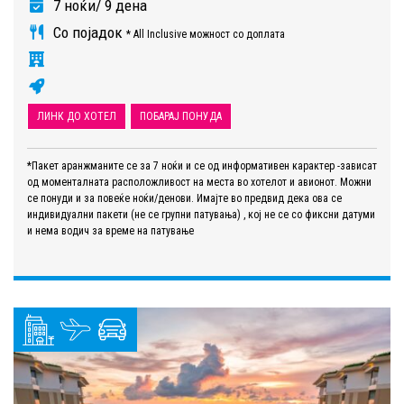
7 ноќи/ 9 дена
Со појадок
* All Inclusive можност со доплата
ЛИНК ДО ХОТЕЛ
ПОБАРАЈ ПОНУДА
*Пакет аранжманите се за 7 ноќи и се од информативен карактер -зависат
од моменталната расположливост на места во хотелот и авионот. Можни
се понуди и за повеќе ноќи/денови. Имајте во предвид дека ова се
индивидуални пакети (не се групни патувања) , кој не се со фиксни датуми
и нема водич за време на патување