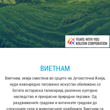
ВИЕТНАМ
Виетнам, земја сместена во срцето на Југоисточна Азија,
нуди извонредно патувачко искуство обележано со
богата историска таписерија, различно културно
наследство и прекрасни природни пејсажи. Од
раздвижените градови и античките градови до
спокојните села и живописните крајбрежја, Виетнам ги