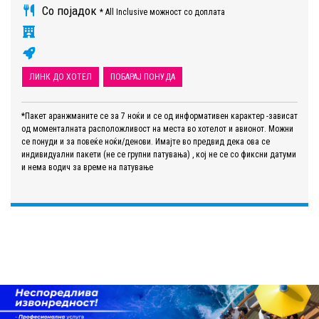
Со појадок
* All Inclusive можност со доплата
ЛИНК ДО ХОТЕЛ
ПОБАРАЈ ПОНУДА
*Пакет аранжманите се за 7 ноќи и се од информативен карактер -зависат
од моменталната расположливост на места во хотелот и авионот. Можни
се понуди и за повеќе ноќи/денови. Имајте во предвид дека ова се
индивидуални пакети (не се групни патувања) , кој не се со фиксни датуми
и нема водич за време на патување