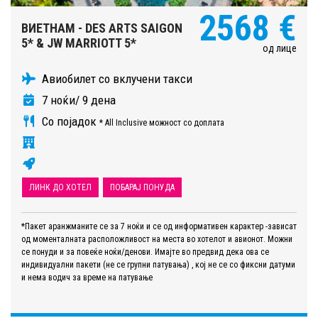
2568 €
ВИЕТНАМ - DES ARTS SAIGON
5* & JW MARRIOTT 5*
од лице
Авиобилет со вклучени такси
7 ноќи/ 9 дена
Со појадок
* All Inclusive можност со доплата
ЛИНК ДО ХОТЕЛ
ПОБАРАЈ ПОНУДА
*Пакет аранжманите се за 7 ноќи и се од информативен карактер -зависат
од моменталната расположливост на места во хотелот и авионот. Можни
се понуди и за повеќе ноќи/денови. Имајте во предвид дека ова се
индивидуални пакети (не се групни патувања) , кој не се со фиксни датуми
и нема водич за време на патување