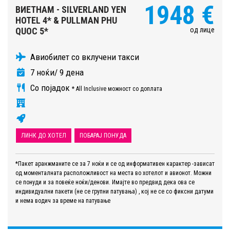
1948 €
ВИЕТНАМ - SILVERLAND YEN
HOTEL 4* & PULLMAN PHU
од лице
QUOC 5*
Авиобилет со вклучени такси
7 ноќи/ 9 дена
Со појадок
* All Inclusive можност со доплата
ЛИНК ДО ХОТЕЛ
ПОБАРАЈ ПОНУДА
*Пакет аранжманите се за 7 ноќи и се од информативен карактер -зависат
од моменталната расположливост на места во хотелот и авионот. Можни
се понуди и за повеќе ноќи/денови. Имајте во предвид дека ова се
индивидуални пакети (не се групни патувања) , кој не се со фиксни датуми
и нема водич за време на патување