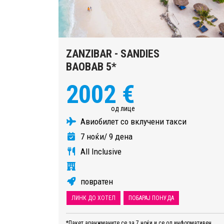
ZANZIBAR - SANDIES
BAOBAB 5*
2002 €
од лице
Авиобилет со вклучени такси
7 ноќи/ 9 дена
All Inclusive
повратен
ЛИНК ДО ХОТЕЛ
ПОБАРАЈ ПОНУДА
*Пакет аранжманите се за 7 ноќи и се од информативен