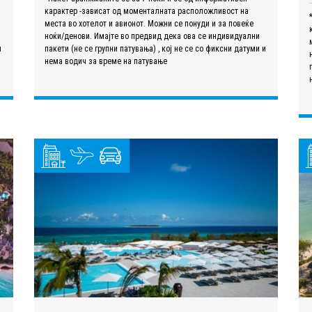
карактер -зависат од моменталната расположливост на
места во хотелот и авионот. Можни се понуди и за повеќе
ноќи/денови. Имајте во предвид дека ова се индивидуални
и
пакети (не се групни патувања) , кој не се со фиксни датуми и
нема водич за време на патување