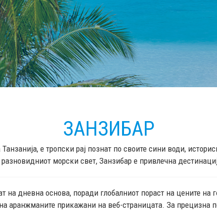
ЗАНЗИБАР
а Танзанија, е тропски рај познат по своите сини води, истори
 разновидниот морски свет, Занзибар е привлечна дестинациј
т на дневна основа, поради глобалниот пораст на цените на 
на аранжманите прикажани на веб-страницата. За прецизна по