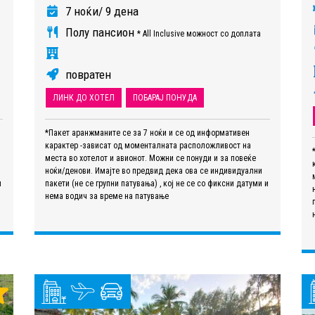
7 ноќи/ 9 дена
Полу пансион
* All Inclusive можност со доплата
повратен
ЛИНК ДО ХОТЕЛ
ПОБАРАЈ ПОНУДА
*Пакет аранжманите се за 7 ноќи и се од информативен
карактер -зависат од моменталната расположливост на
места во хотелот и авионот. Можни се понуди и за повеќе
ноќи/денови. Имајте во предвид дека ова се индивидуални
и
пакети (не се групни патувања) , кој не се со фиксни датуми и
нема водич за време на патување