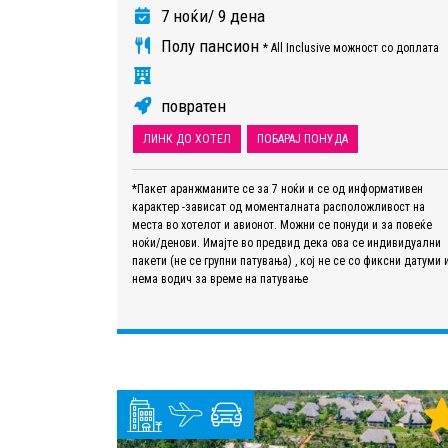
7 ноќи/ 9 дена
Полу пансион
* All Inclusive можност со доплата
повратен
ЛИНК ДО ХОТЕЛ
ПОБАРАЈ ПОНУДА
*Пакет аранжманите се за 7 ноќи и се од информативен
карактер -зависат од моменталната расположливост на
места во хотелот и авионот. Можни се понуди и за повеќе
ноќи/денови. Имајте во предвид дека ова се индивидуални
пакети (не се групни патувања) , кој не се со фиксни датуми 
нема водич за време на патување