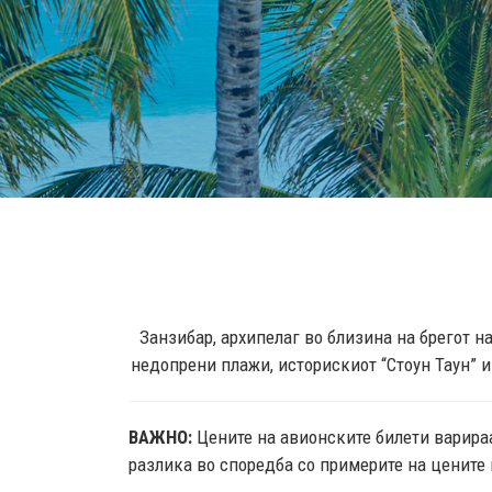
Занзибар, архипелаг во близина на брегот н
недопрени плажи, историскиот “Стоун Таун” и
ВАЖНО:
Цените на авионските билети варираа
разлика во споредба со примерите на цените 