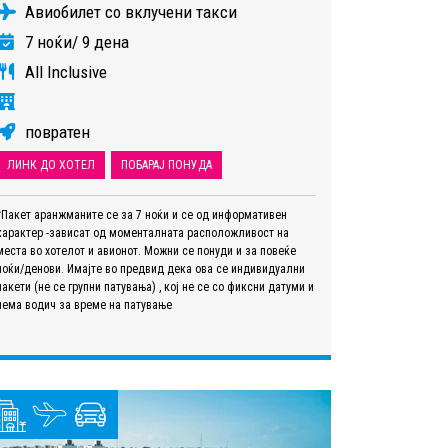
Авиобилет со вклучени такси
7 ноќи/ 9 дена
All Inclusive
повратен
ЛИНК ДО ХОТЕЛ
ПОБАРАЈ ПОНУДА
*Пакет аранжманите се за 7 ноќи и се од информативен
карактер -зависат од моменталната расположливост на
места во хотелот и авионот. Можни се понуди и за повеќе
ноќи/денови. Имајте во предвид дека ова се индивидуални
пакети (не се групни патувања) , кој не се со фиксни датуми и
нема водич за време на патување