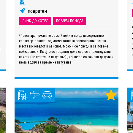
повратен
ЛИНК ДО ХОТЕЛ
ПОБАРАЈ ПОНУДА
*Пакет аранжманите се за 7 ноќи и се од информативен
карактер -зависат од моменталната расположливост на
места во хотелот и авионот. Можни се понуди и за повеќе
и
ноќи/денови. Имајте во предвид дека ова се индивидуални
пакети (не се групни патувања) , кој не се со фиксни датуми и
нема водич за време на патување