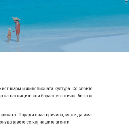
скиот шарм и живописната култура. Со своите
а за патниците кои бараат егзотично бегство.
горивата. Поради оваа причина, може да има
нуда јавете се кај нашите агенти.