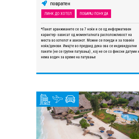
повратен
ЛИНК ДО ХОТЕЛ
ПОБАРАЈ ПОНУДА
*Пакет аранжманите се за 7 ноќи и се од информативен
карактер -зависат од моменталната расположливост на
места во хотелот и авионот. Можни се понуди и за повеќе
ноќи/денови. Имајте во предвид дека ова се индивидуални
пакети (не се групни патувања) , кој не се со фиксни датуми 
нема водич за време на патување