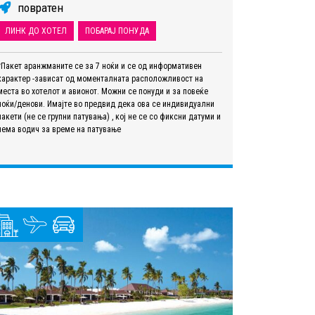
повратен
ЛИНК ДО ХОТЕЛ
ПОБАРАЈ ПОНУДА
*Пакет аранжманите се за 7 ноќи и се од информативен
карактер -зависат од моменталната расположливост на
места во хотелот и авионот. Можни се понуди и за повеќе
ноќи/денови. Имајте во предвид дека ова се индивидуални
пакети (не се групни патувања) , кој не се со фиксни датуми и
нема водич за време на патување