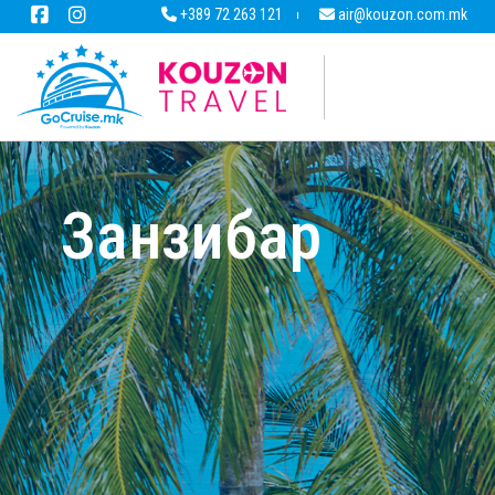
+389 72 263 121
air@kouzon.com.mk
Занзибар