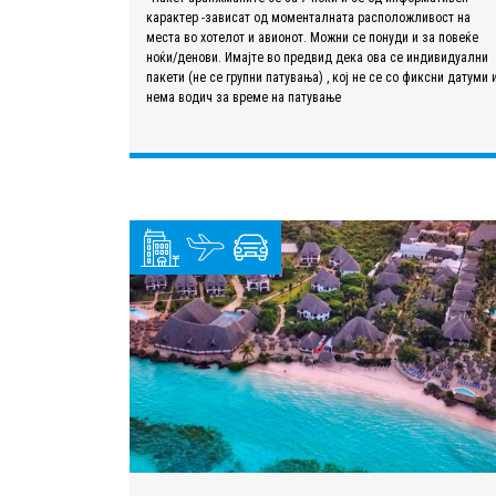
карактер -зависат од моменталната расположливост на
места во хотелот и авионот. Можни се понуди и за повеќе
ноќи/денови. Имајте во предвид дека ова се индивидуални
пакети (не се групни патувања) , кој не се со фиксни датуми 
нема водич за време на патување