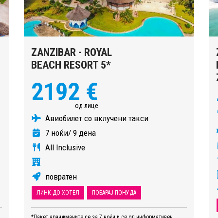
ZANZIBAR - ROYAL
BEACH RESORT 5*
2192 €
од лице
Авиобилет со вклучени такси
7 ноќи/ 9 дена
All Inclusive
повратен
ЛИНК ДО ХОТЕЛ
ПОБАРАЈ ПОНУДА
*Пакет аранжманите се за 7 ноќи и се од информативен