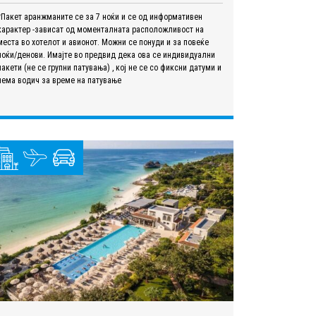
*Пакет аранжманите се за 7 ноќи и се од информативен
карактер -зависат од моменталната расположливост на
места во хотелот и авионот. Можни се понуди и за повеќе
ноќи/денови. Имајте во предвид дека ова се индивидуални
пакети (не се групни патувања) , кој не се со фиксни датуми и
нема водич за време на патување