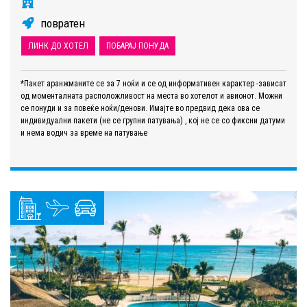
повратен
ЛИНК ДО ХОТЕЛ
ПОБАРАЈ ПОНУДА
*Пакет аранжманите се за 7 ноќи и се од информативен карактер -зависат
од моменталната расположливост на места во хотелот и авионот. Можни
се понуди и за повеќе ноќи/денови. Имајте во предвид дека ова се
индивидуални пакети (не се групни патувања) , кој не се со фиксни датуми
и нема водич за време на патување