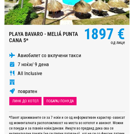
1897 €
PLAYA BAVARO - MELIÁ PUNTA
CANA 5*
од лице
Авиобилет со вклучени такси
7 ноќи/ 9 дена
All Inclusive
повратен
ЛИНК ДО ХОТЕЛ
ПОБАРАЈ ПОНУДА
*Пакет аранжманите се за 7 ноќи и се од информативен карактер -зависат
од моменталната расположливост на места во хотелот и авионот. Можни
се понуди и за повеќе ноќи/денови. Имајте во предвид дека ова се
индивидуални пакети (не се групни патувања) , кој не се со фиксни датуми