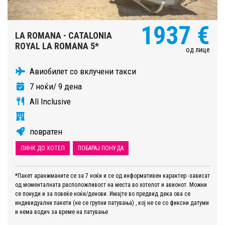
1937 €
LA ROMANA - CATALONIA
ROYAL LA ROMANA 5*
од лице
Авиобилет со вклучени такси
7 ноќи/ 9 дена
All Inclusive
повратен
ЛИНК ДО ХОТЕЛ
ПОБАРАЈ ПОНУДА
*Пакет аранжманите се за 7 ноќи и се од информативен карактер -зависат
од моменталната расположливост на места во хотелот и авионот. Можни
се понуди и за повеќе ноќи/денови. Имајте во предвид дека ова се
индивидуални пакети (не се групни патувања) , кој не се со фиксни датуми
и нема водич за време на патување