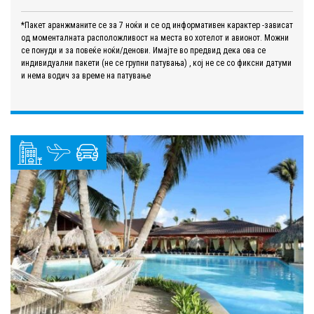
*Пакет аранжманите се за 7 ноќи и се од информативен карактер -зависат
од моменталната расположливост на места во хотелот и авионот. Можни
се понуди и за повеќе ноќи/денови. Имајте во предвид дека ова се
индивидуални пакети (не се групни патувања) , кој не се со фиксни датуми
и нема водич за време на патување