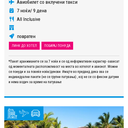
Авиобилет со вклучени такси
7 ноќи/ 9 дена
All Inclusive
повратен
ЛИНК ДО ХОТЕЛ
ПОБАРАЈ ПОНУДА
*Пакет аранжманите се за 7 ноќи и се од информативен карактер -зависат
од моменталната расположливост на места во хотелот и авионот. Можни
се понуди и за повеќе ноќи/денови. Имајте во предвид дека ова се
индивидуални пакети (не се групни патувања) , кој не се со фиксни датуми
и нема водич за време на патување