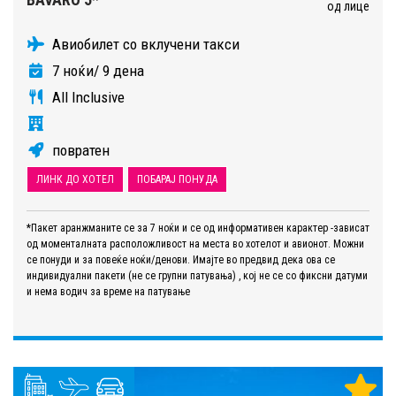
од лице
Авиобилет со вклучени такси
7 ноќи/ 9 дена
All Inclusive
повратен
ЛИНК ДО ХОТЕЛ
ПОБАРАЈ ПОНУДА
*Пакет аранжманите се за 7 ноќи и се од информативен карактер -зависат
од моменталната расположливост на места во хотелот и авионот. Можни
се понуди и за повеќе ноќи/денови. Имајте во предвид дека ова се
индивидуални пакети (не се групни патувања) , кој не се со фиксни датуми
и нема водич за време на патување