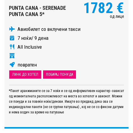
1782 €
PUNTA CANA - SERENADE
PUNTA CANA 5*
од лице
Авиобилет со вклучени такси
7 ноќи/ 9 дена
All Inclusive
повратен
ЛИНК ДО ХОТЕЛ
ПОБАРАЈ ПОНУДА
*Пакет аранжманите се за 7 ноќи и се од информативен карактер -зависат
од моменталната расположливост на места во хотелот и авионот. Можни
се понуди и за повеќе ноќи/денови. Имајте во предвид дека ова се
индивидуални пакети (не се групни патувања) , кој не се со фиксни датуми
и нема водич за време на патување