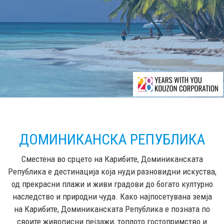
ДОМИНИКАНСКА РЕПУБЛИКА
Сместена во срцето на Карибите, Доминиканската
Република е дестинација која нуди разновидни искуства,
од прекрасни плажи и живи градови до богато културно
наследство и природни чуда. Како најпосетувана земја
на Карибите, Доминиканската Република е позната по
своите живописни пејзажи, топлото гостопримство и