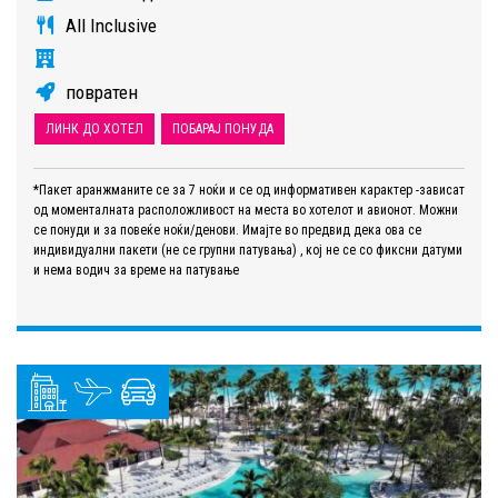
All Inclusive
повратен
ЛИНК ДО ХОТЕЛ
ПОБАРАЈ ПОНУДА
*Пакет аранжманите се за 7 ноќи и се од информативен карактер -зависат
од моменталната расположливост на места во хотелот и авионот. Можни
се понуди и за повеќе ноќи/денови. Имајте во предвид дека ова се
индивидуални пакети (не се групни патувања) , кој не се со фиксни датуми
и нема водич за време на патување