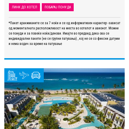
ЛИНК ДО ХОТЕЛ
ПОБАРАЈ ПОНУДА
*Пакет аранжманите се за 7 ноќи и се од информативен карактер -зависат
од моменталната расположливост на места во хотелот и авионот. Можни
се понуди и за повеќе ноќи/денови. Имајте во предвид дека ова се
индивидуални пакети (не се групни патувања) , кој не се со фиксни датуми
и нема водич за време на патување