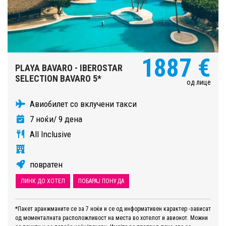
1887 €
PLAYA BAVARO - IBEROSTAR
SELECTION BAVARO 5*
од лице
Авиобилет со вклучени такси
7 ноќи/ 9 дена
All Inclusive
повратен
ЛИНК ДО ХОТЕЛ
ПОБАРАЈ ПОНУДА
*Пакет аранжманите се за 7 ноќи и се од информативен карактер -зависат
од моменталната расположливост на места во хотелот и авионот. Можни