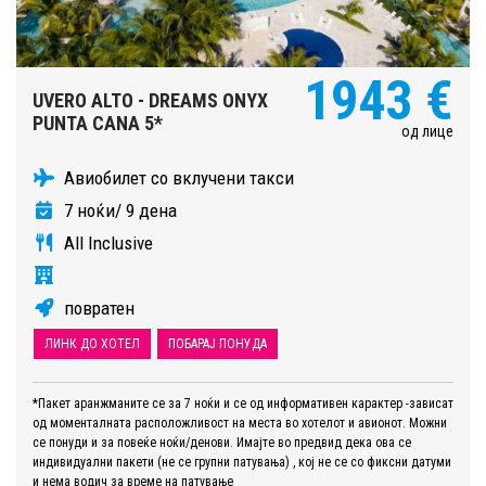
1943 €
UVERO ALTO - DREAMS ONYX
PUNTA CANA 5*
од лице
Авиобилет со вклучени такси
7 ноќи/ 9 дена
All Inclusive
повратен
ЛИНК ДО ХОТЕЛ
ПОБАРАЈ ПОНУДА
*Пакет аранжманите се за 7 ноќи и се од информативен карактер -зависат
од моменталната расположливост на места во хотелот и авионот. Можни
се понуди и за повеќе ноќи/денови. Имајте во предвид дека ова се
индивидуални пакети (не се групни патувања) , кој не се со фиксни датуми
и нема водич за време на патување