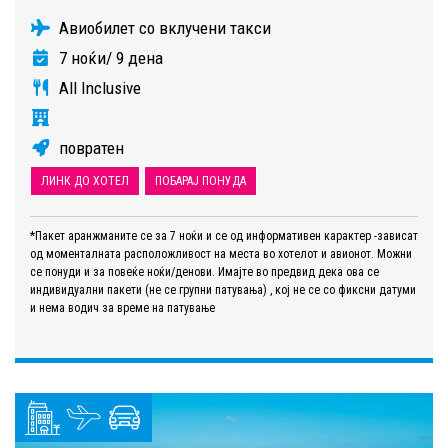
Авиобилет со вклучени такси
7 ноќи/ 9 дена
All Inclusive
повратен
ЛИНК ДО ХОТЕЛ
ПОБАРАЈ ПОНУДА
*Пакет аранжманите се за 7 ноќи и се од информативен карактер -зависат
од моменталната расположливост на места во хотелот и авионот. Можни
се понуди и за повеќе ноќи/денови. Имајте во предвид дека ова се
индивидуални пакети (не се групни патувања) , кој не се со фиксни датуми
и нема водич за време на патување