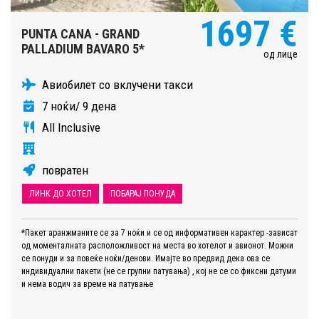
1697 €
PUNTA CANA - GRAND
PALLADIUM BAVARO 5*
од лице
Авиобилет со вклучени такси
7 ноќи/ 9 дена
All Inclusive
повратен
ЛИНК ДО ХОТЕЛ
ПОБАРАЈ ПОНУДА
*Пакет аранжманите се за 7 ноќи и се од информативен карактер -зависат
од моменталната расположливост на места во хотелот и авионот. Можни
се понуди и за повеќе ноќи/денови. Имајте во предвид дека ова се
индивидуални пакети (не се групни патувања) , кој не се со фиксни датуми
и нема водич за време на патување