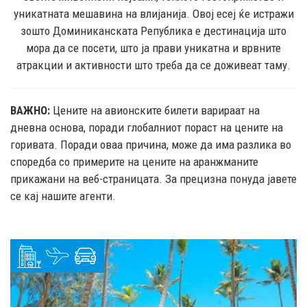
уникатната мешавина на влијанија. Овој есеј ќе истражи
зошто Доминиканската Република е дестинација што
мора да се посети, што ја прави уникатна и врвните
атракции и активности што треба да се доживеат таму.
ВАЖНО:
Цените на авионските билети варираат на
дневна основа, поради глобалниот пораст на цените на
горивата. Поради оваа причина, може да има разлика во
споредба со примерите на цените на аранжманите
прикажани на веб-страницата. За прецизна понуда јавете
се кај нашите агенти.