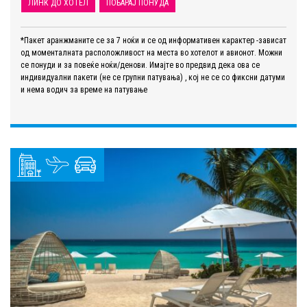
ЛИНК ДО ХОТЕЛ
ПОБАРАЈ ПОНУДА
*Пакет аранжманите се за 7 ноќи и се од информативен карактер -зависат
од моменталната расположливост на места во хотелот и авионот. Можни
се понуди и за повеќе ноќи/денови. Имајте во предвид дека ова се
индивидуални пакети (не се групни патувања) , кој не се со фиксни датуми
и нема водич за време на патување