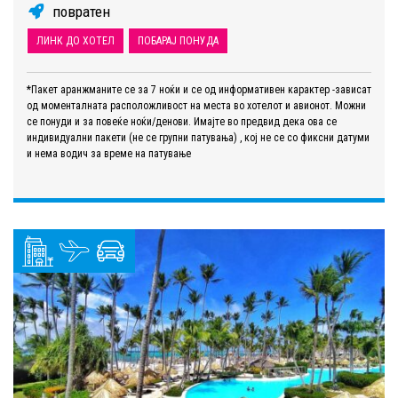
повратен
ЛИНК ДО ХОТЕЛ
ПОБАРАЈ ПОНУДА
*Пакет аранжманите се за 7 ноќи и се од информативен карактер -зависат
од моменталната расположливост на места во хотелот и авионот. Можни
се понуди и за повеќе ноќи/денови. Имајте во предвид дека ова се
индивидуални пакети (не се групни патувања) , кој не се со фиксни датуми
и нема водич за време на патување