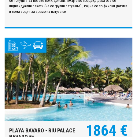
се понуди и за повеќе ноќи/денови. Имајте во предвид дека ова се
индивидуални пакети (не се групни патувања) , кој не се со фиксни датуми
и нема водич за време на патување
1864 €
PLAYA BAVARO - RIU PALACE
BAVARO 5*