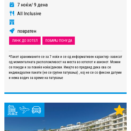
7 ноќи/ 9 дена
All Inclusive
повратен
ЛИНК ДО ХОТЕЛ
ПОБАРАЈ ПОНУДА
*Пакет аранжманите се за 7 ноќи и се од информативен карактер -зависат
од моменталната расположливост на места во хотелот и авионот. Можни
се понуди и за повеќе ноќи/денови. Имајте во предвид дека ова се
индивидуални пакети (не се групни патувања) , кој не се со фиксни датуми
и нема водич за време на патување