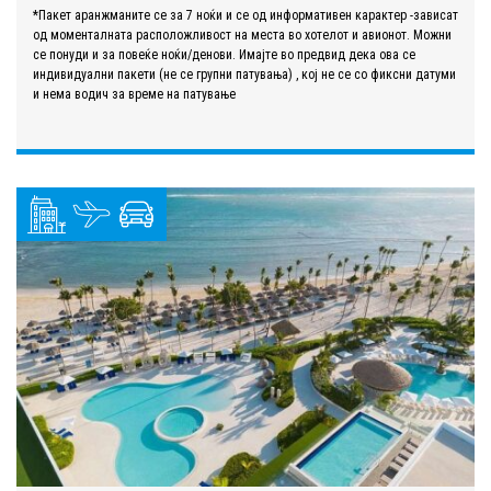
*Пакет аранжманите се за 7 ноќи и се од информативен карактер -зависат
од моменталната расположливост на места во хотелот и авионот. Можни
се понуди и за повеќе ноќи/денови. Имајте во предвид дека ова се
индивидуални пакети (не се групни патувања) , кој не се со фиксни датуми
и нема водич за време на патување