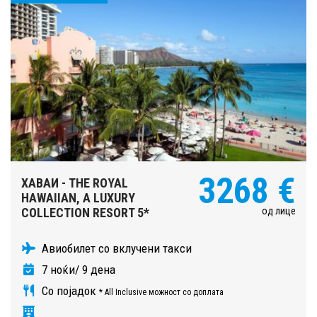
3268 €
ХАВАИ - THE ROYAL
HAWAIIAN, A LUXURY
од лице
COLLECTION RESORT 5*
Авиобилет со вклучени такси
7 ноќи/ 9 дена
Со појадок
* All Inclusive можност со доплата