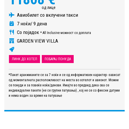
од лице
Авиобилет со вклучени такси
7 ноќи/ 9 дена
Со појадок
* All Inclusive можност со доплата
GARDEN VIEW VILLA
ЛИНК ДО ХОТЕЛ
ПОБАРАЈ ПОНУДА
*Пакет аранжманите се за 7 ноќи и се од информативен карактер -зависат
од моменталната расположливост на места во хотелот и авионот. Можни
се понуди и за повеќе ноќи/денови. Имајте во предвид дека ова се
индивидуални пакети (не се групни патувања) , кој не се со фиксни датуми
и нема водич за време на патување