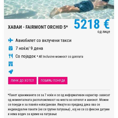
5218 €
ХАВАИ - FAIRMONT ORCHID 5*
од лице
Авиобилет со вклучени такси
7 ноќи/ 9 дена
Со појадок
* All Inclusive можност со доплата
ЛИНК ДО ХОТЕЛ
ПОБАРАЈ ПОНУДА
*Пакет аранжманите се за 7 ноќи и се од информативен карактер -зависат
од моменталната расположливост на места во хотелот и авионот. Можни
се понуди и за повеќе ноќи/денови. Имајте во предвид дека ова се
индивидуални пакети (не се групни патувања) , кој не се со фиксни датуми
и нема водич за време на патување