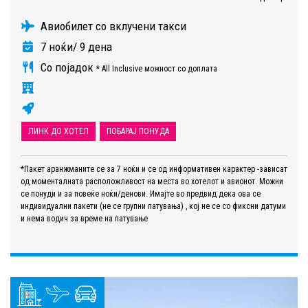
Авиобилет со вклучени такси
7 ноќи/ 9 дена
Со појадок
* All Inclusive можност со доплата
ЛИНК ДО ХОТЕЛ
ПОБАРАЈ ПОНУДА
*Пакет аранжманите се за 7 ноќи и се од информативен карактер -зависат
од моменталната расположливост на места во хотелот и авионот. Можни
се понуди и за повеќе ноќи/денови. Имајте во предвид дека ова се
индивидуални пакети (не се групни патувања) , кој не се со фиксни датуми
и нема водич за време на патување