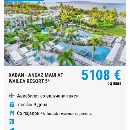
5108 €
ХАВАИ - ANDAZ MAUI AT
WAILEA RESORT 5*
од лице
Авиобилет со вклучени такси
7 ноќи/ 9 дена
Со појадок
* All Inclusive можност со доплата