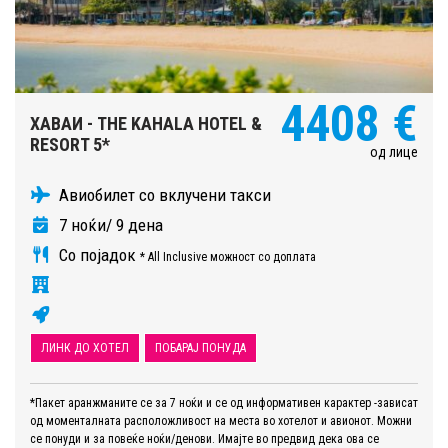
4408 €
ХАВАИ - THE KAHALA HOTEL &
RESORT 5*
од лице
Авиобилет со вклучени такси
7 ноќи/ 9 дена
Со појадок
* All Inclusive можност со доплата
ЛИНК ДО ХОТЕЛ
ПОБАРАЈ ПОНУДА
*Пакет аранжманите се за 7 ноќи и се од информативен карактер -зависат
од моменталната расположливост на места во хотелот и авионот. Можни
се понуди и за повеќе ноќи/денови. Имајте во предвид дека ова се