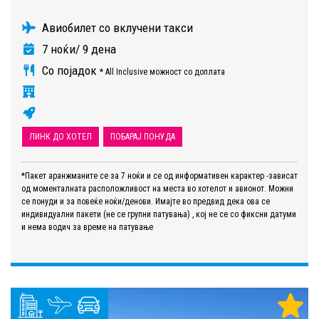
Авиобилет со вклучени такси
7 ноќи/ 9 дена
Со појадок
* All Inclusive можност со доплата
ЛИНК ДО ХОТЕЛ
ПОБАРАЈ ПОНУДА
*Пакет аранжманите се за 7 ноќи и се од информативен карактер -зависат
од моменталната расположливост на места во хотелот и авионот. Можни
се понуди и за повеќе ноќи/денови. Имајте во предвид дека ова се
индивидуални пакети (не се групни патувања) , кој не се со фиксни датуми
и нема водич за време на патување