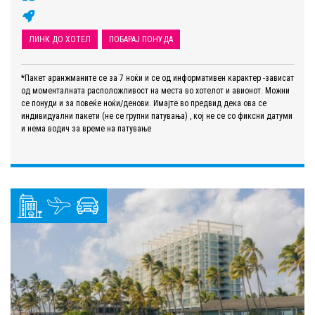
ЛИНК ДО ХОТЕЛ
ПОБАРАЈ ПОНУДА
*Пакет аранжманите се за 7 ноќи и се од информативен карактер -зависат
од моменталната расположливост на места во хотелот и авионот. Можни
се понуди и за повеќе ноќи/денови. Имајте во предвид дека ова се
индивидуални пакети (не се групни патувања) , кој не се со фиксни датуми
и нема водич за време на патување