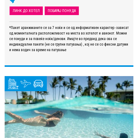
ЛИНК ДО ХОТЕЛ
ПОБАРАЈ ПОНУДА
*Пакет аранжманите се за 7 ноќи и се од информативен карактер -зависат
од моменталната расположливост на места во хотелот и авионот. Можни
се понуди и за повеќе ноќи/денови. Имајте во предвид дека ова се
индивидуални пакети (не се групни патувања) , кој не се со фиксни датуми
и нема водич за време на патување