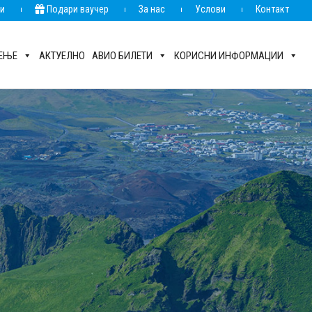
ии
Подари ваучер
За нас
Услови
Контакт
РЕЊЕ
АКТУЕЛНО
АВИО БИЛЕТИ
КОРИСНИ ИНФОРМАЦИИ