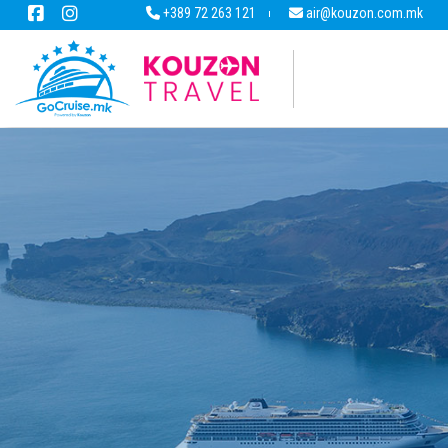
+389 72 263 121
air@kouzon.com.mk