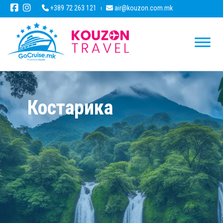
+389 72 263 121
air@kouzon.com.mk
Костарика