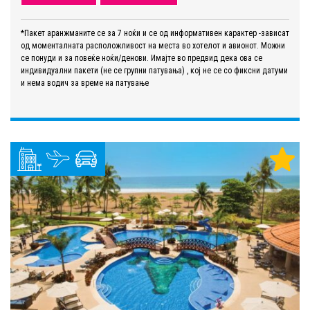
*Пакет аранжманите се за 7 ноќи и се од информативен карактер -зависат
од моменталната расположливост на места во хотелот и авионот. Можни
се понуди и за повеќе ноќи/денови. Имајте во предвид дека ова се
индивидуални пакети (не се групни патувања) , кој не се со фиксни датуми
и нема водич за време на патување