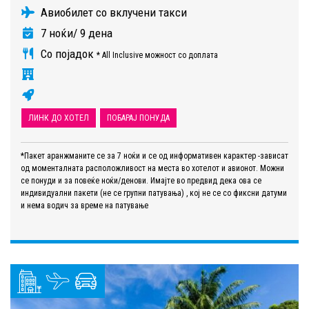
Авиобилет со вклучени такси
7 ноќи/ 9 дена
Со појадок
* All Inclusive можност со доплата
ЛИНК ДО ХОТЕЛ
ПОБАРАЈ ПОНУДА
*Пакет аранжманите се за 7 ноќи и се од информативен карактер -зависат
од моменталната расположливост на места во хотелот и авионот. Можни
се понуди и за повеќе ноќи/денови. Имајте во предвид дека ова се
индивидуални пакети (не се групни патувања) , кој не се со фиксни датуми
и нема водич за време на патување