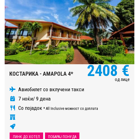
2408 €
КОСТАРИКА - AMAPOLA 4*
од лице
Авиобилет со вклучени такси
7 ноќи/ 9 дена
Со појадок
* All Inclusive можност со доплата
ЛИНК ДО ХОТЕЛ
ПОБАРАЈ ПОНУДА