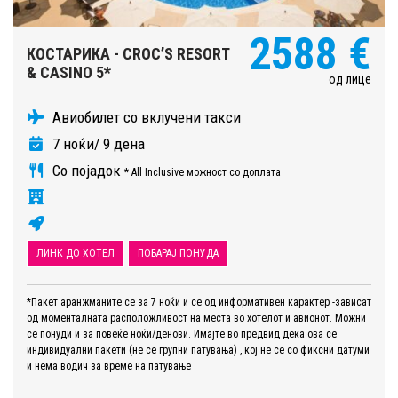
2588 €
КОСТАРИКА - CROC’S RESORT
& CASINO 5*
од лице
Авиобилет со вклучени такси
7 ноќи/ 9 дена
Со појадок
* All Inclusive можност со доплата
ЛИНК ДО ХОТЕЛ
ПОБАРАЈ ПОНУДА
*Пакет аранжманите се за 7 ноќи и се од информативен карактер -зависат
од моменталната расположливост на места во хотелот и авионот. Можни
се понуди и за повеќе ноќи/денови. Имајте во предвид дека ова се
индивидуални пакети (не се групни патувања) , кој не се со фиксни датуми
и нема водич за време на патување