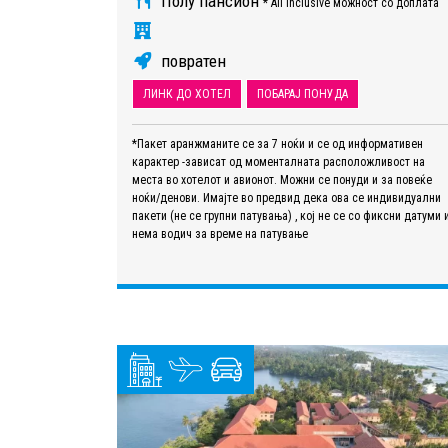
Полу пансион
* All Inclusive можност со доплата
повратен
ЛИНК ДО ХОТЕЛ
ПОБАРАЈ ПОНУДА
*Пакет аранжманите се за 7 ноќи и се од информативен
карактер -зависат од моменталната расположливост на
места во хотелот и авионот. Можни се понуди и за повеќе
ноќи/денови. Имајте во предвид дека ова се индивидуални
пакети (не се групни патувања) , кој не се со фиксни датуми 
нема водич за време на патување