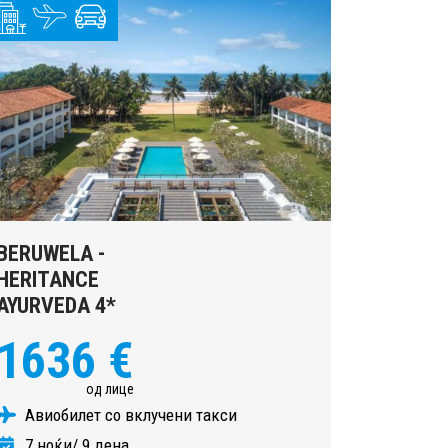
BERUWELA -
HERITANCE
AYURVEDA 4*
1636 €
од лице
Авиобилет со вклучени такси
7 ноќи/ 9 дена