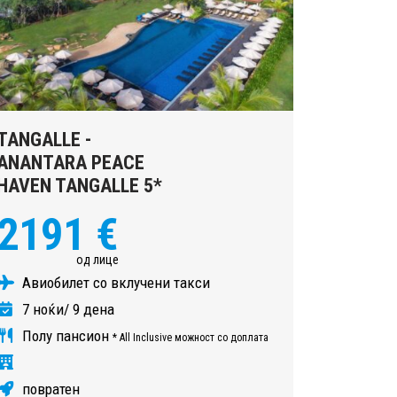
TANGALLE -
ANANTARA PEACE
HAVEN TANGALLE 5*
2191 €
од лице
Авиобилет со вклучени такси
7 ноќи/ 9 дена
Полу пансион
* All Inclusive можност со доплата
повратен