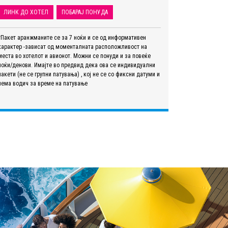
ЛИНК ДО ХОТЕЛ
ПОБАРАЈ ПОНУДА
*Пакет аранжманите се за 7 ноќи и се од информативен
карактер -зависат од моменталната расположливост на
места во хотелот и авионот. Можни се понуди и за повеќе
ноќи/денови. Имајте во предвид дека ова се индивидуални
пакети (не се групни патувања) , кој не се со фиксни датуми и
нема водич за време на патување