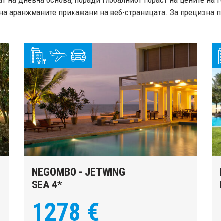
т на дневна основа, поради глобалниот пораст на цените на 
на аранжманите прикажани на веб-страницата. За прецизна по
NEGOMBO - JETWING
SEA 4*
1278 €