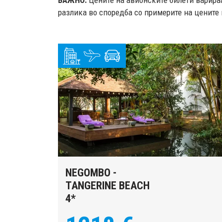
ВАЖНО:
Цените на авионските билети варираа
разлика во споредба со примерите на цените 
NEGOMBO -
TANGERINE BEACH
4*