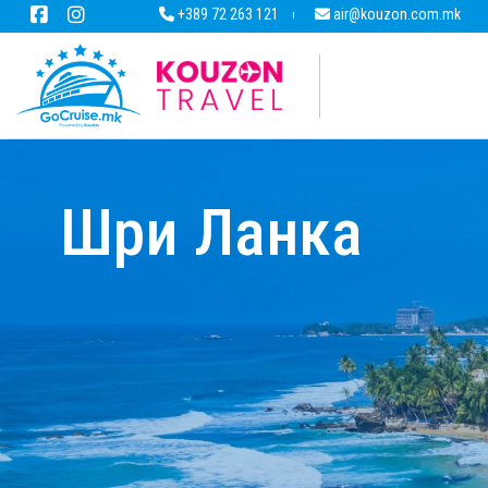
+389 72 263 121
air@kouzon.com.mk
Шри Ланка