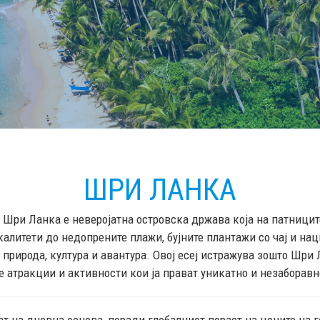
ШРИ ЛАНКА
 Шри Ланка е неверојатна островска држава која на патници
калитети до недопрените плажи, бујните плантажи со чај и на
природа, култура и авантура. Овој есеј истражува зошто Шри 
е атракции и активности кои ја прават уникатно и незаборав