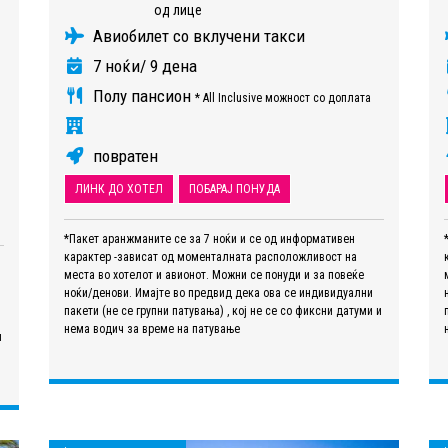
од лице
Авиобилет со вклучени такси
7 ноќи/ 9 дена
Полу пансион
* All Inclusive можност со доплата
повратен
ЛИНК ДО ХОТЕЛ
ПОБАРАЈ ПОНУДА
*Пакет аранжманите се за 7 ноќи и се од информативен
карактер -зависат од моменталната расположливост на
места во хотелот и авионот. Можни се понуди и за повеќе
ноќи/денови. Имајте во предвид дека ова се индивидуални
пакети (не се групни патувања) , кој не се со фиксни датуми и
нема водич за време на патување
и