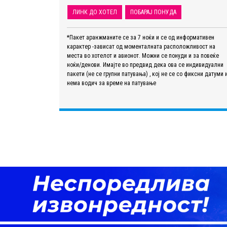
ЛИНК ДО ХОТЕЛ
ПОБАРАЈ ПОНУДА
*Пакет аранжманите се за 7 ноќи и се од информативен
карактер -зависат од моменталната расположливост на
места во хотелот и авионот. Можни се понуди и за повеќе
ноќи/денови. Имајте во предвид дека ова се индивидуални
пакети (не се групни патувања) , кој не се со фиксни датуми 
нема водич за време на патување