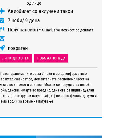
од лице
Авиобилет со вклучени такси
7 ноќи/ 9 дена
Полу пансион
* All Inclusive можност со доплата
повратен
ЛИНК ДО ХОТЕЛ
ПОБАРАЈ ПОНУДА
*Пакет аранжманите се за 7 ноќи и се од информативен
карактер -зависат од моменталната расположливост на
места во хотелот и авионот. Можни се понуди и за повеќе
ноќи/денови. Имајте во предвид дека ова се индивидуални
пакети (не се групни патувања) , кој не се со фиксни датуми и
нема водич за време на патување