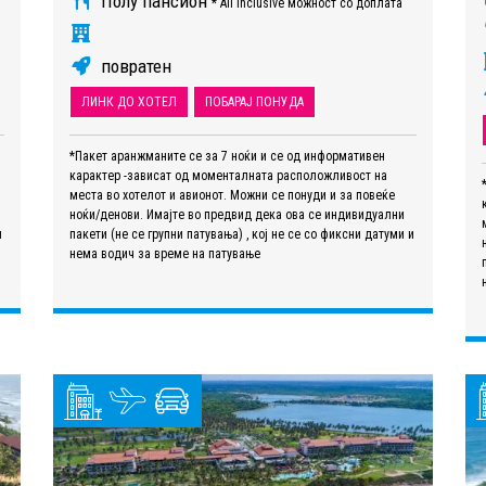
Полу пансион
* All Inclusive можност со доплата
повратен
ЛИНК ДО ХОТЕЛ
ПОБАРАЈ ПОНУДА
*Пакет аранжманите се за 7 ноќи и се од информативен
карактер -зависат од моменталната расположливост на
места во хотелот и авионот. Можни се понуди и за повеќе
ноќи/денови. Имајте во предвид дека ова се индивидуални
и
пакети (не се групни патувања) , кој не се со фиксни датуми и
нема водич за време на патување