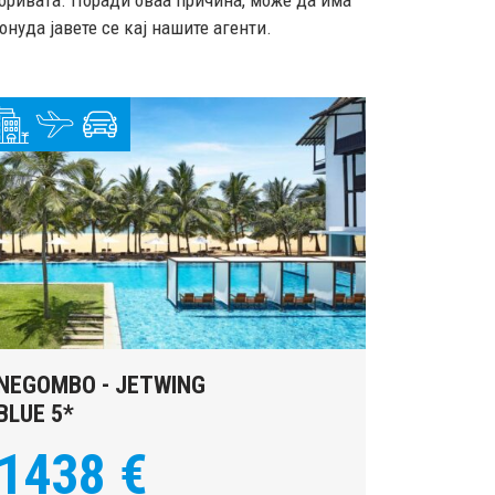
горивата. Поради оваа причина, може да има
нуда јавете се кај нашите агенти.
NEGOMBO - JETWING
BLUE 5*
1438 €