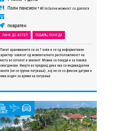
Полн пансион
* All Inclusive можност со доплата
повратен
ЛИНК ДО ХОТЕЛ
ПОБАРАЈ ПОНУДА
*Пакет аранжманите се за 7 ноќи и се од информативен
карактер -зависат од моменталната расположливост на
места во хотелот и авионот. Можни се понуди и за повеќе
ноќи/денови. Имајте во предвид дека ова се индивидуални
пакети (не се групни патувања) , кој не се со фиксни датуми и
нема водич за време на патување