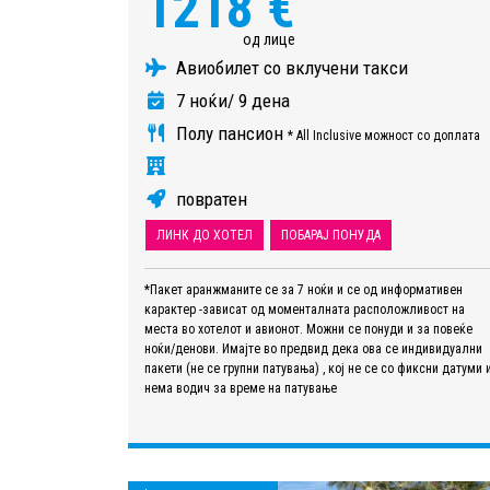
1218 €
од лице
Авиобилет со вклучени такси
7 ноќи/ 9 дена
Полу пансион
* All Inclusive можност со доплата
повратен
ЛИНК ДО ХОТЕЛ
ПОБАРАЈ ПОНУДА
*Пакет аранжманите се за 7 ноќи и се од информативен
карактер -зависат од моменталната расположливост на
места во хотелот и авионот. Можни се понуди и за повеќе
ноќи/денови. Имајте во предвид дека ова се индивидуални
пакети (не се групни патувања) , кој не се со фиксни датуми 
нема водич за време на патување