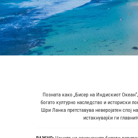
Позната како „Бисер на Индискиот Океан“,
богато културно наследство и историски ло
Шри Ланка претставува неверојатен спој на 
истакнувајќи ги главнит