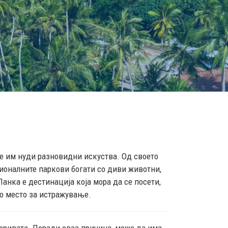
те им нуди разновидни искуства. Од своето
ционалните паркови богати со диви животни,
Ланка е дестинација која мора да се посети,
но место за истражување.