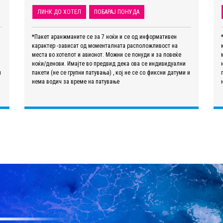
ЛИНК ДО ХОТЕЛ
ПОБАРАЈ ПОНУДА
*Пакет аранжманите се за 7 ноќи и се од информативен
карактер -зависат од моменталната расположливост на
места во хотелот и авионот. Можни се понуди и за повеќе
ноќи/денови. Имајте во предвид дека ова се индивидуални
и
пакети (не се групни патувања) , кој не се со фиксни датуми и
нема водич за време на патување