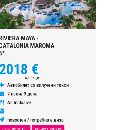
RIVIERA MAYA -
CATALONIA MAROMA
5*
2018 €
од лице
Авиобилет со вклучени такси
7 ноќи/ 9 дена
All Inclusive
повратен / потребна е виза
ЛИНК ДО ХОТЕЛ
ПОБАРАЈ ПОНУДА