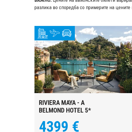
ВАЖНО:
Цените на авионските билети варираа
разлика во споредба со примерите на цените 
RIVIERA MAYA - A
BELMOND HOTEL 5*
4399 €