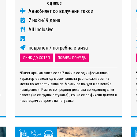
од лице
Авиобилет со вклучени такси
7 ноќи/ 9 дена
All Inclusive
повратен / потребна е виза
ЛИНК ДО ХОТЕЛ
ПОБАРАЈ ПОНУДА
*Пакет аранжманите се за 7 ноќи и се од информативен
карактер -зависат од моменталната расположливост на
места во хотелот и авионот. Можни се понуди и за повеќе
ноќи/денови. Имајте во предвид дека ова се индивидуални
и
пакети (не се групни патувања) , кој не се со фиксни датуми и
нема водич за време на патување