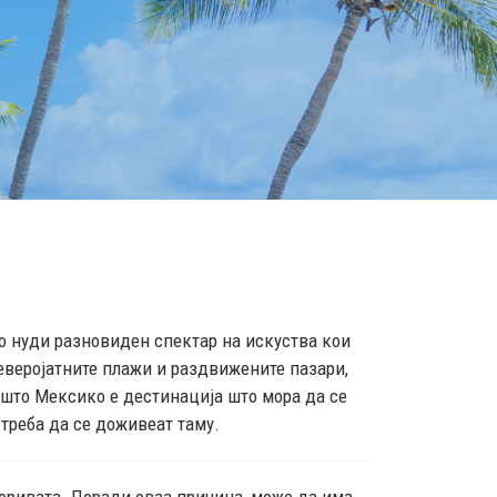
о нуди разновиден спектар на искуства кои
еверојатните плажи и раздвижените пазари,
зошто Мексико е дестинација што мора да се
 треба да се доживеат таму.