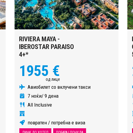
RIVIERA MAYA -
IBEROSTAR PARAISO
4+*
1955 €
од лице
Авиобилет со вклучени такси
7 ноќи/ 9 дена
All Inclusive
повратен / потребна е виза
ЛИНК ДО ХОТЕЛ
ПОБАРАЈ ПОНУДА