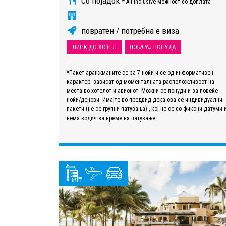
Со појадок
* All Inclusive можност со доплата
повратен / потребна е виза
ЛИНК ДО ХОТЕЛ
ПОБАРАЈ ПОНУДА
*Пакет аранжманите се за 7 ноќи и се од информативен
карактер -зависат од моменталната расположливост на
места во хотелот и авионот. Можни се понуди и за повеќе
ноќи/денови. Имајте во предвид дека ова се индивидуални
пакети (не се групни патувања) , кој не се со фиксни датуми 
нема водич за време на патување