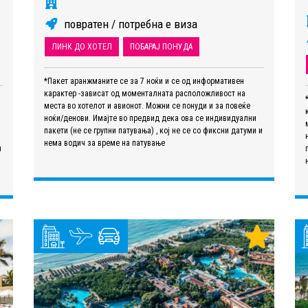
повратен / потребна е виза
ЛИНК ДО ХОТЕЛ
ПОБАРАЈ ПОНУДА
*Пакет аранжманите се за 7 ноќи и се од информативен
карактер -зависат од моменталната расположливост на
места во хотелот и авионот. Можни се понуди и за повеќе
ноќи/денови. Имајте во предвид дека ова се индивидуални
пакети (не се групни патувања) , кој не се со фиксни датуми и
нема водич за време на патување
и