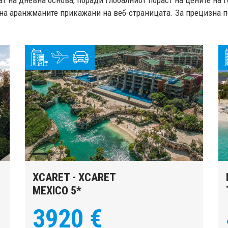
т на дневна основа, поради глобалниот пораст на цените на 
на аранжманите прикажани на веб-страницата. За прецизна по
XCARET - XCARET
MEXICO 5*
3920 €