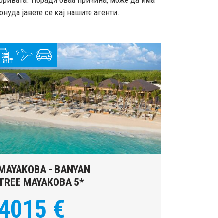
горивата. Поради оваа причина, може да има
нуда јавете се кај нашите агенти.
MAYAKOBA - BANYAN
TREE MAYAKOBA 5*
4015 €