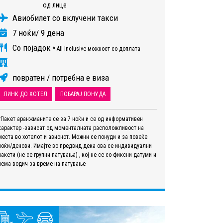
од лице
Авиобилет со вклучени такси
7 ноќи/ 9 дена
Со појадок
* All Inclusive можност со доплата
повратен / потребна е виза
ЛИНК ДО ХОТЕЛ
ПОБАРАЈ ПОНУДА
*Пакет аранжманите се за 7 ноќи и се од информативен
карактер -зависат од моменталната расположливост на
места во хотелот и авионот. Можни се понуди и за повеќе
ноќи/денови. Имајте во предвид дека ова се индивидуални
пакети (не се групни патувања) , кој не се со фиксни датуми и
нема водич за време на патување