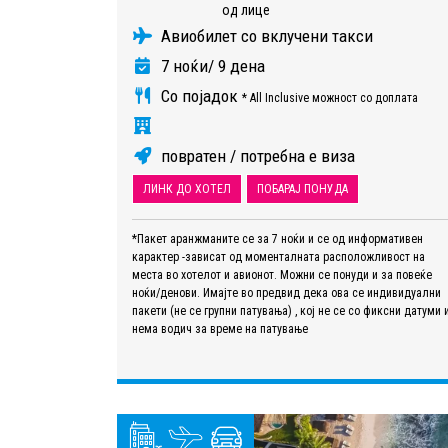
од лице
Авиобилет со вклучени такси
7 ноќи/ 9 дена
Со појадок
* All Inclusive можност со доплата
повратен / потребна е виза
ЛИНК ДО ХОТЕЛ
ПОБАРАЈ ПОНУДА
*Пакет аранжманите се за 7 ноќи и се од информативен
карактер -зависат од моменталната расположливост на
места во хотелот и авионот. Можни се понуди и за повеќе
ноќи/денови. Имајте во предвид дека ова се индивидуални
пакети (не се групни патувања) , кој не се со фиксни датуми 
нема водич за време на патување