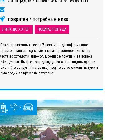
Со појадок
* All Inclusive можност со доплата
повратен / потребна е виза
ЛИНК ДО ХОТЕЛ
ПОБАРАЈ ПОНУДА
*Пакет аранжманите се за 7 ноќи и се од информативен
карактер -зависат од моменталната расположливост на
места во хотелот и авионот. Можни се понуди и за повеќе
ноќи/денови. Имајте во предвид дека ова се индивидуални
пакети (не се групни патувања) , кој не се со фиксни датуми и
нема водич за време на патување