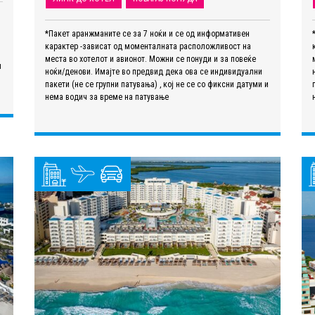
*Пакет аранжманите се за 7 ноќи и се од информативен
карактер -зависат од моменталната расположливост на
места во хотелот и авионот. Можни се понуди и за повеќе
и
ноќи/денови. Имајте во предвид дека ова се индивидуални
пакети (не се групни патувања) , кој не се со фиксни датуми и
нема водич за време на патување