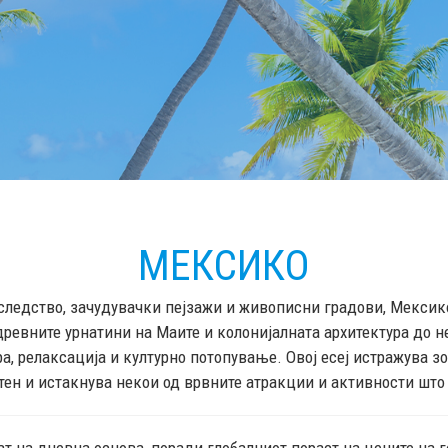
МЕКСИКО
наследство, зачудувачки пејзажи и живописни градови, Мексик
древните урнатини на Маите и колонијалната архитектура до н
а, релаксација и културно потопување. Овој есеј истражува 
тен и истакнува некои од врвните атракции и активности што