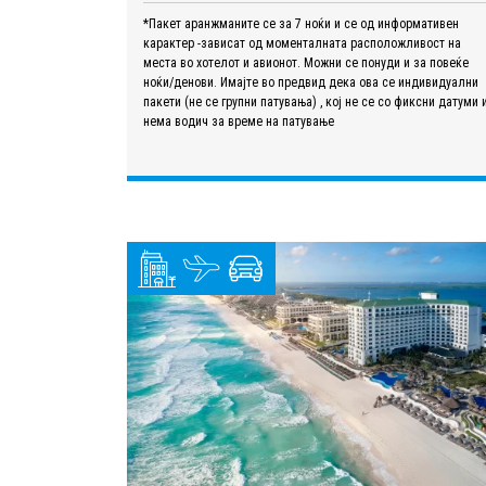
*Пакет аранжманите се за 7 ноќи и се од информативен
карактер -зависат од моменталната расположливост на
места во хотелот и авионот. Можни се понуди и за повеќе
ноќи/денови. Имајте во предвид дека ова се индивидуални
пакети (не се групни патувања) , кој не се со фиксни датуми 
нема водич за време на патување