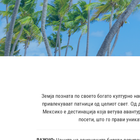
Земја позната по своето богато културно 
привлекуваат патници од целиот свет. Од 
Мексико е дестинација која ветува авантур
посети, што го прави уника