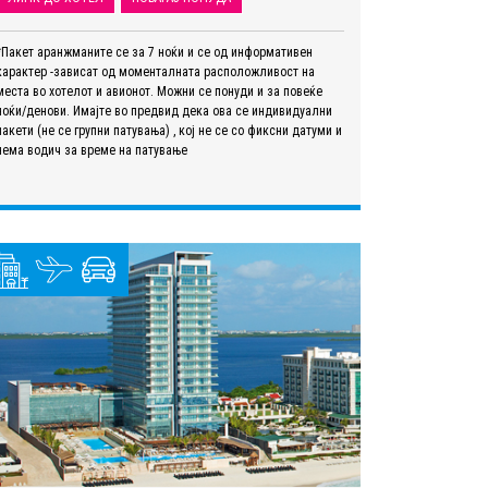
*Пакет аранжманите се за 7 ноќи и се од информативен
карактер -зависат од моменталната расположливост на
места во хотелот и авионот. Можни се понуди и за повеќе
ноќи/денови. Имајте во предвид дека ова се индивидуални
пакети (не се групни патувања) , кој не се со фиксни датуми и
нема водич за време на патување