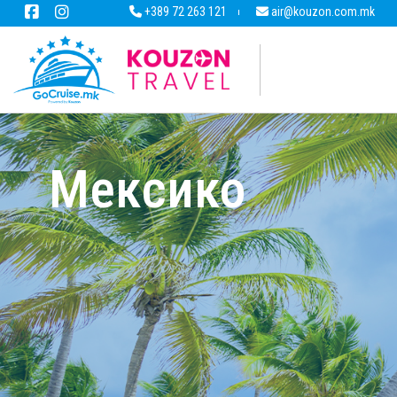
+389 72 263 121
air@kouzon.com.mk
Мексико