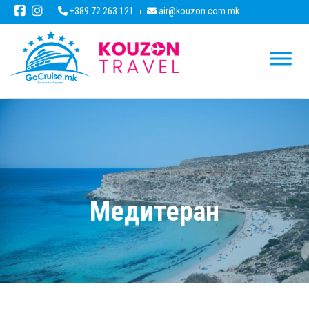
+389 72 263 121
air@kouzon.com.mk
Медитеран