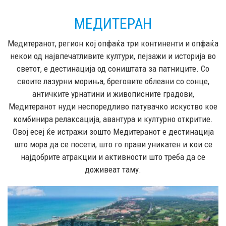
МЕДИТЕРАН
Медитеранот, регион кој опфаќа три континенти и опфаќа
некои од највпечатливите култури, пејзажи и историја во
светот, е дестинација од соништата за патниците. Со
своите лазурни мориња, бреговите облеани со сонце,
античките урнатини и живописните градови,
Медитеранот нуди неспоредливо патувачко искуство кое
комбинира релаксација, авантура и културно откритие.
Овој есеј ќе истражи зошто Медитеранот е дестинација
што мора да се посети, што го прави уникатен и кои се
најдобрите атракции и активности што треба да се
доживеат таму.