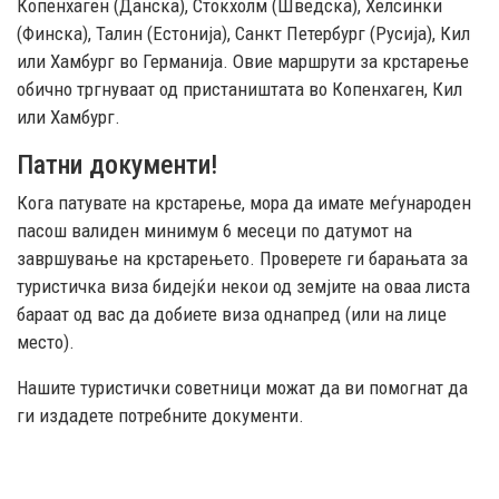
Копенхаген (Данска), Стокхолм (Шведска), Хелсинки
(Финска), Талин (Естонија), Санкт Петербург (Русија), Кил
или Хамбург во Германија. Овие маршрути за крстарење
обично тргнуваат од пристаништата во Копенхаген, Кил
или Хамбург.
Патни документи!
Кога патувате на крстарење, мора да имате меѓународен
пасош валиден минимум 6 месеци по датумот на
завршување на крстарењето. Проверете ги барањата за
туристичка виза бидејќи некои од земјите на оваа листа
бараат од вас да добиете виза однапред (или на лице
место).
Нашите туристички советници можат да ви помогнат да
ги издадете потребните документи.