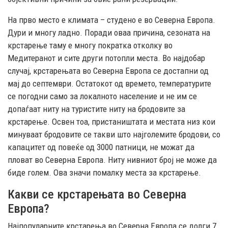
На прво место е климата – студено е во Северна Европа.
Дури и многу ладно. Поради оваа причина, сезоната на
крстарење таму е многу пократка отколку во
Медитеранот и сите други потопли места. Во најдобар
случај, крстарењата во Северна Европа се достапни од
мај до септември. Остатокот од времето, температурите
се погодни само за локалното население и не им се
допаѓаат ниту на туристите ниту на бродовите за
крстарење. Освен тоа, пристаништата и местата низ кои
минуваат бродовите се такви што најголемите бродови, со
капацитет од повеќе од 3000 патници, не можат да
пловат во Северна Европа. Ниту нивниот број не може да
биде голем. Ова значи помалку места за крстарење.
Какви се крстарењата во Северна
Европа?
Најпопуларните крстарења во Северна Европа се долги 7