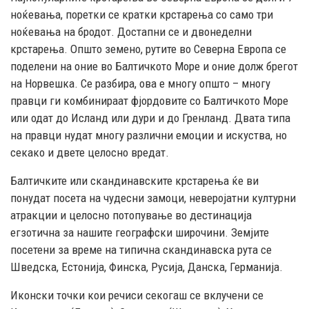
ноќевања, поретки се кратки крстарења со само три
ноќевања на бродот. Достапни се и двонеделни
крстарења. Општо земено, рутите во Северна Европа се
поделени на оние во Балтичкото Море и оние долж брегот
на Норвешка. Се разбира, ова е многу општо – многу
правци ги комбинираат фјордовите со Балтичкото Море
или одат до Исланд или дури и до Гренланд. Двата типа
на правци нудат многу различни емоции и искуства, но
секако и двете целосно вредат.
Балтичките или скандинавските крстарења ќе ви
понудат посета на чудесни замоци, неверојатни културни
атракции и целосно потопување во дестинација
егзотична за нашите географски широчини. Земјите
посетени за време на типична скандинавска рута се
Шведска, Естонија, Финска, Русија, Данска, Германија.
Иконски точки кои речиси секогаш се вклучени се