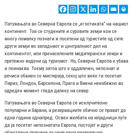
Патувањата во Северна Европа се „егзотиката“ на нашиот
континент. Тоа се студените и суровите земји кои се
многу помалку познати и посетени од туристите од сите
други земји во западниот и централниот дел на
континентот, или пренаселените медитерански земји и
претежно водени од туризмот. Но, Северна Европа е убава
и поинаква. Токму затоа што е оддалечен, непознат и
речиси обвиен со мистерија, секој што веќе ги посетил
Париз, Лондон, Барселона, Прага и Виена неизбежно во
одреден момент гледа далеку на север.
Патувањата во Северна Европа се исклучително
популарни и барани, а резервациите обично се прават до
една година однапред. Освен желбата на илјадници луѓе
да ја посетат непознатата Европа, постојат и други
објективни причини за овие рани резервации.