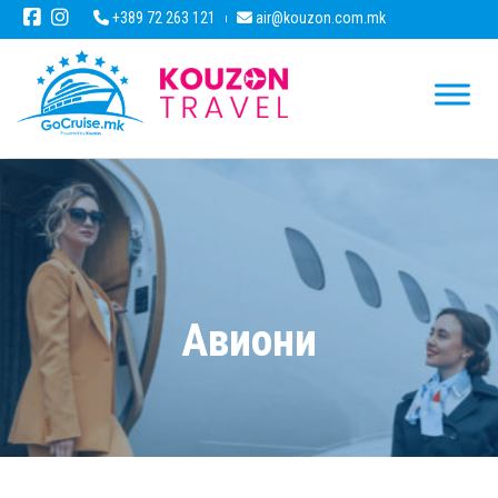
+389 72 263 121
air@kouzon.com.mk
Авиони