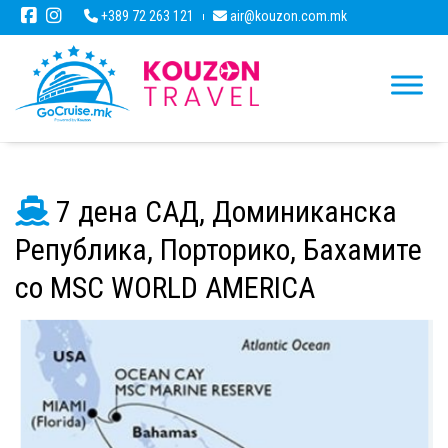
+389 72 263 121
air@kouzon.com.mk
7 дена САД, Доминиканска
Република, Порторико, Бахамите
со MSC WORLD AMERICA