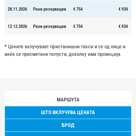
28.11.2026
Рани резервации
€ 754
€ 934
12.12.2026
Рани резервации
€ 754
€ 934
* Цените вклучуваат пристанишни такси и се од лице и
веќе се пресметани попусти, доколку има промоција.
МАРШУТА
ШТО ВКЛУЧУВА ЦЕНАТА
БРОД