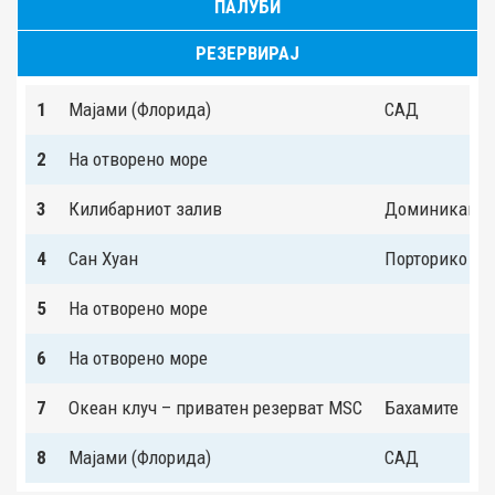
ПАЛУБИ
РЕЗЕРВИРАЈ
1
Мајами (Флорида)
САД
2
На отворено море
3
Килибарниот залив
Доминиканск
4
Сан Хуан
Порторико
5
На отворено море
6
На отворено море
7
Океан клуч – приватен резерват MSC
Бахамите
8
Мајами (Флорида)
САД