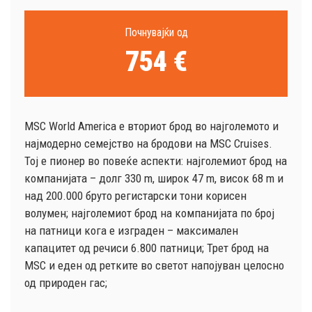
Почнувајќи од
754 €
MSC World America е вториот брод во најголемото и
најмодерно семејство на бродови на MSC Cruises.
Тој е пионер во повеќе аспекти: најголемиот брод на
компанијата – долг 330 m, широк 47 m, висок 68 m и
над 200.000 бруто регистарски тони корисен
волумен; најголемиот брод на компанијата по број
на патници кога е изграден – максимален
капацитет од речиси 6.800 патници; Трет брод на
MSC и еден од ретките во светот напојуван целосно
од природен гас;