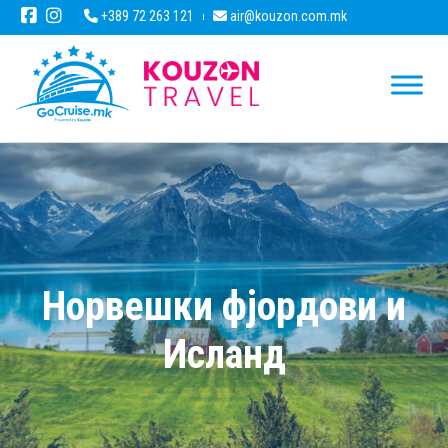
+389 72 263 121
air@kouzon.com.mk
Норвешки фјордови и
Исланд