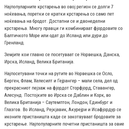
Најпопуларните крстарења во овој регион се долги 7
ноќевања, поретки се кратки крстарења со само пет
ноќевања на бродот. Достапни се и двонеделни
крстарења. Многу правци ги комбинираат фјордовите со
Балтичкото Море или одат до Исланд или дури до
Гренланд.
Земјите кои главно се посетуваат се Норвешка, Данска,
Ирска, Исланд, Велика Британија.
Најпосетувани точки на рутите во Норвешка се Осло,
Берген, Флам, Хелесилт и Гејрангер – мали села, дел од
прекрасниот пејзаж на фјордот Сторфјорд, Ставангер,
Алесунд. Постојките во Ирска се Даблин и Корк, во
Велика Британија – Саутемптон, Лондон, Единбург и
Глазгов. Во Исланд, Рејкјавик, Акурејри и Исафјордур се
иконите пристаништа каде се закотвуваат бродовите за
крстарење. Најпопуларните почетни пристаништа за овие