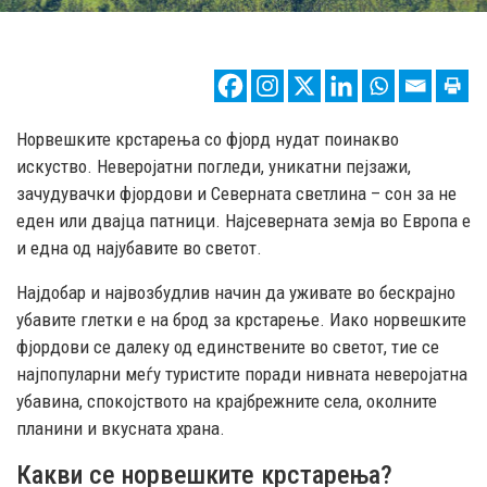
Норвешките крстарења со фјорд нудат поинакво
искуство. Неверојатни погледи, уникатни пејзажи,
зачудувачки фјордови и Северната светлина – сон за не
еден или двајца патници. Најсеверната земја во Европа е
и една од најубавите во светот.
Најдобар и највозбудлив начин да уживате во бескрајно
убавите глетки е на брод за крстарење. Иако норвешките
фјордови се далеку од единствените во светот, тие се
најпопуларни меѓу туристите поради нивната неверојатна
убавина, спокојството на крајбрежните села, околните
планини и вкусната храна.
Какви се норвешките крстарења?