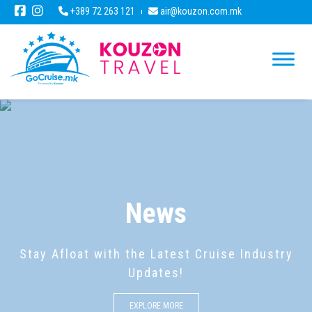
+389 72 263 121
air@kouzon.com.mk
News
Stay Afloat with the Latest Cruise Industry
Updates!
EXPLORE MORE