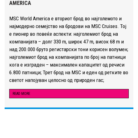
AMERICA
MSC World America е вториот брод во најголемото и
најмодерно семејство на бродови на MSC Cruises. Тој
е пионер во повеќе аспекти: најголемиот брод на
компанијата – долг 330 m, широк 47 m, висок 68 m и
над 200.000 бруто регистарски тони корисен волумен;
најголемиот брод на компанијата по број на патници
кога е изграден – максимален капацитет од речиси
6.800 патници; Трет брод на MSC и еден од ретките во
светот напојуван целосно од природен гас;
READ MORE