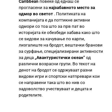
Caribbean
повеќе од еднаш се
прогласени за
најзабавното место за
одмор во светот
. Политиката на
компанијата е да поттикне активни
одмори со тоа што за прв пат во
историјата ќе обезбеди забава како што
се ѕидови за качување по карпи,
лизгалиште на бродот, вештачки бранови
за сурфање, специјализирани активности
за деца
„Авантуристички океан“
од
различни возрасни групи. Во текот на
денот на бродот се одржуваат разни
видови игри и спортски натпревари кои
се направени така што во нив со
задоволство учествуваат и децата и
родителите.