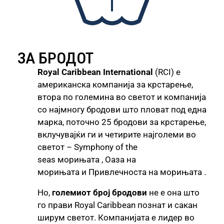
ЗА БРОДОТ
Royal Caribbean International
(RCI) е
американска компанија за крстарење,
втора по големина во светот и компанија
со најмногу бродови што пловат под една
марка, поточно 25 бродови за крстарење,
вклучувајќи ги и четирите најголеми во
светот – Symphony of the
seas морињата , Оаза на
морињата и Привлечноста на морињата .
Но,
големиот број бродови
не е она што
го прави Royal Caribbean познат и сакан
ширум светот. Компанијата е лидер во