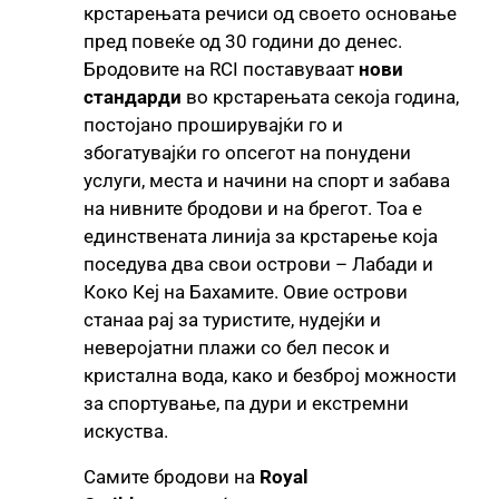
крстарењата речиси од своето основање
пред повеќе од 30 години до денес.
Бродовите на RCI поставуваат
нови
стандарди
во крстарењата секоја година,
постојано проширувајќи го и
збогатувајќи го опсегот на понудени
услуги, места и начини на спорт и забава
на нивните бродови и на брегот. Тоа е
единствената линија за крстарење која
поседува два свои острови – Лабади и
Коко Кеј на Бахамите. Овие острови
станаа рај за туристите, нудејќи и
неверојатни плажи со бел песок и
кристална вода, како и безброј можности
за спортување, па дури и екстремни
искуства.
Самите бродови на
Royal