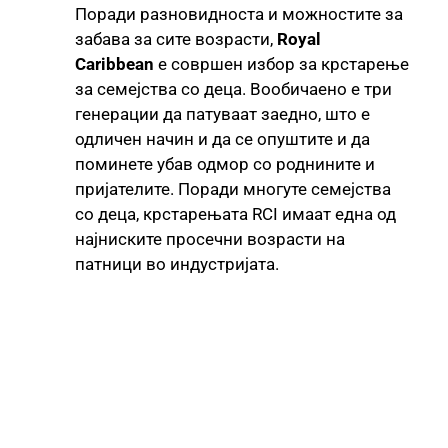
Поради разновидноста и можностите за
забава за сите возрасти,
Royal
Caribbean
е совршен избор за крстарење
за семејства со деца. Вообичаено е три
генерации да патуваат заедно, што е
одличен начин и да се опуштите и да
поминете убав одмор со роднините и
пријателите. Поради многуте семејства
со деца, крстарењата RCI имаат една од
најниските просечни возрасти на
патници во индустријата.