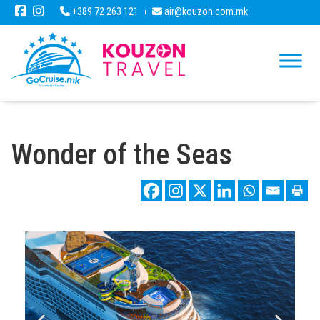
+389 72 263 121
air@kouzon.com.mk
Wonder of the Seas