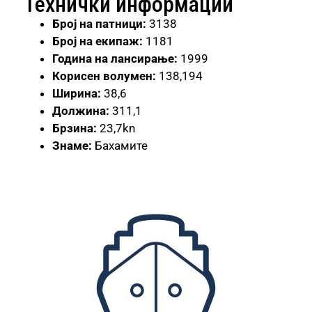
Технички информации
Број
на патници:
3138
Број на екипаж:
1181
Година на лансирање:
1999
Корисен волумен:
138,194
Ширина:
38,6
Должина:
311,1
Брзина:
23,7kn
Знаме:
Бахамите