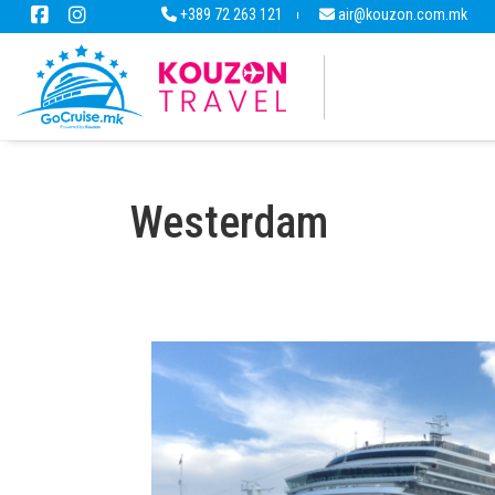
+389 72 263 121
air@kouzon.com.mk
Westerdam