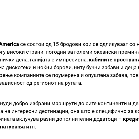
 America
се состои од 15 бродови кои се одликуваат со
огу високи страни, погодни за големи океански премини
нички дела, галијата е импресивна,
кабините пространи
 дискотеки и ноќни барови, ниту бучни забави и деца 
тарење компаниите се поумерена и опуштена забава, пов
зависност од регионот на рутата.
нуди добро избрани маршрути до сите континенти и де
а на интересни дестинации, она што е специфично за к
абината вклучува разни дополнителни додатоци –
креди
 патувања
итн.