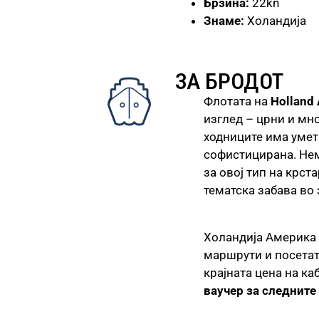
Брзина:
22kn
Знаме:
Холандија
ЗА БРОДОТ
Флотата на
Holland
изглед – црни и мн
ходниците има умет
софистицирана. Нема
за овој тип на крс
тематска забава во 
Холандија Америка 
маршрути и посетат
крајната цена на к
ваучер за следните