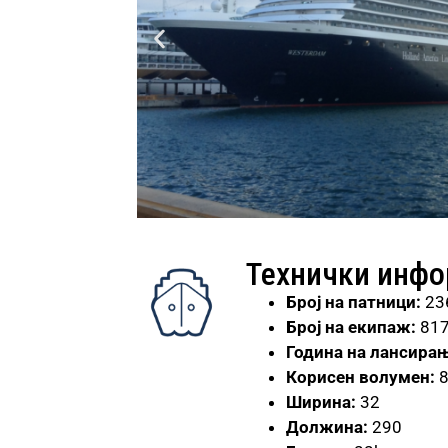
Технички инф
Број
на патници:
23
Број на екипаж:
81
Година на лансирањ
Корисен волумен:
Ширина:
32
Должина:
290