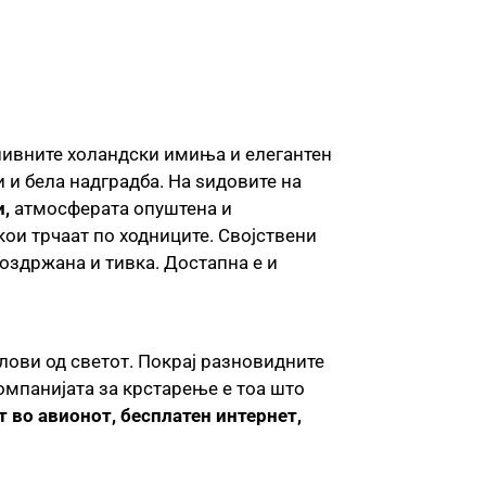
 нивните холандски имиња и елегантен
 и бела надградба. На ѕидовите на
,
атмосферата опуштена и
кои трчаат по ходниците. Својствени
оздржана и тивка. Достапна е и
лови од светот. Покрај разновидните
омпанијата за крстарење е тоа што
т во авионот, бесплатен интернет,