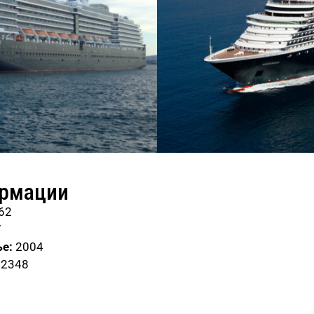
ормации
62
7
е:
2004
82348