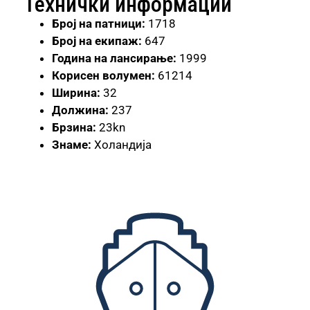
Технички информации
Број
на патници:
1718
Број на екипаж:
647
Година на лансирање:
1999
Корисен волумен:
61214
Ширина:
32
Должина:
237
Брзина:
23kn
Знаме:
Холандија