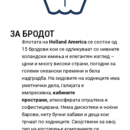
ЗА БРОДОТ
Флотата на
Holland America
се состои од
15 бродови кои се одликуваат со нивните
холандски имиња и елегантен изглед –
црни и многу високи страни, погодни за
големи океански премини и бела
надградба. На ѕидовите на ходниците има
уметнички дела, галијата е
импресивна,
кабините
пространи,
атмосферата опуштена и
софистицирана. Нема дискотеки и ноќни
барови, ниту бучни забави и деца кои
трчаат по ходниците. Својствени за овој
тип на крстарење компаниите се