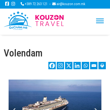
+389 72 263 121
air@kouzon.com.mk
Volendam