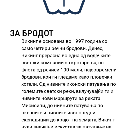
ЗА БРОДОТ
Викинг е основана во 1997 година со
само четири речни бродови. Денес,
Викинг прерасна во една од водечките
светски компании за крстарења, со
флота од речиси 100 мали, најсовремени
бродови, кои ги гледаме како пловечки
хотели. Од нивните иконски патувања по
големите светски реки, вклучувајќи ги и
нивните нови маршрути за реката
Мисисипи, до нивните патувања по
океаните и нивните извонредни
експедиции до крајот на земјата, Викинг
нуди значајни искуства за патување на