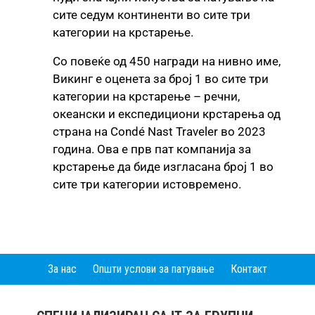
сите седум континенти во сите три
категории на крстарење.
Со повеќе од 450 награди на нивно име,
Викинг е оценета за број 1 во сите три
категории на крстарење – речни,
океански и експедициони крстарења од
страна на Condé Nast Traveler во 2023
година. Ова е прв пат компанија за
крстарење да биде изгласана број 1 во
сите три категории истовременo.
За нас
Општи услови за патување
Контакт