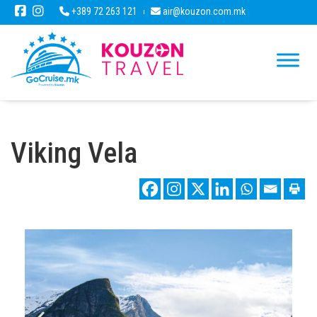
+389 72 263 121
air@kouzon.com.mk
Viking Vela