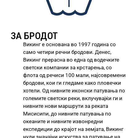
ЗА БРОДОТ
Викинг е основана во 1997 година со
само четири речни бродови. Денес,
Викинг прерасна во една од водечките
светски компании за крстарења, со
флота од речиси 100 мали, најсовремени
бродови, кои ги гледаме како пловечки
хотели. Од нивните иконски патувања по
големите светски реки, вклучувајќи ги и
нивните нови маршрути за реката
Мисисипи, до нивните патувања по
океаните и нивните извонредни
експедиции до крајот на земјата, Викинг
нуди значајни искуства за патување на