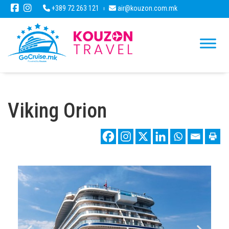
+389 72 263 121
air@kouzon.com.mk
Viking Orion