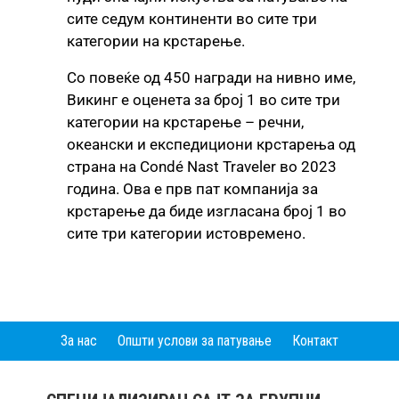
сите седум континенти во сите три
категории на крстарење.
Со повеќе од 450 награди на нивно име,
Викинг е оценета за број 1 во сите три
категории на крстарење – речни,
океански и експедициони крстарења од
страна на Condé Nast Traveler во 2023
година. Ова е прв пат компанија за
крстарење да биде изгласана број 1 во
сите три категории истовременo.
За нас
Општи услови за патување
Контакт