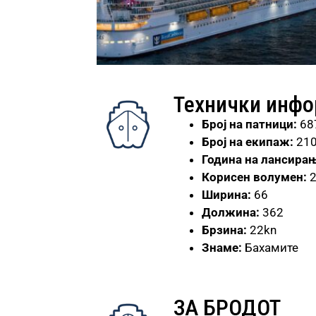
Технички инф
Број
на патници:
68
Број на екипаж:
21
Година на лансирањ
Корисен волумен:
2
Ширина:
66
Должина:
362
Брзина:
22kn
Знаме:
Бахамите
ЗА БРОДОТ