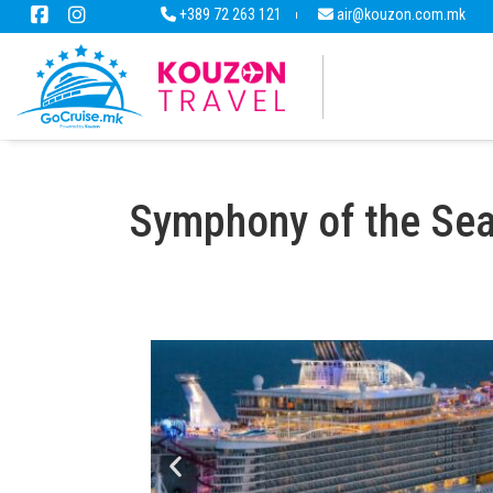
+389 72 263 121
air@kouzon.com.mk
Symphony of the Se