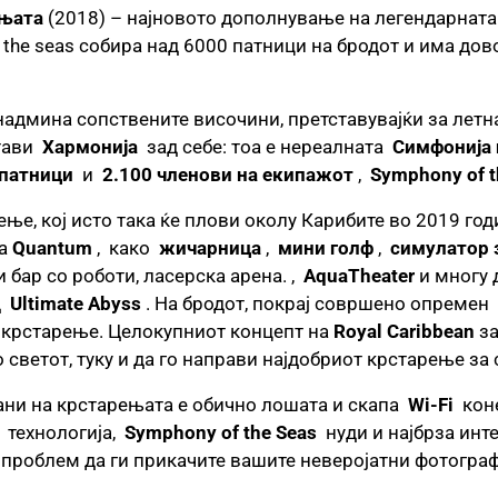
ињата
(2018) – најновото дополнување на легендарната 
 the seas собира над 6000 патници на бродот и има дов
админа сопствените височини, претставувајќи за летна
стави
Хармонија
зад себе: тоа е нереалната
Симфонија
 патници
и
2.100 членови на екипажот
,
Symphony of 
ење, кој исто така ќе плови околу Карибите во 2019 год
та
Quantum
, како
жичарница
,
мини голф
,
симулатор з
и бар со роботи, ласерска арена. ,
AquaTheater
и многу 
д
Ultimate Abyss
. На бродот, покрај совршено опремен
а крстарење. Целокупниот концепт на
Royal Caribbean
за
 светот, туку и да го направи најдобриот крстарење за
ани на крстарењата е обично лошата и скапа
Wi-Fi
коне
технологија,
Symphony of the Seas
нуди и најбрза инте
е проблем да ги прикачите вашите неверојатни фотогр