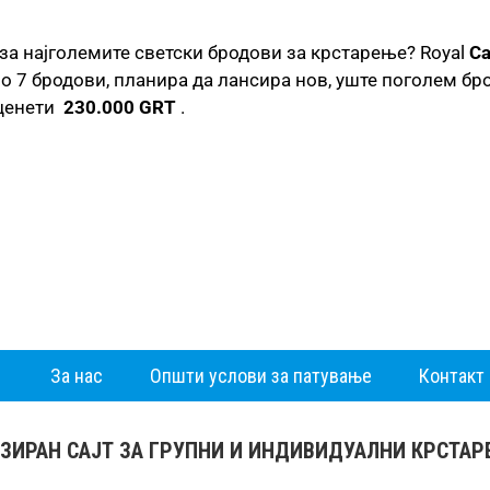
за најголемите светски бродови за крстарење? Royal
Ca
о 7 бродови, планира да лансира нов, уште поголем бр
оценети
230.000 GRT
.
За нас
Општи услови за патување
Контакт
ЗИРАН САЈТ ЗА ГРУПНИ И ИНДИВИДУАЛНИ КРСТА