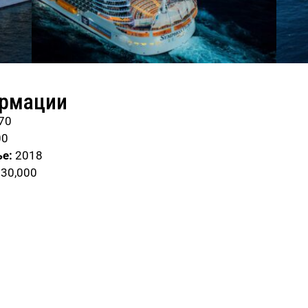
ормации
70
00
е:
2018
30,000