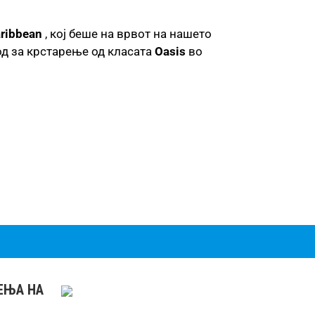
ribbean
, кој беше на врвот на нашето
од за крстарење од класата
Oasis
во
РЕЊА НА