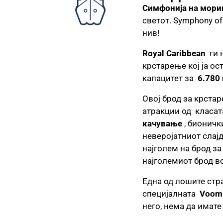
Симфонија на мор
светот. Symphony of
нив!
Royal Caribbean
ги н
крстарење кој ја о
капацитет за
6.780
Овој брод за крстар
атракции од класа
качување
, бионичк
неверојатниот слај
најголем на брод з
најголемиот брод во
Една од лошите стр
специјалната
Voom
него, нема да имат