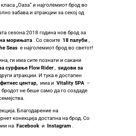
класа „Оаза“ и најголемиот брод во
олно забава и атракции за секој од
та сезона 2018 година нов брод за
 на морињата
. Со своите
18 палуби
,
the Seas
е најголемиот брод во светот!
ина, ги има сите познати и сакани
а сурфање Flow Rider
,
ѕидови за
други атракции. И тука е достапен
фитнес центар,
има и
Vitality SPA
–
 бродот не беше само да го создаде
 семејства.
кција. Благодарение на
рнет конекција достапна на брод. Со
афии на
Facebook
и
Instagram
.