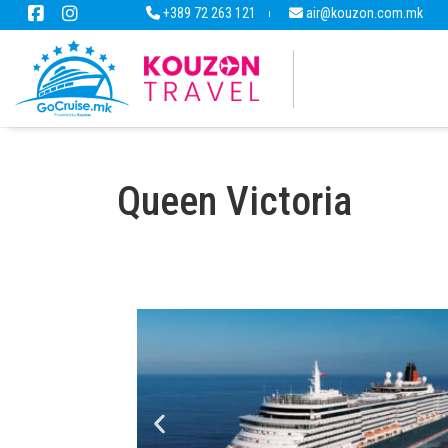
+389 72 263 121
air@kouzon.com.mk
Queen Victoria