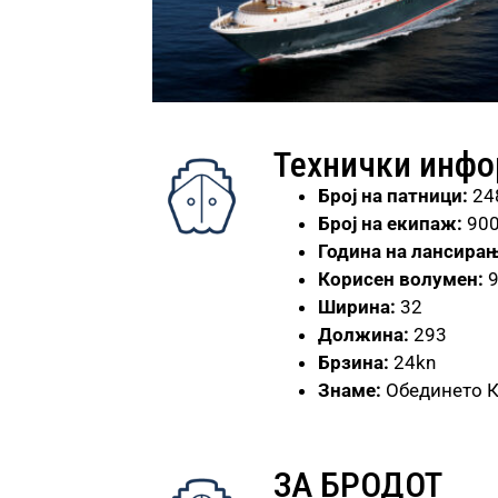
Технички инф
Број
на патници:
24
Број на екипаж:
90
Година на лансирањ
Корисен волумен:
Ширина:
32
Должина:
293
Брзина:
24kn
Знаме:
Обединето 
ЗА БРОДОТ