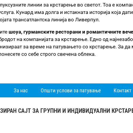
јлуксузните линии за крстарење во светот. Тоа е компа
услуга. Кунард има долга и истакната историја која дат
ојата трансатлантска линија во Ливерпул.
ните
шоуа, гурманските ресторани и романтичните веч
бродот на компанијата за крстарење. Едно од најнезаб
низираат за време на патувањето со крстарење. За да 
онесете со себе строго свечена облека.
За нас
Општи услови за патување
Контакт
ЗИРАН САЈТ ЗА ГРУПНИ И ИНДИВИДУАЛНИ КРСТА