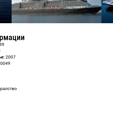
ормации
89
0
е:
2007
90049
Кралство