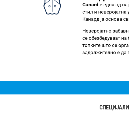
Cunard
е една од на
стил и неверојатна 
Канард ја основа св
Неверојатно забав
се обезбедуваат на 
топките што се орга
задолжително е да п
СПЕЦИЈАЛИ