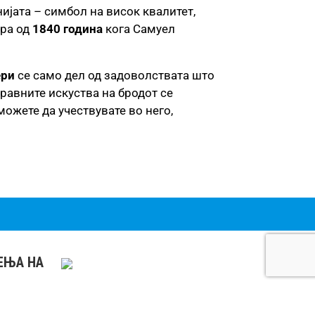
нијата – симбол на висок квалитет,
ира од
1840 година
кога Самуел
ери
се само дел од задоволствата што
оравните искуства на бродот се
можете да учествувате во него,
РЕЊА НА