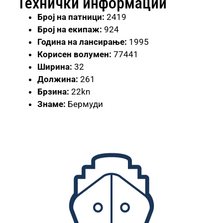
Технички информации
Број
на патници:
2419
Број на екипаж:
924
Година на лансирање:
1995
Корисен волумен:
77441
Ширина:
32
Должина:
261
Брзина:
22kn
Знаме:
Бермуди