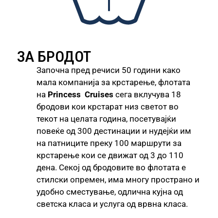
ЗА БРОДОТ
Започна пред речиси 50 години како
мала компанија за крстарење, флотата
на
Princess
Cruises
сега вклучува 18
бродови кои крстарат низ светот во
текот на целата година, посетувајќи
повеќе од 300 дестинации и нудејќи им
на патниците преку 100 маршрути за
крстарење кои се движат од 3 до 110
дена. Секој од бродовите во флотата е
стилски опремен, има многу пространо и
удобно сместување, одлична кујна од
светска класа и услуга од врвна класа.