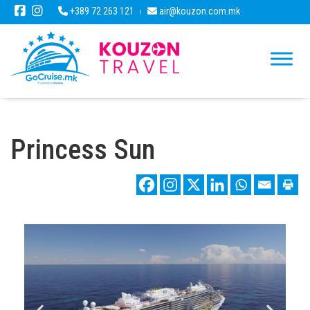
+389 72 263 121
air@kouzon.com.mk
Princess Sun