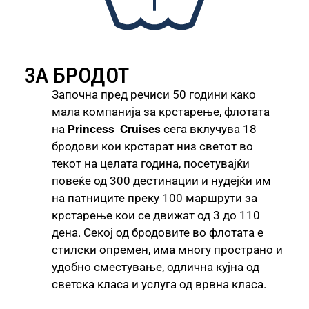
ЗА БРОДОТ
Започна пред речиси 50 години како
мала компанија за крстарење, флотата
на
Princess
Cruises
сега вклучува 18
бродови кои крстарат низ светот во
текот на целата година, посетувајќи
повеќе од 300 дестинации и нудејќи им
на патниците преку 100 маршрути за
крстарење кои се движат од 3 до 110
дена. Секој од бродовите во флотата е
стилски опремен, има многу пространо и
удобно сместување, одлична кујна од
светска класа и услуга од врвна класа.