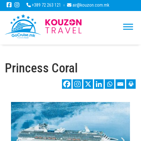
+389 72 263 121
air@kouzon.com.mk
Princess Coral