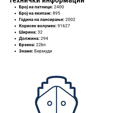
Број
на патници:
2400
Број на екипаж:
895
Година на лансирање:
2002
Корисен волумен:
91627
Ширина:
32
Должина:
294
Брзина:
22kn
Знаме:
Бермуди