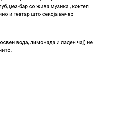
уб, џез-бар со жива музика , коктел
но и театар што секоја вечер
освен вода, лимонада и ладен чај) не
нито.