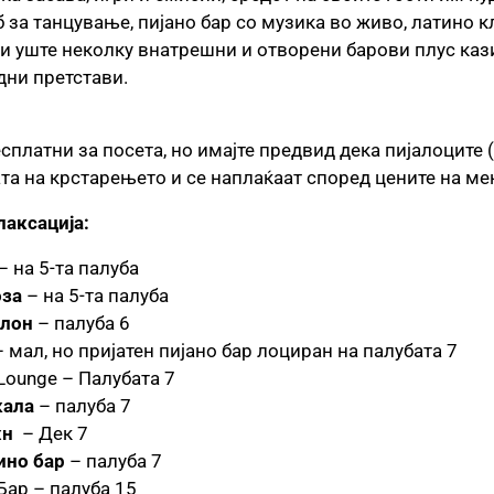
б за танцување, пијано бар со музика во живо, латино кл
 и уште неколку внатрешни и отворени барови плус кази
ни претстави.
сплатни за посета, но имајте предвид дека пијалоците (
та на крстарењето и се наплаќаат според цените на ме
лаксација:
– на 5-та палуба
оза
– на 5-та палуба
алон
– палуба 6
 мал, но пријатен пијано бар лоциран на палубата 7
Lounge – Палубата 7
кала
– палуба 7
жн
– Дек 7
ино бар
– палуба 7
Бар – палуба 15