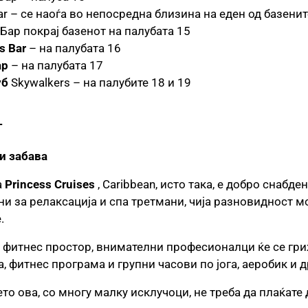
r – се наоѓа во непосредна близина на еден од базени
Бар покрај базенот на палубата 15
s Bar
– на палубата 16
ар
– на палубата 17
уб
Skywalkers – на палубите 18 и 19
Т
 и забава
а
Princess Cruises
, Caribbean, исто така, е добро снабде
 за релаксација и спа третмани, чија разновидност мо
.
и фитнес простор, внимателни професионалци ќе се гри
, фитнес програма и групни часови по јога, аеробик и д
сето ова, со многу малку исклучоци, не треба да плаќат