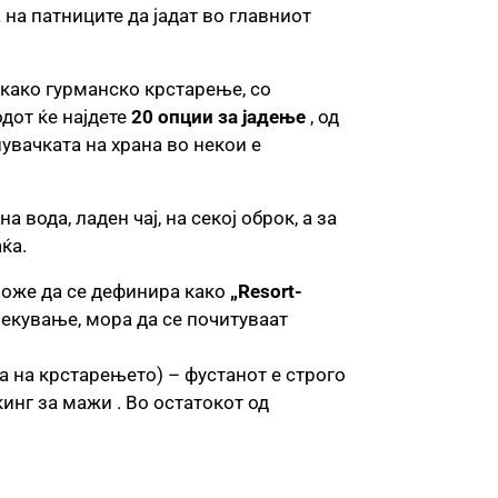
на патниците да јадат во главниот
како гурманско крстарење, со
дот ќе најдете
20 опции за јадење
, од
увачката на храна во некои е
вода, ладен чај, на секој оброк, а за
ќа.
 може да се дефинира како
„Resort-
блекување, мора да се почитуваат
а на крстарењето) – фустанот е строго
инг за мажи . Во остатокот од