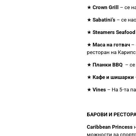
★
Crown Grill
– се н
★
Sabatini’s
– се нао
★
Steamers Seafood
★
Маса на готвач
– 
ресторан на Карипс
★
Планки BBQ
– се
★
Кафе и шишарки
★
Vines
– На 5-та п
БАРОВИ И РЕСТОР
Caribbean Princess
н
можности за спортск