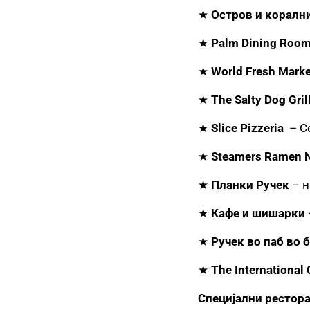
★
Остров и коралн
★
Palm Dining Roo
★
World Fresh Marke
★
The Salty Dog Gril
★
Slice Pizzeria
– Се
★
Steamers Ramen N
★
Планки Ручек
– н
★
Кафе и шишарки
★
Ручек во паб во 
★
The International 
Специјални рестора