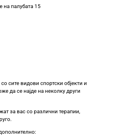
те на палубата 15
н со сите видови спортски објекти и
же да се најде на неколку други
жат за вас со различни терапии,
руго.
е дополнително: