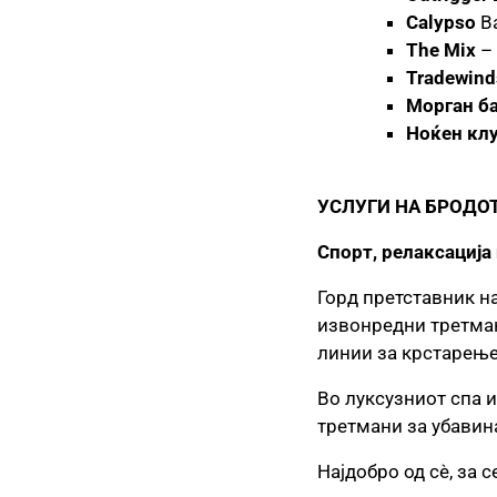
Calypso
Ba
The Mix
– 
Tradewind
Морган б
Ноќен кл
УСЛУГИ НА БРОДО
Спорт, релаксација
Горд претставник н
извонредни третмани
линии за крстарење
Во луксузниот спа 
третмани за убавина
Најдобро од сè, за 