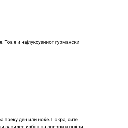
е. Тоа е и најлуксузниот гурмански
а преку ден или ноќе. Покрај сите
уди завиден избор на дневни и ноќни