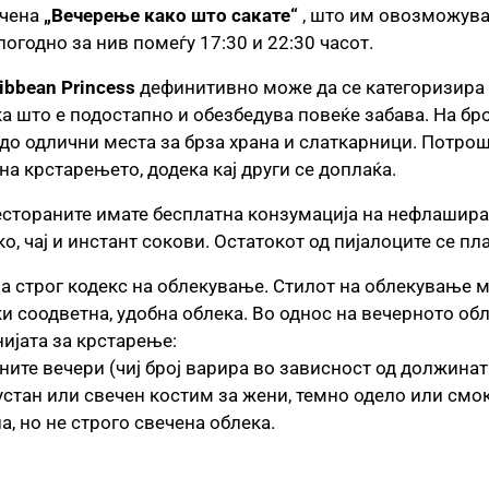
ечена
„Вечерење како што сакате“
, што им овозможува 
огодно за нив помеѓу 17:30 и 22:30 часот.
ibbean Princess
дефинитивно може да се категоризира 
а што е подостапно и обезбедува повеќе забава. На бро
до одлични места за брза храна и слаткарници. Потрош
на крстарењето, додека кај други се доплаќа.
естораните имате бесплатна конзумација на нефлаширана 
ко, чај и инстант сокови. Остатокот од пијалоците се пла
ема строг кодекс на облекување. Стилот на облекување
ски соодветна, удобна облека. Во однос на вечерното о
ијата за крстарење:
ните вечери (чиј број варира во зависност од должинат
стан или свечен костим за жени, темно одело или смок
а, но не строго свечена облека.