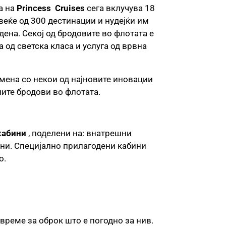
а на
Princess
Cruises
сега вклучува 18
овеќе од 300 дестинации и нудејќи им
ена. Секој од бродовите во флотата е
 од светска класа и услуга од врвна
ена со некои од најновите иновации
ните бродови во флотата.
кабини
, поделени на: внатрешни
ни. Специјално прилагодени кабини
о.
време за оброк што е погодно за нив.