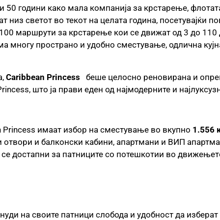
и 50 години како мала компанија за крстарење, флотат
т низ светот во текот на целата година, посетувајќи п
100 маршрути за крстарење кои се движат од 3 до 110 д
а многу пространо и удобно сместување, одлична кујна
а,
Caribbean Princess
беше целосно реновирана и опрем
rincess, што ја прави еден од најмодерните и најлуксуз
n Princess имаат избор на сместување во вкупно
1.556 
 отвори и балконски кабини, апартмани и ВИП апартма
а се достапни за патниците со потешкотии во движењет
нуди на своите патници слобода и удобност да изберат 