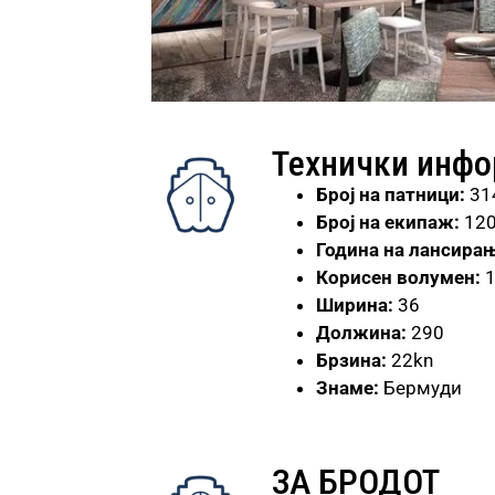
Технички инф
Број
на патници:
31
Број на екипаж:
12
Година на лансирањ
Корисен волумен:
1
Ширина:
36
Должина:
290
Брзина:
22kn
Знаме:
Бермуди
ЗА БРОДОТ