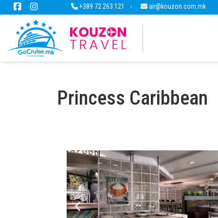
+389 72 263 121
air@kouzon.com.mk
Princess Caribbean