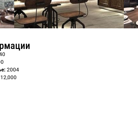
ормации
40
00
е:
2004
12,000