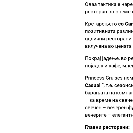
Оваа тактика е нар
ресторан во време п
Крстарењето
со Car
позитивната разлик
одлични ресторани 
вклучена во цената 
Покрај јадење, во р
појадок и кафе, мле
Princess Cruises н
Casual
“, т.е. сезон
барањата на компан
– за време на свече
свечен – вечерен фу
вечерите – елегантн
Главни ресторани: