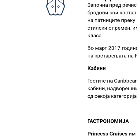
Започна пред речис
бродови кои крстара
на патниците преку 
стилски опремен, им
класа.
Во март 2017 годин
на крстарењата на P
Кабини
Гостите на Caribbea
кабини, надворешни
од секоја категориј
ГАСТРОНОМИЈА
Princess Cruises
им 