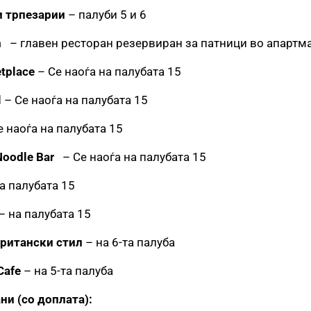
и трпезарии
– палуби 5 и 6
m
– главен ресторан резервиран за патници во апартм
tplace
– Се наоѓа на палубата 15
l
– Се наоѓа на палубата 15
 наоѓа на палубата 15
oodle Bar
– Се наоѓа на палубата 15
а палубата 15
– на палубата 15
британски стил
– на 6-та палуба
Cafe
– на 5-та палуба
ни (со доплата):