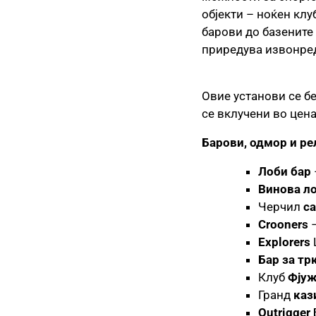
објекти – ноќен клу
барови до базените
приредува извонред
Овие установи се бе
се вклучени во цена
Барови, одмор и ре
Лоби бар
Винова л
Черчил
с
Crooners
–
Explorers
Бар за тр
Клуб
Фју
Гранд
каз
Outrigger