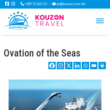
+389 72 263 121
air@kouzon.com.mk
Ovation of the Seas