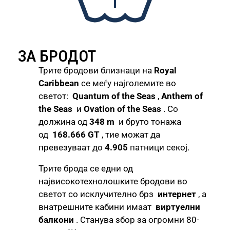
ЗА БРОДОТ
Трите бродови близнаци на
Royal
Caribbean
се меѓу најголемите во
светот:
Quantum of the Seas
,
Anthem of
the Seas
и
Ovation of the Seas
. Со
должина од
348 m
и бруто тонажа
од
168.666 GT
, тие можат да
превезуваат до
4.905
патници секој.
Трите брода се едни од
највисокотехнолошките бродови во
светот со исклучително брз
интернет
, а
внатрешните кабини имаат
виртуелни
балкони
. Станува збор за огромни 80-