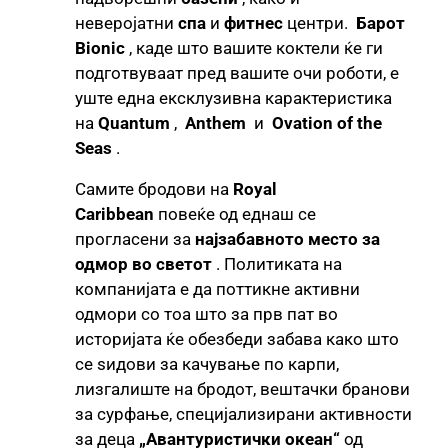
неверојатни
спа
и
фитнес
центри.
Барот
Bionic
, каде што вашите коктели ќе ги
подготвуваат пред вашите очи роботи, е
уште една ексклузивна карактеристика
на
Quantum
,
Anthem
и
Ovation of the
Seas
.
Самите бродови на
Royal
Caribbean
повеќе од еднаш се
прогласени за
најзабавното место за
одмор во светот
. Политиката на
компанијата е да поттикне активни
одмори со тоа што за прв пат во
историјата ќе обезбеди забава како што
се ѕидови за качување по карпи,
лизгалиште на бродот, вештачки бранови
за сурфање, специјализирани активности
за деца
„Авантуристички океан“
од