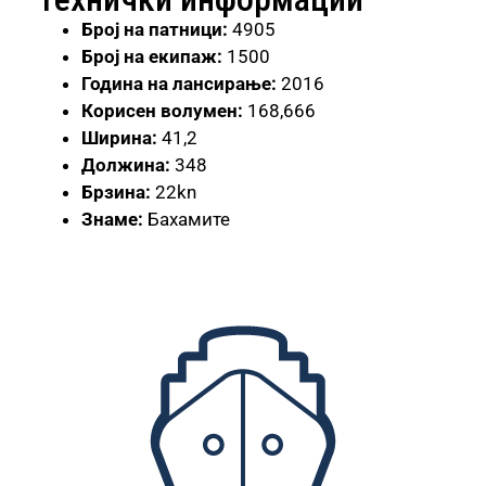
Број
на патници:
4905
Број на екипаж:
1500
Година на лансирање:
2016
Корисен волумен:
168,666
Ширина:
41,2
Должина:
348
Брзина:
22kn
Знаме:
Бахамите