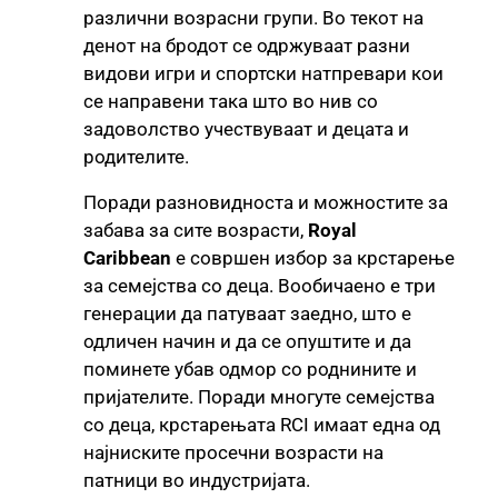
различни возрасни групи. Во текот на
денот на бродот се одржуваат разни
видови игри и спортски натпревари кои
се направени така што во нив со
задоволство учествуваат и децата и
родителите.
Поради разновидноста и можностите за
забава за сите возрасти,
Royal
Caribbean
е совршен избор за крстарење
за семејства со деца. Вообичаено е три
генерации да патуваат заедно, што е
одличен начин и да се опуштите и да
поминете убав одмор со роднините и
пријателите. Поради многуте семејства
со деца, крстарењата RCI имаат една од
најниските просечни возрасти на
патници во индустријата.