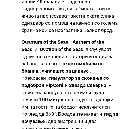
инчни 4K екрани вградени во
надворешниот ѕид на кабината, кои во
живо ја пренесуваат вистинската слика
однадвор со помош на камери со голема
брзина кои се наоѓаат низ целиот брод.
Quantum of the Seas
,
Anthem of the
Seas
и
Ovation of the Seas
вклучуваат
одлични отворени простори и опции за
забава, како што се
автомобили на
браник
,
училиште за циркус
,
прекрасен
симулатор за скокање со
падобран RipCord
и
Ѕвезда Северна
–
стаклена капсула што се издигнува
речиси
100 метри
во воздухот , давајќи
им на гостите на бродот исклучителен
поглед од 360°. Бродовите имаат и
ѕид за
качување
, два внатрешни и два
надворешни
базени
, како и