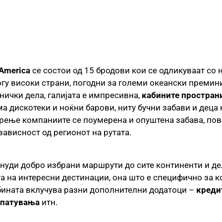
 America
се состои од 15 бродови кои се одликуваат со
огу високи страни, погодни за големи океански премини
нички дела, галијата е импресивна,
кабините пространи
 дискотеки и ноќни барови, ниту бучни забави и деца 
тарење компаниите се поумерена и опуштена забава, пов
зависност од регионот на рутата.
нуди добро избрани маршрути до сите континенти и де
а на интересни дестинации, она што е специфично за к
абината вклучува разни дополнителни додатоци –
креди
 патувања
итн.