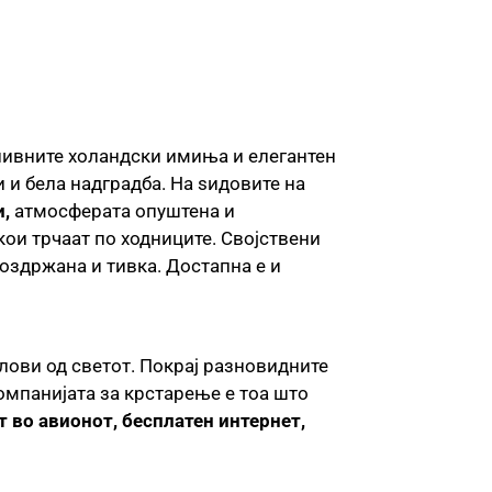
 нивните холандски имиња и елегантен
 и бела надградба. На ѕидовите на
,
атмосферата опуштена и
кои трчаат по ходниците. Својствени
оздржана и тивка. Достапна е и
лови од светот. Покрај разновидните
омпанијата за крстарење е тоа што
т во авионот, бесплатен интернет,