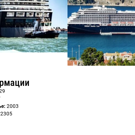
ормации
29
7
е:
2003
82305