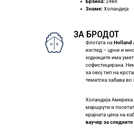
Брзина:
24kn
Знаме:
Холандија
ЗА БРОДОТ
Флотата на
Holland
изглед – црни и мн
ходниците има умет
софистицирана. Нема
за овој тип на крс
тематска забава во 
Холандија Америка 
маршрути и посетат
крајната цена на к
ваучер за следните