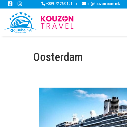
+389 72 263 121
air@kouzon.com.mk
Oosterdam