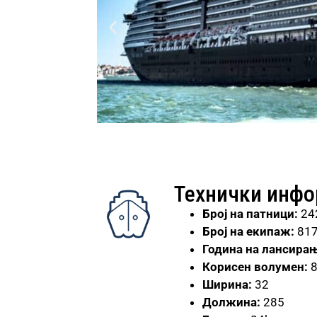
Технички инф
Број
на патници:
24
Број на екипаж:
81
Година на лансирањ
Корисен волумен:
Ширина:
32
Должина:
285