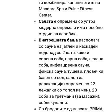
ги комбинира капацитетите на
Mandara Spa и Pulse Fitness
Center.
Салата
е опремена со ултра
модерна опрема и има посебно
студио за аеробик.
Внатрешната бања
располага
со сауна на јаглен и каскаден
водопад со 2 ката, како и
солена соба, парна соба, ледена
соба, инфрацрвена сауна,
финска сауна, тушеви, пловечки
базен со сол, салон за
релаксација (опремен со 22
лежалки со топол камен). 20
соби за третмани (за масажи),
соблекувални.
Со бродовите од класата PRIMA,