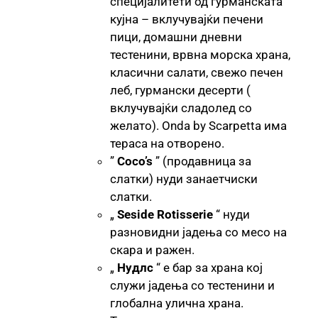
специјалитети од гурманската
кујна – вклучувајќи печени
пици, домашни дневни
тестенини, врвна морска храна,
класични салати, свежо печен
леб, гурмански десерти (
вклучувајќи сладолед со
желато). Onda by Scarpetta има
тераса на отворено.
”
Coco’s
” (продавница за
слатки) нуди занаетчиски
слатки.
„
Seside Rotisserie
“ нуди
разновидни јадења со месо на
скара и ражен.
„
Нудлс
“ е бар за храна кој
служи јадења со тестенини и
глобална улична храна.