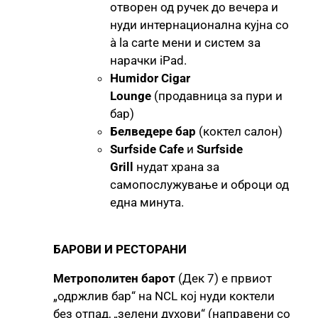
отворен од ручек до вечера и
нуди интернационална кујна со
à la carte мени и систем за
нарачки iPad.
Humidor Cigar
Lounge
(продавница за пури и
бар)
Белведере бар
(коктел салон)
Surfside Cafe
и
Surfside
Grill
нудат храна за
самопослужување и оброци од
една минута.
БАРОВИ И РЕСТОРАНИ
Метрополитен барот
(Дек 7) е првиот
„одржлив бар“ на NCL кој нуди коктели
без отпад, „зелени духови“ (направени со