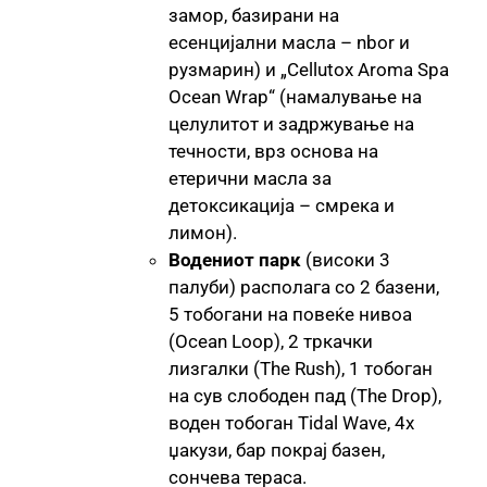
замор, базирани на
есенцијални масла – nbor и
рузмарин) и „Cellutox Aroma Spa
Ocean Wrap“ (намалување на
целулитот и задржување на
течности, врз основа на
етерични масла за
детоксикација – смрека и
лимон).
Водениот парк
(високи 3
палуби) располага со 2 базени,
5 тобогани на повеќе нивоа
(Ocean Loop), 2 тркачки
лизгалки (The Rush), 1 тобоган
на сув слободен пад (The Drop),
воден тобоган Tidal Wave, 4x
џакузи, бар покрај базен,
сончева тераса.