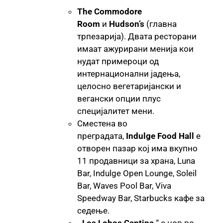
The Commodore
Room
и
Hudson’s
(главна
трпезарија). Двата ресторани
имаат ажурирани менија кои
нудат примероци од
интернационални јадења,
целосно вегетаријански и
вегански опции плус
специјалитет мени.
Сместена во
преградата,
Indulge Food Hall
е
отворен пазар кој има вкупно
11 продавници за храна, Luna
Bar, Indulge Open Lounge, Soleil
Bar, Waves Pool Bar, Viva
Speedway Bar, Starbucks кафе за
седење.
„
Los Lobos Cantina
“ е нов во