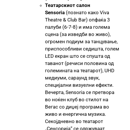
Театарскиот салон
Sensoria
(познато како Viva
Theatre & Club Bar) опфаќа 3
палуби (6-7-8) и има голема
сцена (за изведби во живо),
огромен подиум за танцување,
приспособливи седишта, голем
LED екран што се спушта од
таванот (речиси половина од
големината на театарот), UHD
медиуми, сараунд звук,
специјални визуелни ефекти.
Вечерта, Sensoria се претвора
во ноќен клуб во стилот на
Вегас со диџеј програма во
живо и енергична музика.
Секојдневно во театарот
„Сенсорија“ се одржуваат