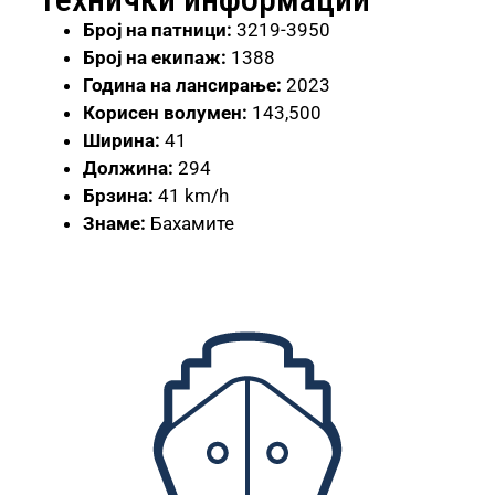
Број
на патници:
3219-3950
Број на екипаж:
1388
Година на лансирање:
2023
Корисен волумен:
143,500
Ширина:
41
Должина:
294
Брзина:
41 km/h
Знаме:
Бахамите