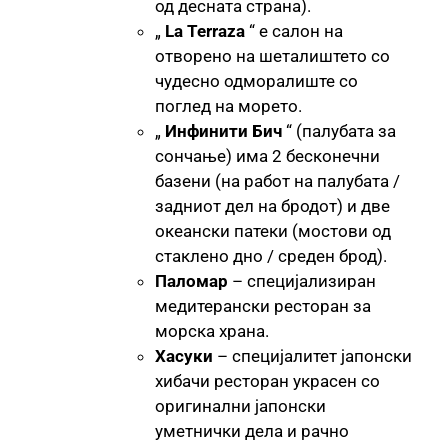
од десната страна).
„
La Terraza
“ е салон на
отворено на шеталиштето со
чудесно одморалиште со
поглед на морето.
„
Инфинити Бич
“ (палубата за
сончање) има 2 бесконечни
базени (на работ на палубата /
задниот дел на бродот) и две
океански патеки (мостови од
стаклено дно / среден брод).
Паломар
– специјализиран
медитерански ресторан за
морска храна.
Хасуки
– специјалитет јапонски
хибачи ресторан украсен со
оригинални јапонски
уметнички дела и рачно