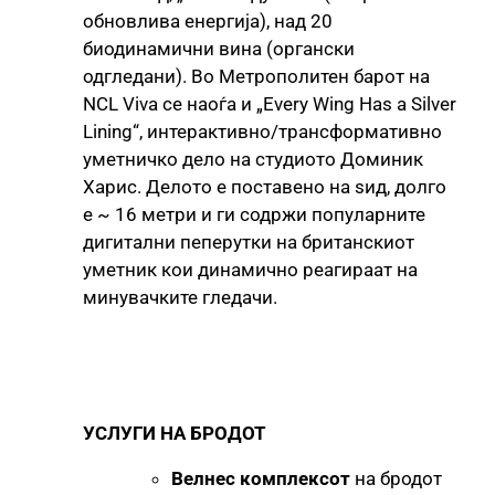
обновлива енергија), над 20
биодинамични вина (органски
одгледани). Во Метрополитен барот на
NCL Viva се наоѓа и „Every Wing Has a Silver
Lining“, интерактивно/трансформативно
уметничко дело на студиото Доминик
Харис. Делото е поставено на ѕид, долго
е ~ 16 метри и ги содржи популарните
дигитални пеперутки на британскиот
уметник кои динамично реагираат на
минувачките гледачи.
УСЛУГИ НА БРОДОТ
Велнес комплексот
на бродот