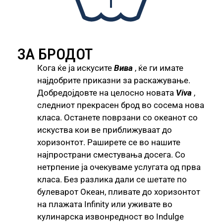
ЗА БРОДОТ
Кога ќе ја искусите
Вива
, ќе ги имате
најдобрите приказни за раскажување.
Добредојдовте на целосно новата
Viva
,
следниот прекрасен брод во сосема нова
класа. Останете поврзани со океанот со
искуства кои ве приближуваат до
хоризонтот. Раширете се во нашите
најпространи сместувања досега. Со
нетрпение ја очекуваме услугата од прва
класа. Без разлика дали се шетате по
булеварот Океан, пливате до хоризонтот
на плажата Infinity или уживате во
кулинарска извонредност во Indulge