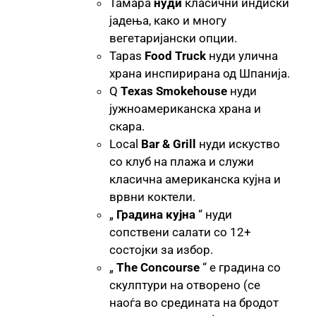
Тамара
нуди
класични индиски
јадења, како и многу
вегетаријански опции.
Tapas
Food Truck
нуди улична
храна инспирирана од Шпанија.
Q
Texas Smokehouse
нуди
јужноамериканска храна и
скара.
Local
Bar & Grill
нуди искуство
со клуб на плажа и служи
класична американска кујна и
врвни коктели.
„
Градина кујна
“ нуди
сопствени салати со 12+
состојки за избор.
„
The Concourse
“ е градина со
скулптури на отворено (се
наоѓа во средината на бродот