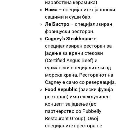
изработена керамика)
Нама
– специјалитет јапонски
сашими и суши бар.
Ле Бистро
– специјализиран
француски ресторан.
Cagney’s Steakhouse
е
специјализиран ресторан за
јадење за врвни стекови
(Certified Angus Beef) и
гурмански специјалитети од
морска храна. Ресторанот на
Cagney е само со резервација.
Food Republic
(азиски фузија
ресторан) има ексклузивен
концепт за јадење (во
партнерство со Pubbelly
Restaurant Group). Овој
специјалитет ресторан е