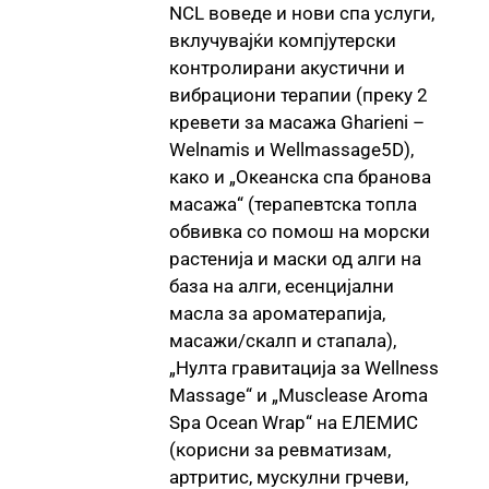
NCL воведе и нови спа услуги,
вклучувајќи компјутерски
контролирани акустични и
вибрациони терапии (преку 2
кревети за масажа Gharieni –
Welnamis и Wellmassage5D),
како и „Океанска спа бранова
масажа“ (терапевтска топла
обвивка со помош на морски
растенија и маски од алги на
база на алги, есенцијални
масла за ароматерапија,
масажи/скалп и стапала),
„Нулта гравитација за Wellness
Massage“ и „Musclease Aroma
Spa Ocean Wrap“ на ЕЛЕМИС
(корисни за ревматизам,
артритис, мускулни грчеви,