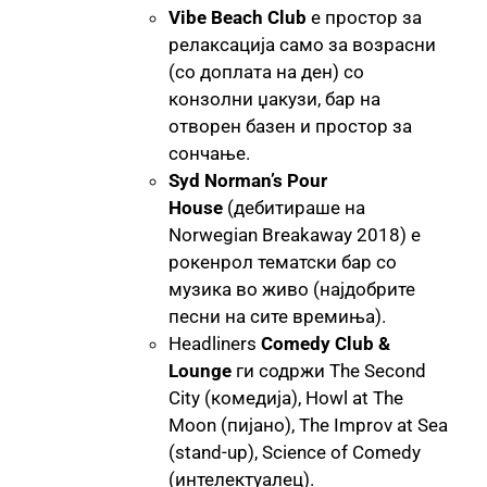
Vibe Beach Club
е простор за
релаксација само за возрасни
(со доплата на ден) со
конзолни џакузи, бар на
отворен базен и простор за
сончање.
Syd Norman’s Pour
House
(дебитираше на
Norwegian Breakaway 2018) е
рокенрол тематски бар со
музика во живо (најдобрите
песни на сите времиња).
Headliners
Comedy Club &
Lounge
ги содржи The Second
City (комедија), Howl at The
Moon (пијано), The Improv at Sea
(stand-up), Science of Comedy
(интелектуалец).