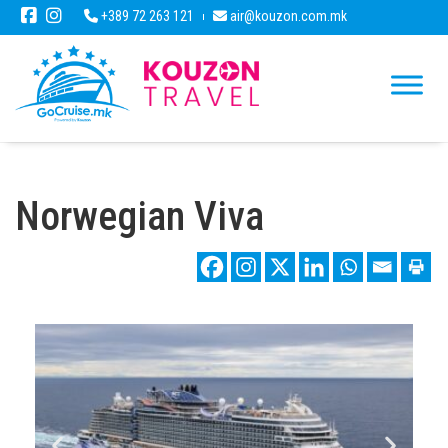
+389 72 263 121
air@kouzon.com.mk
Norwegian Viva