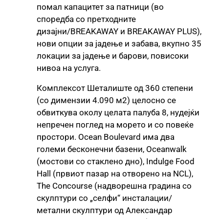
помал капацитет за патници (во
споредба со претходните
дизајни/BREAKAWAY и BREAKAWAY PLUS),
нови опции за јадење и забава, вкупно 35
локации за јадење и барови, повисоки
нивоа на услуга.
Комплексот Шеталиште од 360 степени
(со димензии 4.090 м2) целосно се
обвиткува околу целата палуба 8, нудејќи
непречен поглед на морето и со повеќе
простори. Ocean Boulevard има два
големи бесконечни базени, Oceanwalk
(мостови со стаклено дно), Indulge Food
Hall (првиот пазар на отворено на NCL),
The Concourse (надворешна градина со
скулптури со „селфи“ инсталации/
метални скулптури од Александар