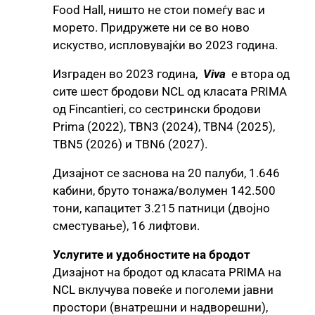
Food Hall, ништо не стои помеѓу вас и
морето. Придружете ни се во ново
искуство, испловувајќи во 2023 година.
Изграден во 2023 година,
Viva
е втора од
сите шест бродови NCL од класата PRIMA
од Fincantieri, со сестрински бродови
Prima (2022), TBN3 (2024), TBN4 (2025),
TBN5 (2026) и TBN6 (2027).
Дизајнот се заснова на 20 палуби, 1.646
кабини, бруто тонажа/волумен 142.500
тони, капацитет 3.215 патници (двојно
сместување), 16 лифтови.
Услугите и удобностите на бродот
Дизајнот на бродот од класата PRIMA на
NCL вклучува повеќе и поголеми јавни
простори (внатрешни и надворешни),