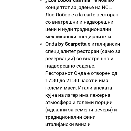
концептот за јадење на NCL.
Лос Лобос е a la carte ресторан
со внатрешни и надворешни
цени и нуди традиционални
мексикански специјалитети.
Onda
by Scarpetta
е италијански
специјалитет ресторан (само за
резервации) со внатрешно и
надворешно седење.
Ресторанот Онда е отворен од
17:30 до 21:30 часот и има
големи маси. Италијанската
кујна на лагер има лежерна
атмосфера и големи порции
(идеални за семејни вечери) и
традиционални фини
италијански вина и