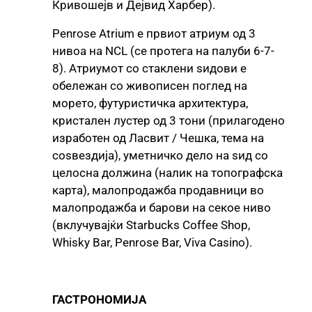
Кривошејв и Дејвид Харбер).
Penrose Atrium е првиот атриум од 3
нивоа на NCL (се протега на палуби 6-7-
8). Атриумот со стаклени ѕидови е
обележан со живописен поглед на
морето, футуристичка архитектура,
кристален лустер од 3 тони (прилагодено
изработен од Ласвит / Чешка, тема на
соѕвездија), уметничко дело на ѕид со
целосна должина (налик на топографска
карта), малопродажба продавници во
малопродажба и барови на секое ниво
(вклучувајќи Starbucks Coffee Shop,
Whisky Bar, Penrose Bar, Viva Casino).
ГАСТРОНОМИЈА