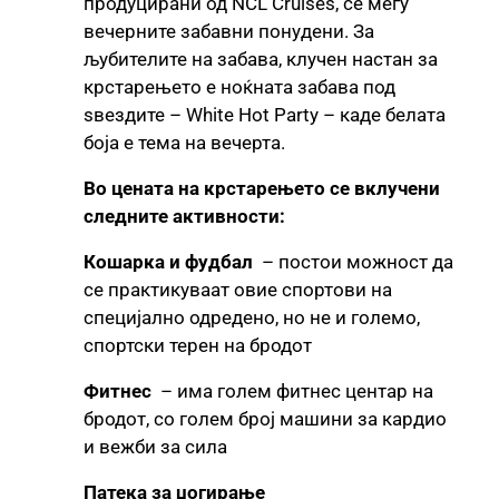
продуцирани од NCL Cruises, се меѓу
вечерните забавни понудени. За
љубителите на забава, клучен настан за
крстарењето е ноќната забава под
ѕвездите – White Hot Party – каде белата
боја е тема на вечерта.
Во цената на крстарењето се вклучени
следните активности:
Кошарка и фудбал
– постои можност да
се практикуваат овие спортови на
специјално одредено, но не и големо,
спортски терен на бродот
Фитнес
– има голем фитнес центар на
бродот, со голем број машини за кардио
и вежби за сила
Патека за џогирање