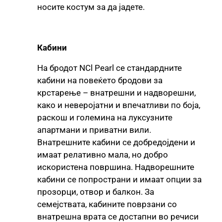
носите костум за да јадете.
Кабини
На бродот NCl Pearl се стандардните
кабини на повеќето бродови за
крстарење – внатрешни и надворешни,
како и неверојатни и впечатливи по боја,
раскош и големина на луксузните
апартмани и приватни вили.
Внатрешните кабини се добредојдени и
имаат релативно мала, но добро
искористена површина. Надворешните
кабини се попространи и имаат опции за
прозорци, отвор и балкон. За
семејствата, кабините поврзани со
внатрешна врата се достапни во речиси