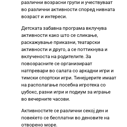
различни возрасни групи и учествуваат
во различни активности според нивната
возраст и интереси.
Детската забавна програма вклучува
активности како што се сликање,
раскажување приказни, театарски
активности и друго, а се поттикнува и
вклученоста на родителите. За
повозрасните се организираат
натпревари во салата со аркадни игри и
тимски спортски игри. Тинејџерите имаат
на располагање посебна игротека со
џубокс, разни игри и подиум за играње
во вечерните часови.
Активностите се различни секој ден и
повеќето се бесплатни во деновите на
отворено море.