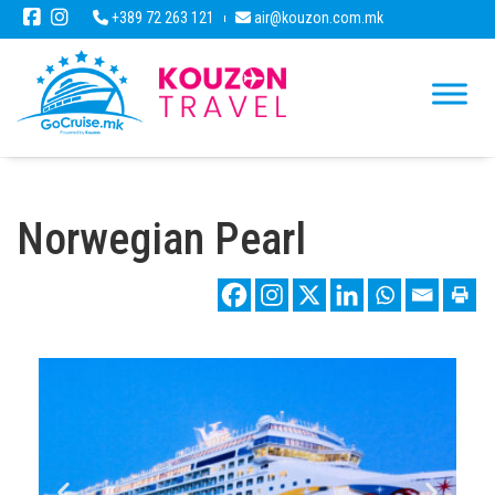
+389 72 263 121
air@kouzon.com.mk
Norwegian Pearl