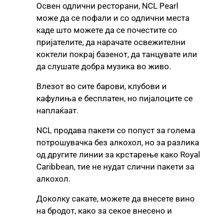
Освен одлични ресторани, NCL Pearl
може да се пофали и со одлични места
каде што можете да се почестите со
пријателите, да нарачате освежителни
коктели покрај базенот, да танцувате или
да слушате добра музика во живо.
Влезот во сите барови, клубови и
кафулиња е бесплатен, но пијалоците се
наплаќаат.
NCL продава пакети со попуст за голема
потрошувачка без алкохол, но за разлика
од другите линии за крстарење како Royal
Caribbean, тие не нудат слични пакети за
алкохол.
Доколку сакате, можете да внесете вино
на бродот, како за секое внесено и