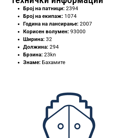
Број
на патници:
2394
Број на екипаж:
1074
Година на лансирање:
2007
Корисен волумен:
93000
Ширина:
32
Должина:
294
Брзина:
23kn
Знаме:
Бахамите