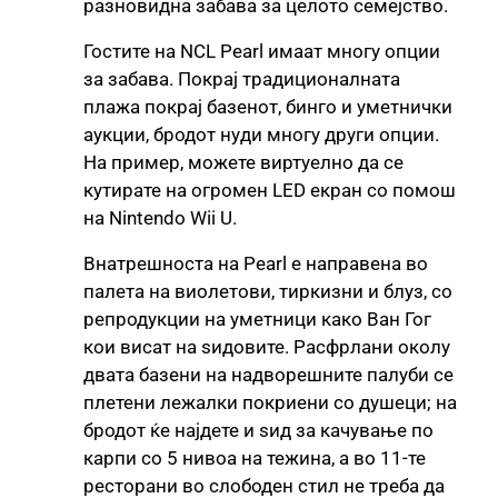
разновидна забава за целото семејство.
Гостите на NCL Pearl имаат многу опции
за забава. Покрај традиционалната
плажа покрај базенот, бинго и уметнички
аукции, бродот нуди многу други опции.
На пример, можете виртуелно да се
кутирате на огромен LED екран со помош
на Nintendo Wii U.
Внатрешноста на Pearl е направена во
палета на виолетови, тиркизни и блуз, со
репродукции на уметници како Ван Гог
кои висат на ѕидовите. Расфрлани околу
двата базени на надворешните палуби се
плетени лежалки покриени со душеци; на
бродот ќе најдете и ѕид за качување по
карпи со 5 нивоа на тежина, а во 11-те
ресторани во слободен стил не треба да