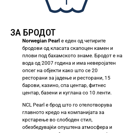
ЗА БРОДОТ
Norwegian Pearl
е еден од четирите
бродови од класата скапоцен камен и
плови под бахамското знаме. Бродот е на
вода од 2007 година и има неверојатен
опсег на објекти како што се 20
ресторани за јадење и ресторани, 15
барови, казино, спа центар, фитнес
центар, базени и куглана со 10 ленти.
NCL Pearl е брод што го отелотворува
главното кредо на компанијата за
крстарење во слободен стил,
обезбедувајќи опуштена атмосфера и