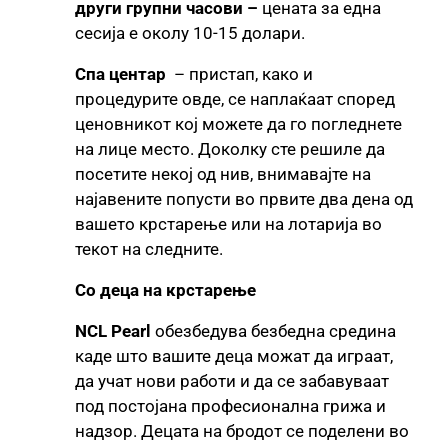
други групни часови –
цената за една
сесија е околу 10-15 долари.
Спа центар
– пристап, како и
процедурите овде, се наплаќаат според
ценовникот кој можете да го погледнете
на лице место. Доколку сте решиле да
посетите некој од нив, внимавајте на
најавените попусти во првите два дена од
вашето крстарење или на лотарија во
текот на следните.
Со деца на крстарење
NCL Pearl
обезбедува безбедна средина
каде што вашите деца можат да играат,
да учат нови работи и да се забавуваат
под постојана професионална грижа и
надзор. Децата на бродот се поделени во