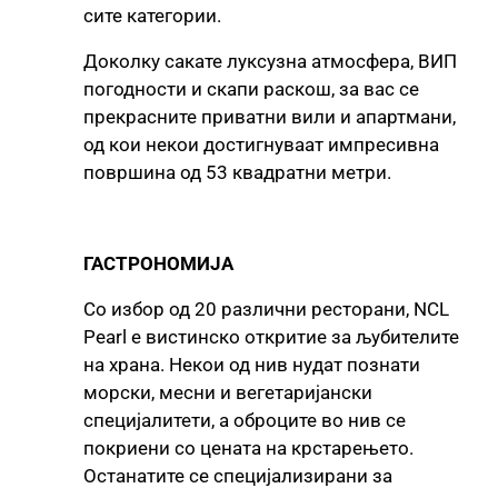
сите категории.
Доколку сакате луксузна атмосфера, ВИП
погодности и скапи раскош, за вас се
прекрасните приватни вили и апартмани,
од кои некои достигнуваат импресивна
површина од 53 квадратни метри.
ГАСТРОНОМИЈА
Со избор од 20 различни ресторани, NCL
Pearl е вистинско откритие за љубителите
на храна. Некои од нив нудат познати
морски, месни и вегетаријански
специјалитети, а оброците во нив се
покриени со цената на крстарењето.
Останатите се специјализирани за