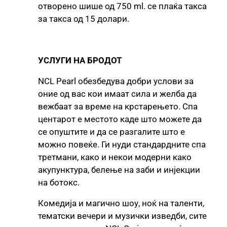
отворено шише од 750 ml. се плаќа такса
за такса од 15 долари.
УСЛУГИ НА БРОДОТ
NCL Pearl обезбедува добри услови за
оние од вас кои имаат сила и желба да
вежбаат за време на крстарењето. Спа
центарот е местото каде што можете да
се опуштите и да се разгалите што е
можно повеќе. Ги нуди стандардните спа
третмани, како и некои модерни како
акупунктура, белење на заби и инјекции
на ботокс.
Комедија и магично шоу, ноќ на таленти,
тематски вечери и музички изведби, сите