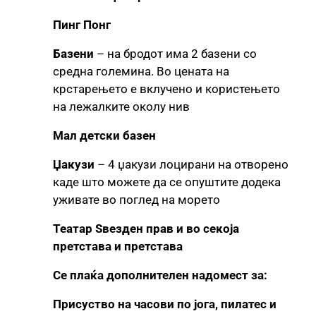
Пинг Понг
Базени
– на бродот има 2 базени со
средна големина. Во цената на
крстарењето е вклучено и користењето
на лежалките околу нив
Мал детски базен
Џакузи
– 4 џакузи лоцирани на отворено
каде што можете да се опуштите додека
уживате во поглед на морето
Театар Ѕвезден прав и во секоја
претстава и претстава
Се плаќа дополнителен надомест за:
Присуство на часови по јога, пилатес и