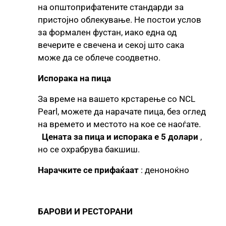
на општоприфатените стандарди за
пристојно облекување. Не постои услов
за формален фустан, иако една од
вечерите е свечена и секој што сака
може да се облече соодветно.
Испорака на пица
За време на вашето крстарење со NCL
Pearl, можете да нарачате пица, без оглед
на времето и местото на кое се наоѓате.
Цената за пица и испорака е 5 долари
,
но се охрабрува бакшиш.
Нарачките се прифаќаат
: деноноќно
БАРОВИ И РЕСТОРАНИ