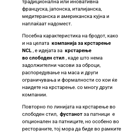
традиционална или иновативна
француска, јапонска, италијанска,
медитеранска и американска кујна и
наплаќаат надомест.
Посебна карактеристика на бродот, како
и на целата
компанија за крстарење
NCL
, е идејата за
крстарење
во слободен стил
, каде што нема
задолжителни часови за оброци,
распоредување на маса и други
ограничувања и формалности со кои ќе
наидете на крстарење. со многу други
компании.
Повторно по линијата на крстарење во
слободен стил,
фустанот
за патници е
опционален за патниците, но особено во
рестораните, тој мора да биде во рамките