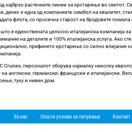
од најбрзо растечките линии за крстарење во светот. 
и, денес е една од компаниите симбол на квалитет, стил
дата флота, со просечна старост на бродовите помала 
а што е единствената целосно италијанска компанија за
нимание на деталите и 100% италијанска услуга. Ако ст
адиционално, префинето крстарење со силно влијание на
омпанија.
 Cruises, персоналот зборува најмалку неколку европс
 на англиски, германски, француски и италијански. Вел
рење, туку и нивен дом.
За нас
Општи услови за патување
Контакт