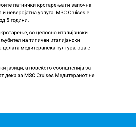
Своите патнички крстарења ги започна
 и неверојатна услуга. MSC Cruises е
од 5 години.
 крстарење, со целосно италијански
е љубител на типичен италијански
 целата медитеранска култура, ова е
ки јазици, а повеќето соопштенија за
ат дека за MSC Cruises Медитеранот не