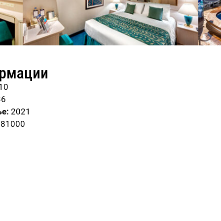
ормации
10
36
е:
2021
181000