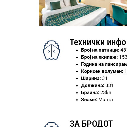
Технички инф
Број
на патници:
48
Број на екипаж:
15
Година на лансирањ
Корисен волумен:
Ширина:
31
Должина:
331
Брзина:
23kn
Знаме:
Малта
ЗА БРОДОТ