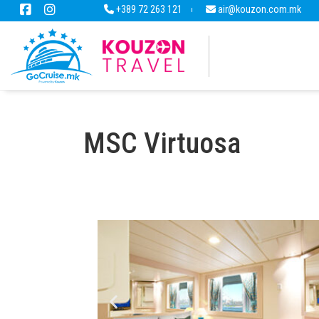
+389 72 263 121
air@kouzon.com.mk
MSC Virtuosa