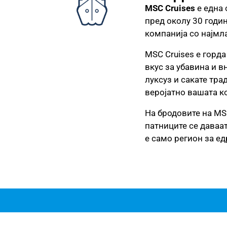
MSC Cruises
е една 
пред околу 30 годин
компанија со најмла
MSC Cruises е горд
вкус за убавина и в
луксуз и сакате тр
веројатно вашата к
На бродовите на MSC
патниците се даваат
е само регион за ед