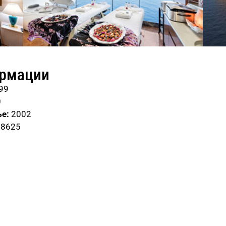
ормации
99
0
е:
2002
58625