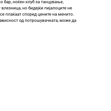
о бар, ноќен клуб за танцување,
 влезница, но бидејќи пијалоците не
 се плаќаат според цените на менито.
о зависност од потрошувачката, може да