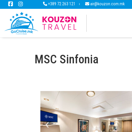
+389 72 263 121
air@kouzon.com.mk
MSC Sinfonia