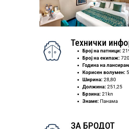
Технички инф
Број
на патници:
21
Број на екипаж:
72
Година на лансирањ
Корисен волумен:
Ширина:
28,80
Должина:
251,25
Брзина:
21kn
Знаме:
Панама
ЗА БРОДОТ