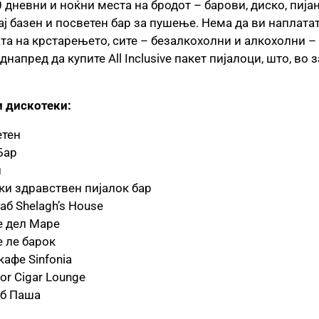
 дневни и ноќни места на бродот – барови, диско, пијан
ј базен и посветен бар за пушење. Нема да ви наплатат
та на крстарењето, сите – безалкохолни и алкохолни –
днапред да купите All Inclusive пакет пијалоци, што, в
и дискотеки:
етен
Бар
и
и здравствен пијалок бар
аб Shelagh’s House
е дел Маре
 ле барок
кафе Sinfonia
r Cigar Lounge
уб Паша