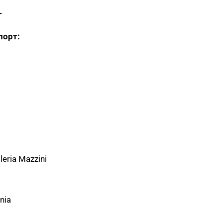
Т
порт:
eria Mazzini
nia