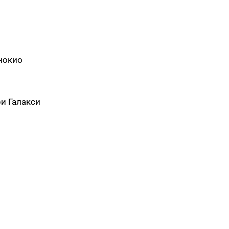
нокио
ри Галакси