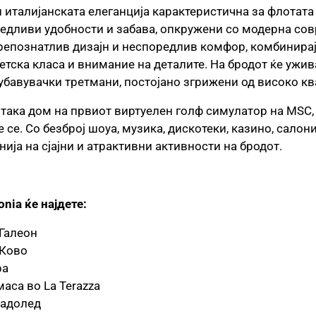
и италијанската елеганција карактеристична за флотата
едливи удобности и забава, опкружени со модерна сов
репознатлив дизајн и неспоредлив комфор, комбинирај
ветска класа и внимание на деталите. На бродот ќе ужива
убавувачки третмани, постојано згрижени од високо к
 така дом на првиот виртуелен голф симулатор на MSC,
е се. Со безброј шоуа, музика, дискотеки, казино, салон
нија на сјајни и атрактивни активности на бродот.
nia ќе најдете:
Галеон
 Ково
ра
аса во La Terazza
ладолед