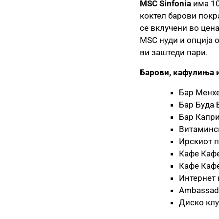
MSC Sinfonia
има 10
коктел барови покра
се вклучени во цена
MSC нуди и опција о
ви заштеди пари.
Барови, кафулиња 
Бар Менх
Бар Буда 
Бар Капр
Витаминск
Ирскиот п
Кафе Каф
Кафе Кафе
Интернет 
Ambassado
Диско кл