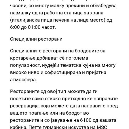
часови, со многу малку прекини и обезбедува
најмалку една работна станица за храна
(италијанска пица печена на лице место) од
6:00 до 01:00 часот.
Специјални ресторани
Специјалните ресторани на бродовите за
крстарење добиваат сè поголема
популарност, нудејќи тематска кујна на многу
високо ниво и софистицирана и пријатна
атмосфера.
Рестораните од овој тип можете да ги
посетите само откако претходно ќе направите
резервација, која можете да ја направите пред
вашето поаѓање или на бродот во
рестораните и со јавување на 6100 од вашата
кабина. Петте гурмански искуства на MSC