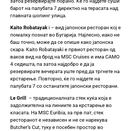
затоа резервирајте порано. Ќе го најдете суши
барот на палубата 7 директно на терасата над
главната шопинг улица.
Kaito Robatayak
i – вид јапонски ресторан кој е
помалку познат во Бугарија. Најлесно, иако не
баш точно, може да се опише како јапонска
скара. Kaito Robatayaki е првиот ресторан од
ваков вид на брод на MSC Cruises и има САМО
4 седишта, па затоа најдобро е да ја
резервирате вечерата уште пред да тргнете на
крстарење. Повторно, ќе го најдете на
палубата 7 со останатите јапонски ресторани.
Le Grill
– традиционалната стек куќа која е
задолжителна на линиите за крстарење во
класата. На MSC Euribia, за прв пат, стек
ресторанот е независен и не се нарекува
Butcher’s Cut, туку е посебен простор во