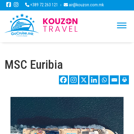
+389 72 263 121
air@kouzon.com.mk
MSC Euribia