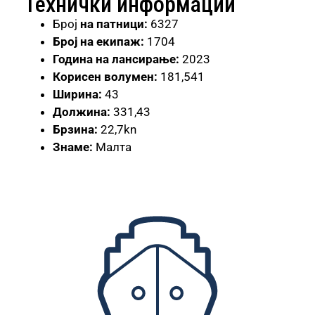
Технички информации
Број
на патници:
6327
Број на екипаж:
1704
Година на лансирање:
2023
Корисен волумен:
181,541
Ширина:
43
Должина:
331,43
Брзина:
22,7kn
Знаме:
Малта