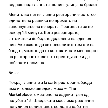
веднаш над главната шопинг улица на бродот.
Менито во петте главни ресторани е исто, со
единствена разлика во времето на
започнување на вечерата. Поаѓањата се во
рок од 15 минути. Кога резервирате,
автоматски ќе бидете доделени на еден од
нив. Ако сакате да се преселите штом сте на
бродот, можете да го контактирате менаџерот
на ресторанот каде што престојувате и да
побарате промена.
Бифе
Покрај главните a la carte ресторани, бродот
има и големо шведска маса –
The
Marketplace
, сместено на задниот дел од
палубата 15. Шведската маса има различни
понуди од целиот свет, со долги работни