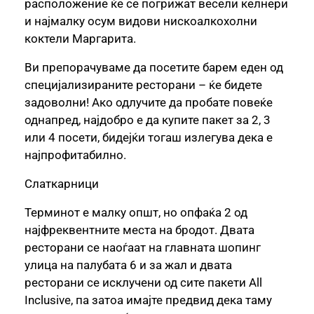
расположение ќе се погрижат весели келнери
и најмалку осум видови нискоалкохолни
коктели Маргарита.
Ви препорачуваме да посетите барем еден од
специјализираните ресторани – ќе бидете
задоволни! Ако одлучите да пробате повеќе
однапред, најдобро е да купите пакет за 2, 3
или 4 посети, бидејќи тогаш излегува дека е
најпрофитабилно.
Слаткарници
Терминот е малку општ, но опфаќа 2 од
најфреквентните места на бродот. Двата
ресторани се наоѓаат на главната шопинг
улица на палубата 6 и за жал и двата
ресторани се исклучени од сите пакети All
Inclusive, па затоа имајте предвид дека таму