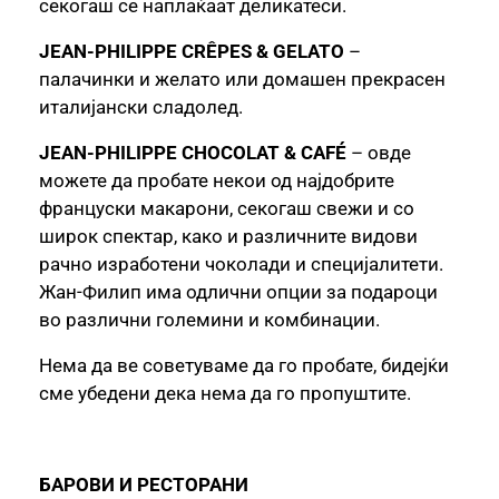
секогаш се наплаќаат деликатеси.
JEAN-PHILIPPE CRÊPES & GELATO
–
палачинки и желато или домашен прекрасен
италијански сладолед.
JEAN-PHILIPPE CHOCOLAT & CAFÉ
– овде
можете да пробате некои од најдобрите
француски макарони, секогаш свежи и со
широк спектар, како и различните видови
рачно изработени чоколади и специјалитети.
Жан-Филип има одлични опции за подароци
во различни големини и комбинации.
Нема да ве советуваме да го пробате, бидејќи
сме убедени дека нема да го пропуштите.
БАРОВИ И РЕСТОРАНИ