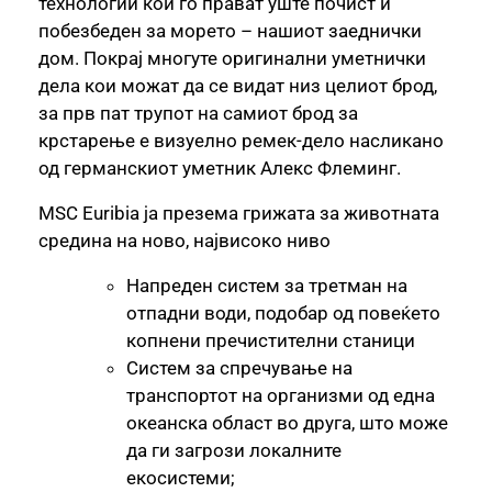
технологии кои го прават уште почист и
побезбеден за морето – нашиот заеднички
дом. Покрај многуте оригинални уметнички
дела кои можат да се видат низ целиот брод,
за прв пат трупот на самиот брод за
крстарење е визуелно ремек-дело насликано
од германскиот уметник Алекс Флеминг.
MSC Euribia ја презема грижата за животната
средина на ново, највисоко ниво
Напреден систем за третман на
отпадни води, подобар од повеќето
копнени пречистителни станици
Систем за спречување на
транспортот на организми од една
океанска област во друга, што може
да ги загрози локалните
екосистеми;