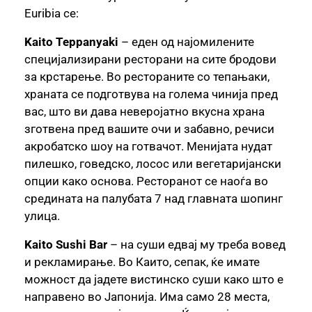
Euribia се:
Kaito Teppanyaki
– еден од најомилените
специјализирани ресторани на сите бродови
за крстарење. Во рестораните со тепањаки,
храната се подготвува на голема чинија пред
вас, што ви дава неверојатно вкусна храна
зготвена пред вашите очи и забавно, речиси
акробатско шоу на готвачот. Менијата нудат
пилешко, говедско, лосос или вегетаријански
опции како основа. Ресторанот се наоѓа во
средината на палубата 7 над главната шопинг
улица.
Kaito Sushi Bar
– на суши едвај му треба вовед
и рекламирање. Во Каито, сепак, ќе имате
можност да јадете вистинско суши како што е
направено во Јапонија. Има само 28 места,