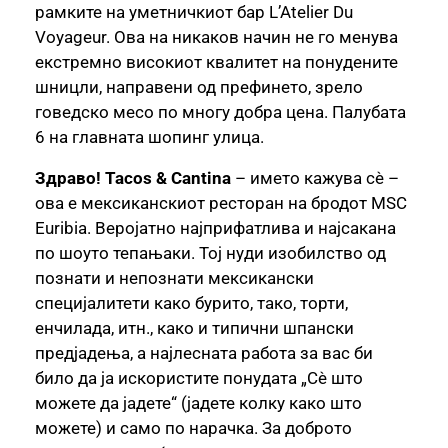
рамките на уметничкиот бар L’Atelier Du
Voyageur. Ова на никаков начин не го менува
екстремно високиот квалитет на понудените
шницли, направени од префинето, зрело
говедско месо по многу добра цена. Палубата
6 на главната шопинг улица.
Здраво! Tacos & Cantina
– името кажува сè –
ова е мексиканскиот ресторан на бродот MSC
Euribia. Веројатно најприфатлива и најсакана
по шоуто тепањаки. Тој нуди изобилство од
познати и непознати мексикански
специјалитети како бурито, тако, торти,
енчилада, итн., како и типични шпански
предјадења, а најлесната работа за вас би
било да ја искористите понудата „Сè што
можете да јадете“ (јадете колку како што
можете) и само по нарачка. За доброто