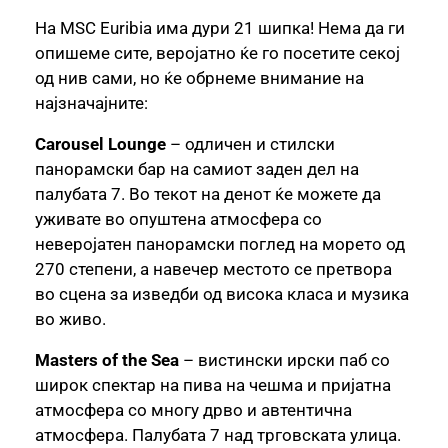
На MSC Euribia има дури 21 шипка! Нема да ги
опишеме сите, веројатно ќе го посетите секој
од нив сами, но ќе обрнеме внимание на
најзначајните:
Carousel Lounge
– одличен и стилски
панорамски бар на самиот заден дел на
палубата 7. Во текот на денот ќе можете да
уживате во опуштена атмосфера со
неверојатен панорамски поглед на морето од
270 степени, а навечер местото се претвора
во сцена за изведби од висока класа и музика
во живо.
Masters of the Sea
– вистински ирски паб со
широк спектар на пива на чешма и пријатна
атмосфера со многу дрво и автентична
атмосфера. Палубата 7 над трговската улица.