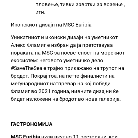
пловење, тивки завртки за возење ,
итн.
Иконскиот дизајн на MSC Euribia
Уникатниот и иконски дизајн на уметникот
Алекс Фламиг е избран да ја претставува
пораката на MSC за посветеност на морскиот
екосистем: неговото уметничко дело
#SaveTheSea е трајно прикажано на трупот на
бродот. Покрај тоа, на петте финалисти на
меѓународниот натпревар на кој победи
Фламиг во 2021 година, нивните дизајни ќе
бидат изложени на бродот во нова галерија.
ГАСТРОНОМИЈА
MSC Euribia
нуди вкупно 11 ресторани, кои