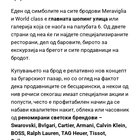
Еден од симболите на сите бродови Meraviglia
и World class е
главната шопинг улица
или
галерија која се наоѓа на палубата 6. Од двете
страни од неа ќе ги најдете специјализираните
ресторани, дел од баровите, бирото за
екскурзија на брегот и сите продавници на
бродот.
Купувањето на брод е релативно нов концепт
за бугарскиот пазар, но со оглед на фактот
дека продавниците се бесцарински, а некои од
нив речиси секогаш имаат специјални акции и
попусти, често е профитабилен начин да се
набави квалитетен накит, облека или часовник
од
реномирани светски брендови –
Swarovski, Bvlgari, Cartier, Armani, Calvin Klein,
BOSS, Ralph Lauren, TAG Heuer, Tissot,