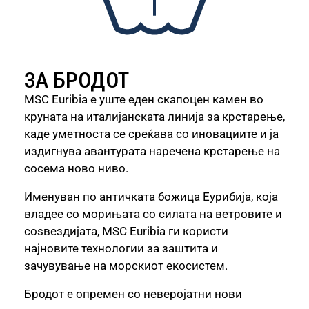
ЗА БРОДОТ
MSC Euribia е уште еден скапоцен камен во
круната на италијанската линија за крстарење,
каде уметноста се среќава со иновациите и ја
издигнува авантурата наречена крстарење на
сосема ново ниво.
Именуван по античката божица Еурибија, која
владее со морињата со силата на ветровите и
соѕвездијата, MSC Euribia ги користи
најновите технологии за заштита и
зачувување на морскиот екосистем.
Бродот е опремен со неверојатни нови