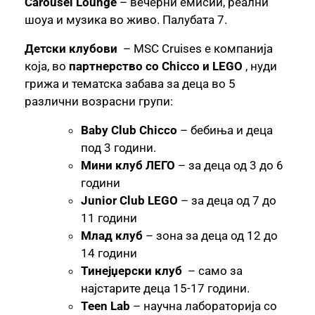
Carousel Lounge
– вечерни емисии, реални
шоуа и музика во живо. Палубата 7.
Детски клубови
– MSC Cruises е компанија
која, во
партнерство со Chicco и LEGO
, нуди
грижа и тематска забава за деца во 5
различни возрасни групи:
Baby Club Chicco
– бебиња и деца
под 3 години.
Мини клуб ЛЕГО
– за деца од 3 до 6
години
Junior Club LEGO
– за деца од 7 до
11 години
Млад клуб
– зона за деца од 12 до
14 години
Тинејџерски клуб
– само за
најстарите деца 15-17 години.
Teen Lab
– научна лабораторија со