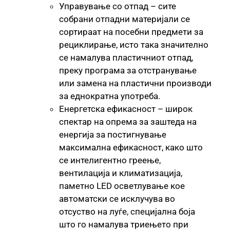
Управување со отпад – сите
собрани отпадни материјали се
сортираат на посебни предмети за
рециклирање, исто така значително
се намалува пластичниот отпад,
преку програма за отстранување
или замена на пластични производи
за еднократна употреба.
Енергетска ефикасност – широк
спектар на опрема за заштеда на
енергија за постигнување
максимална ефикасност, како што
се интелигентно греење,
вентилација и климатизација,
паметно LED осветлување кое
автоматски се исклучува во
отсуство на луѓе, специјална боја
што го намалува триењето при