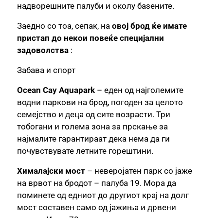
надворешните палуби и околу базените.
Заедно со тоа, сепак, на
овој брод ќе имате
пристап до некои повеќе специјални
задоволства
:
Забава и спорт
Ocean Cay Aquapark
– еден од најголемите
водни паркови на брод, погоден за целото
семејство и деца од сите возрасти. Три
тобогани и голема зона за прскање за
најмалите гарантираат дека нема да ги
почувствувате летните горештини.
Хималајски мост
– неверојатен парк со јаже
на врвот на бродот – палуба 19. Мора да
поминете од едниот до другиот крај на долг
мост составен само од јажиња и дрвени