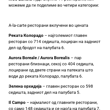
можеме да ги поделиме во четири категории:
A-la-carte ресторани вклучени во цената
Реката Колорадо
– најголемиот главен
ресторан со 714 седишта, лоциран на задниот
дел од бродот на палубата 6.
Aurora Boreale / Aurora Borealis
– пар
ресторани близнаци, секој со 404 седишта,
лоцирани од двете страни на патеката што
води до реката Колорадо, палубата 6.
Зелена орхидеја
– главен ресторан со 598
седишта, задниот дел на палубата 5.
Il Campo
– најмалиот од главните ресторани,
со само 148 седишта и се наоѓа на палубата 7,