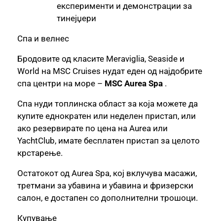
експерименти и демонстрации за
тинејџери
Спа и велнес
Бродовите од класите Meraviglia, Seaside и
World на MSC Cruises нудат еден од најдобрите
спа центри на море –
MSC Aurea Spa
.
Спа нуди топлинска област за која можете да
купите еднократен или неделен пристап, или
ако резервирате по цена на Aurea или
YachtClub, имате бесплатен пристап за целото
крстарење.
Остатокот од Aurea Spa, кој вклучува масажи,
третмани за убавина и убавина и фризерски
салон, е достапен со дополнителни трошоци.
Купување