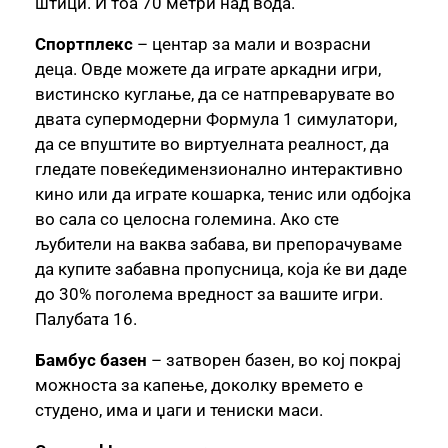
штици. И тоа 70 метри над вода.
Спортплекс
– центар за мали и возрасни
деца. Овде можете да играте аркадни игри,
вистинско куглање, да се натпреварувате во
двата супермодерни Формула 1 симулатори,
да се впуштите во виртуелната реалност, да
гледате повеќедимензионално интерактивно
кино или да играте кошарка, тенис или одбојка
во сала со целосна големина. Ако сте
љубители на ваква забава, ви препорачуваме
да купите забавна пропусница, која ќе ви даде
до 30% поголема вредност за вашите игри.
Палубата 16.
Бамбус базен
– затворен базен, во кој покрај
можноста за капење, доколку времето е
студено, има и џаги и тениски маси.