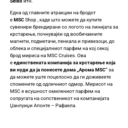
Seiko
итн.
Една од главните атракции на бродот
е
MSC
Shop , каде што можете да купите
сувенири брендирани со логото на линијата за
крстарење, почнувајќи од вообичаените
магнети, подметачи, пенкала и привезоци, до
облека и специјалниот парфем на кој секој
брод мириса на MSC Cruises. Ова
е
единствената компанија за крстарење која
ви нуди да ја понесете дома „Арома MSC“
за
да можете уште поцелосно да ги доживеете
спомените од одличниот одмор. Мирисот на
MSC е всушност омилениот парфем на
сопругата на сопственикот на компанијата
Џанлуиџи Апонте – Рафаела.