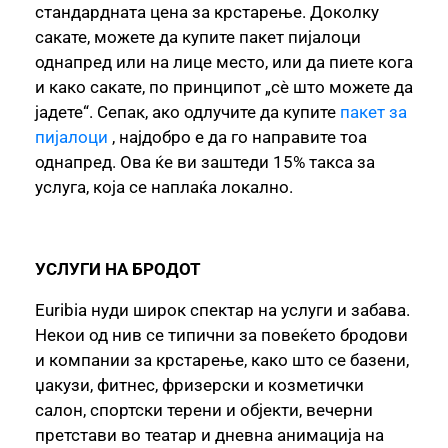
стандардната цена за крстарење. Доколку
сакате, можете да купите пакет пијалоци
однапред или на лице место, или да пиете кога
и како сакате, по принципот „сè што можете да
јадете“. Сепак, ако одлучите да купите
пакет за
пијалоци
, најдобро е да го направите тоа
однапред. Ова ќе ви заштеди 15% такса за
услуга, која се наплаќа локално.
УСЛУГИ НА БРОДОТ
Euribia нуди широк спектар на услуги и забава.
Некои од нив се типични за повеќето бродови
и компании за крстарење, како што се базени,
џакузи, фитнес, фризерски и козметички
салон, спортски терени и објекти, вечерни
претстави во театар и дневна анимација на