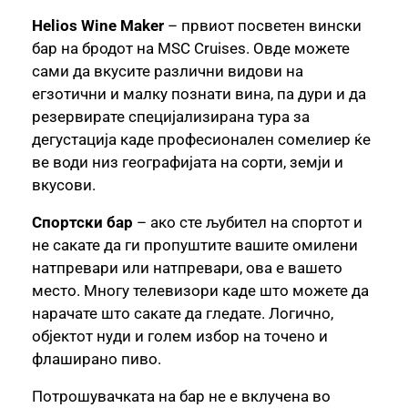
Helios Wine Maker
– првиот посветен вински
бар на бродот на MSC Cruises. Овде можете
сами да вкусите различни видови на
егзотични и малку познати вина, па дури и да
резервирате специјализирана тура за
дегустација каде професионален сомелиер ќе
ве води низ географијата на сорти, земји и
вкусови.
Спортски бар
– ако сте љубител на спортот и
не сакате да ги пропуштите вашите омилени
натпревари или натпревари, ова е вашето
место. Многу телевизори каде што можете да
нарачате што сакате да гледате. Логично,
објектот нуди и голем избор на точено и
флаширано пиво.
Потрошувачката на бар не е вклучена во