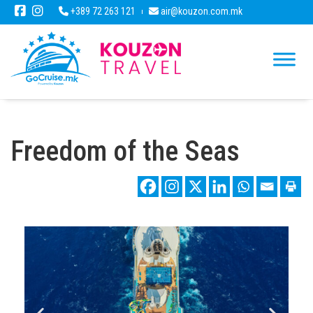
+389 72 263 121
air@kouzon.com.mk
Freedom of the Seas