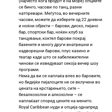
(најчесто кога бродот е на море) опциите
се бинго, часови по танц, разни
натпревари. Меѓутоа, во вечерните
часови, можете да изберете од 22 дневни
и ноќни објекти – барови, диско, пијано
бар, спортски бар, ноќен клуб за
танцување, коктел барови покрај
базените и многу други внатрешни и
надворешни барови, плус казино и
театар каде што се забележителни
чинови се изведуваат секоја вечер шоу
програми.
Нема да ви се наплаќа влез во баровите,
но бидејќи пијалоците не се вклучени во
цената на крстарењето, сите –
безалкохолни и алкохолни – се
наплаќаат според цените на менито.
Royal Caribbean нуди и опција однапред