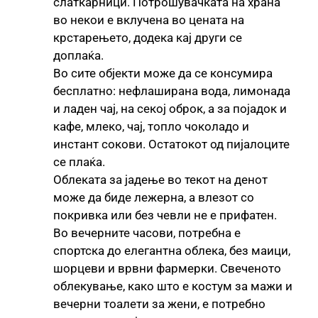
слаткарници. Потрошувачката на храна
во некои е вклучена во цената на
крстарењето, додека кај други се
доплаќа.
Во сите објекти може да се консумира
бесплатно: нефлаширана вода, лимонада
и ладен чај, на секој оброк, а за појадок и
кафе, млеко, чај, топло чоколадо и
инстант сокови. Остатокот од пијалоците
се плаќа.
Облеката за јадење во текот на денот
може да биде лежерна, а влезот со
покривка или без чевли не е прифатен.
Во вечерните часови, потребна е
спортска до елегантна облека, без маици,
шорцеви и врвни фармерки. Свеченото
облекување, како што е костум за мажи и
вечерни тоалети за жени, е потребно