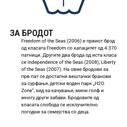
ЗА БРОДОТ
Freedom of the Seas (2006) е првиот брод
од класата Freedom со капацитет од 4.370
патници. Другите два брода од иста класа
се Independence of the Seas (2008), Liberty
of the Seas (2007). На овие бродови за
прв пат се достапни вештачки бранови
за сурфање, детски воден парк „H2O
Zone“, ѕид за качување, мини голф и
многу други забави. Бродовите од
класата слобода се исклучително
погодни за семејства со деца.