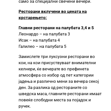
само за специјални свечени вечери.
Ресторани вклучени во цената на
крстарењето:
Главни ресторани на палубата 3,4 и 5
Леонардо – на палубата 3
Исак – на палубата 4
Галилео – на палубата 5
Замислете три луксузни ресторани во
кои, на кои присуствуваат внимателни
келнери, ќе вечерате во префинета
атмосфера со избор од пет категории
јадења и различно мени за вечера секој
ден. За разлика од рестораните со
шведска маса, главните ресторани имаат
повеќе слободни места за појадок и
ручек.