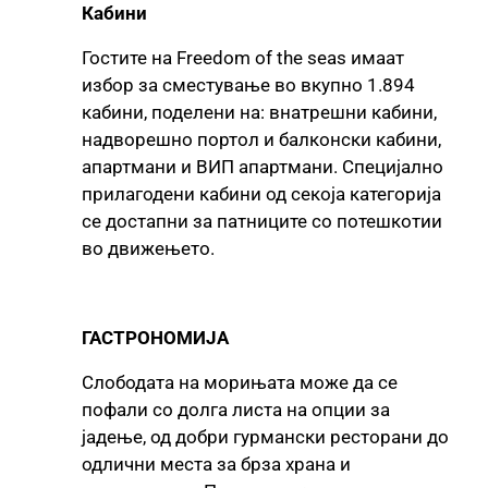
Кабини
Гостите на Freedom of the seas имаат
избор за сместување во вкупно 1.894
кабини, поделени на: внатрешни кабини,
надворешно портол и балконски кабини,
апартмани и ВИП апартмани. Специјално
прилагодени кабини од секоја категорија
се достапни за патниците со потешкотии
во движењето.
ГАСТРОНОМИЈА
Слободата на морињата може да се
пофали со долга листа на опции за
јадење, од добри гурмански ресторани до
одлични места за брза храна и