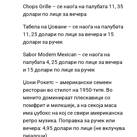
Chops Grille – се наоѓа на палубата 11, 35
долари по лице за вечера
Табела на Џовани – се наоѓа на палубата
11, 25 долари по лице за вечера и 15
долари за ручек
Sabor Modern Mexican – се наоѓа на
палубата 4, 25 долари по лице за вечера
и 15 долари по лице за ручек
Џони Рокетс – американски семеен
ресторан во стилот на 1950-тите. Во
менито доминираат плескавици со
помфрит и милкшејк, а на секоја маса
има џубокс на кој се свири американска
ретро музика. Поправка за ручек или
вечера: 4,95 долари по лице (не вклучува
пијалоци).