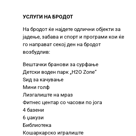
УСЛУГИ НА БРОДОТ
На бродот ќе најдете одлични објекти за
јадење, забава и спорт и програми кои ќе
го направат секој ден на бродот
возбудлив:
Вештачки бранови за сурфање
Детски воден парк „H2O Zone“
Ѕид за качување
Мини голф
Лизгалиште на мраз
Фитнес центар со часови по јога
4 базени
6 џакузи
Библиотека
Кошаркарско игралиште