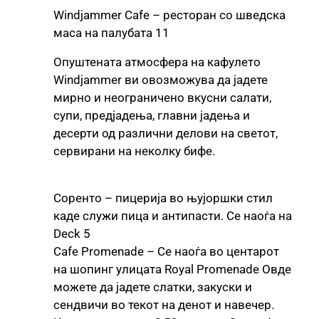
Windjammer Cafe – ресторан со шведска
маса на палубата 11
Опуштената атмосфера на кафулето
Windjammer ви овозможува да јадете
мирно и неограничено вкусни салати,
супи, предјадења, главни јадења и
десерти од различни делови на светот,
сервирани на неколку бифе.
Соренто – пицерија во њујоршки стил
каде служи пица и антипасти. Се наоѓа на
Deck 5
Cafe Promenade – Се наоѓа во центарот
на шопинг улицата Royal Promenade Овде
можете да јадете слатки, закуски и
сендвичи во текот на денот и навечер.