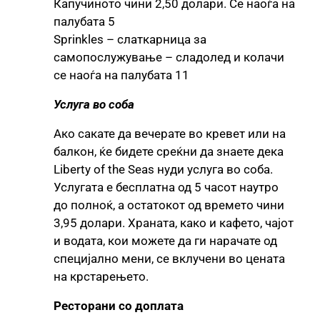
Капучиното чини 2,50 долари. Се наоѓа на
палубата 5
Sprinkles – слаткарница за
самопослужување – сладолед и колачи
се наоѓа на палубата 11
Услуга во соба
Ако сакате да вечерате во кревет или на
балкон, ќе бидете среќни да знаете дека
Liberty of the Seas нуди услуга во соба.
Услугата е бесплатна од 5 часот наутро
до полноќ, а остатокот од времето чини
3,95 долари. Храната, како и кафето, чајот
и водата, кои можете да ги нарачате од
специјално мени, се вклучени во цената
на крстарењето.
Ресторани со доплата