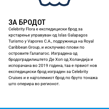
ЗА БРОДОТ
Celebrity Flora е експедициски брод за
крстарење управуван од Islas Galapagos
Turismo y Vapores C.A., подружница на Royal
Caribbean Group, и исклучиво плови по
островите Галапагос. Изградена од
бродоградилиштето Де Хоп од Холандија и
испорачана во 2019 година, таа е првиот нов
експедициски брод изграден за Celebrity
Cruises и е најголемиот брод по бруто тонажа
што оперира во регионот.