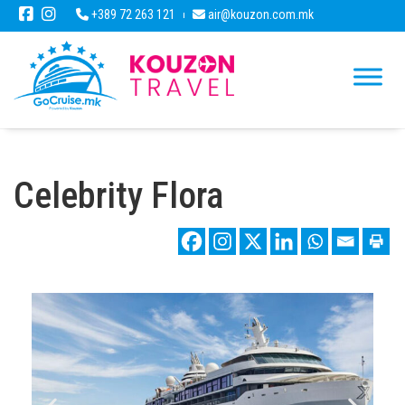
+389 72 263 121
air@kouzon.com.mk
Celebrity Flora