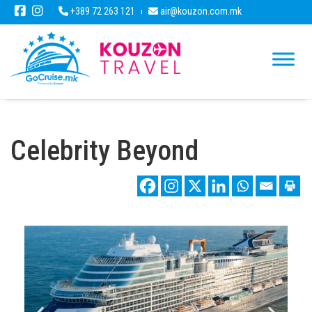
+389 72 263 121
air@kouzon.com.mk
Celebrity Beyond