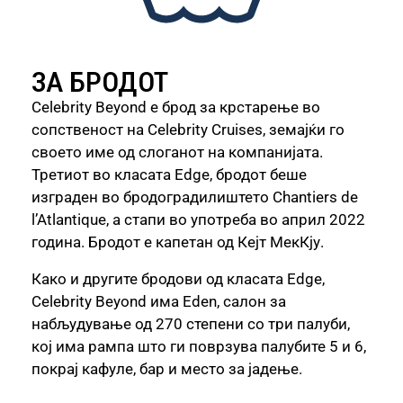
ЗА БРОДОТ
Celebrity Beyond е брод за крстарење во
сопственост на Celebrity Cruises, земајќи го
своето име од слоганот на компанијата.
Третиот во класата Edge, бродот беше
изграден во бродоградилиштето Chantiers de
l’Atlantique, а стапи во употреба во април 2022
година. Бродот е капетан од Кејт МекКју.
Како и другите бродови од класата Edge,
Celebrity Beyond има Eden, салон за
набљудување од 270 степени со три палуби,
кој има рампа што ги поврзува палубите 5 и 6,
покрај кафуле, бар и место за јадење.