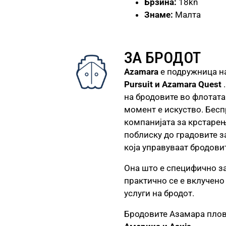
Брзина:
18kn
Знаме:
Малта
ЗА БРОДОТ
Azamara
е подружница на 
Pursuit и Azamara Quest
.
на бродовите во флотата
момент е искуство. Беспр
компанијата за крстаре
поблиску до градовите з
која управуваат бродови
Она што е специфично з
практично се е вклучено
услуги на бродот.
Бродовите Азамара плова