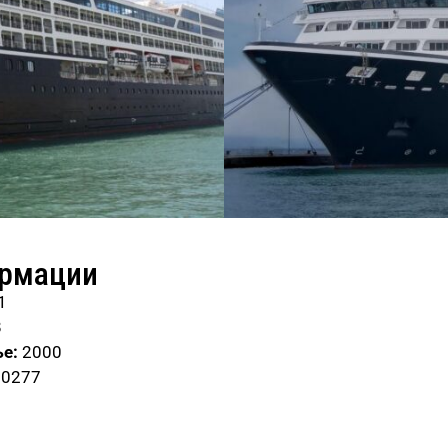
ормации
1
8
е:
2000
30277