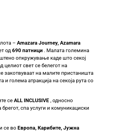
флота –
Amazara Journey, Azamara
ет од
690 патници
. Малата големина
уштено опкружување каде што секој
д целиот свет се белегот на
се закотвуваат на малите пристаништа
 и голема атракција на секоја рута со
ите се
ALL INCLUSIVE
, односно
 брегот, спа услуги и комуникациски
и се во
Европа, Карибите, Јужна