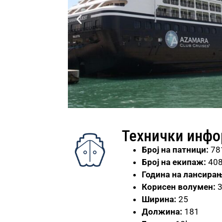
Технички инф
Број на патници:
78
Број на екипаж:
40
Година на лансирањ
Корисен волумен:
Ширина:
25
Должина:
181