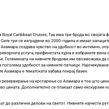
Royal Caribbean Cruises, Таа има три брода во својата 
 Сите три се изградени во 2000 година и имаат капацит
 Азамара создава чувство на удобност во интимно, оп
екорната услуга, префинетата кујна и избраните вина о
ње. Големината на нивните бродови им овозможува да 
а поголема удобност за нивните патници. Најочекуваната
те Азамара е тематската забава покрај базен.
а резервирање на крстарење со Азамара е тоа што цен
 во цената. Дополнително се плаќаат само екскурзии на
т до различни делови на светот. Нивните најчести рут