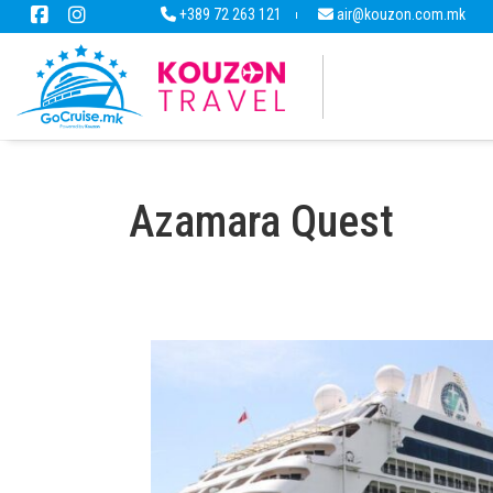
+389 72 263 121
air@kouzon.com.mk
Azamara Quest