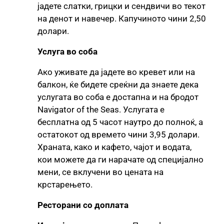
јадете слатки, грицки и сендвичи во текот
на денот и навечер. Капучиното чини 2,50
долари.
Услуга во соба
Ако уживате да јадете во кревет или на
балкон, ќе бидете среќни да знаете дека
услугата во соба е достапна и на бродот
Navigator of the Seas. Услугата е
бесплатна од 5 часот наутро до полноќ, а
остатокот од времето чини 3,95 долари.
Храната, како и кафето, чајот и водата,
кои можете да ги нарачате од специјално
мени, се вклучени во цената на
крстарењето.
Ресторани со доплата