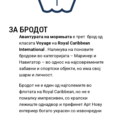
ЗА БРОДОТ
Авантурата на морињата
е трет брод од
класата
Voyage
на
Royal Caribbean
International
. Наликува на поновите
бродови во категоријата – Маринер и
Навигатор – во однос на најсовремените
забавни и спортски објекти, но има свој
шарм и личност.
Бродот не е еден од најголемите во
флотата на Royal Caribbean, но не е
помалку импресивен, со кралски
лежиште однадвор и префинет Арт Нову
ентериер богато украсен со извонредни