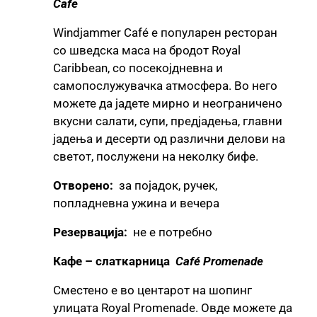
Cafe
Windjammer Café е популарен ресторан
со шведска маса на бродот Royal
Caribbean, со посекојдневна и
самопослужувачка атмосфера. Во него
можете да јадете мирно и неограничено
вкусни салати, супи, предјадења, главни
јадења и десерти од различни делови на
светот, послужени на неколку бифе.
Отворено:
за појадок, ручек,
попладневна ужина и вечера
Резервација:
не е потребно
Кафе – слаткарница
Café Promenade
Сместено е во центарот на шопинг
улицата Royal Promenade. Овде можете да