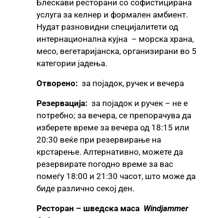
Блескави ресторани со софистицирана
услуга за келнер и формален амбиент.
Нудат разновидни специјалитети од
интернационална кујна – морска храна,
месо, вегетаријанска, организирани во 5
категории јадења.
Отворено:
за појадок, ручек и вечера
Резервација:
за појадок и ручек – не е
потребно; за вечера, се препорачува да
изберете време за вечера од 18:15 или
20:30 веќе при резервирање на
крстарење. Алтернативно, можете да
резервирате погодно време за вас
помеѓу 18:00 и 21:30 часот, што може да
биде различно секој ден.
Ресторан – шведска маса
Windjammer