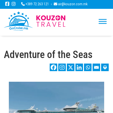
+389 72 263 121
air@kouzon.com.mk
Adventure of the Seas