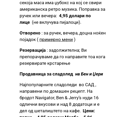
секоја маса има џубокс на кој се свири
американска ретро музика. Поправка за
ручек или вечера:
4,95 долари по
лице
(не вклучува пијалоци).
Отворено
: за ручек, вечера, доцна ноќен
појадок (
примерно мени
)
Резервација
: задолжителна; Ви
препорачуваме да го направите тоа кога
резервирате крстарење
Продавница за сладолед
на Бен и Џери
Најпопуларните сладоледи во САД ,
направени по домашен рецепт. На
бродот Navigator, Ben & Jerry’s нуди 16
одлични вкусови и над 8 додатоци и е
дел од шеталиштето на кафе.
Цени: