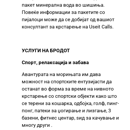
пакет минерална вода во шишиња.
Повеќе информации за пакетите со
пијалоци може да се добијат од вашиот
консултант за крстарење на Useit Calls.
УСЛУГИ НА БРОДОТ
Спорт, релаксација и забава
Авантурата на морињата им дава
можност на спортските ентузијасти да
останат во форма за време на нивното
крстарење со спортски објекти како што
се терени за кошарка, одбојка, голф, пинг-
понг, патеки за џогирање и лизгање, 3
базени, фитнес центар, ѕид за качување и
многу други .