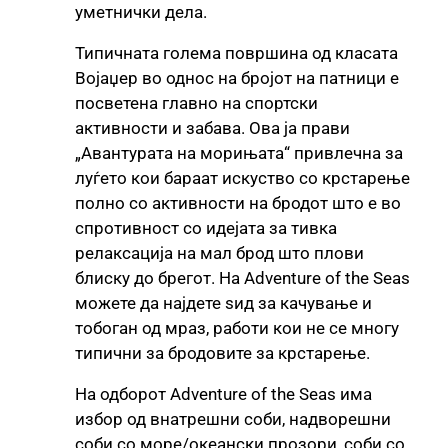
уметнички дела.
Типичната голема површина од класата
Војаџер во однос на бројот на патници е
посветена главно на спортски
активности и забава. Ова ја прави
„Авантурата на морињата“ привлечна за
луѓето кои бараат искуство со крстарење
полно со активности на бродот што е во
спротивност со идејата за тивка
релаксација на мал брод што плови
блиску до брегот. На Adventure of the Seas
можете да најдете ѕид за качување и
тобоган од мраз, работи кои не се многу
типични за бродовите за крстарење.
На одборот Adventure of the Seas има
избор од внатрешни соби, надворешни
соби со море/океански прозори, соби со