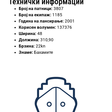
Технички информации
Број
на патници:
3807
Број на екипаж:
1185
Година на лансирање:
2001
Корисен волумен:
137376
Ширина:
48
Должина:
310,90
Брзина:
22kn
Знаме:
Бахамите