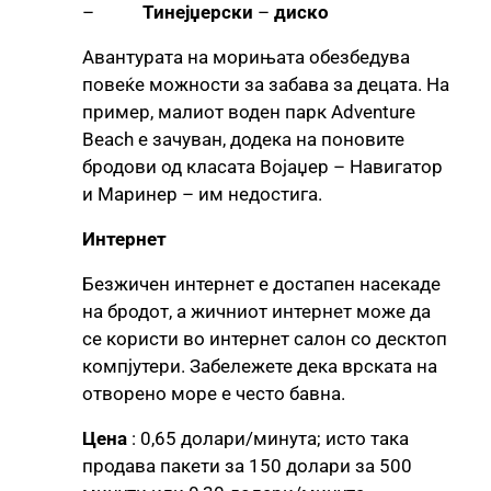
–
Тинејџерски
–
диско
Авантурата на морињата обезбедува
повеќе можности за забава за децата. На
пример, малиот воден парк Adventure
Beach е зачуван, додека на поновите
бродови од класата Војаџер – Навигатор
и Маринер – им недостига.
Интернет
Безжичен интернет е достапен насекаде
на бродот, а жичниот интернет може да
се користи во интернет салон со десктоп
компјутери. Забележете дека врската на
отворено море е често бавна.
Цена
: 0,65 долари/минута; исто така
продава пакети за 150 долари за 500