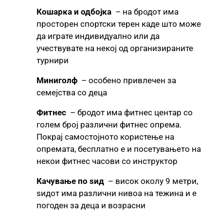
Кошарка и одбојка
– на бродот има
просторен спортски терен каде што може
да играте индивидуално или да
учествувате на некој од организираните
турнири
Миниголф
– особено привлечен за
семејства со деца
Фитнес
– бродот има фитнес центар со
голем број различни фитнес опрема.
Покрај самостојното користење на
опремата, бесплатно е и посетувањето на
некои фитнес часови со инструктор
Качување по ѕид
– висок околу 9 метри,
ѕидот има различни нивоа на тежина и е
погоден за деца и возрасни