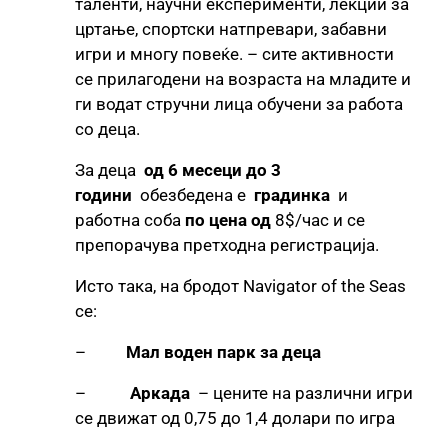
таленти, научни експерименти, лекции за
цртање, спортски натпревари, забавни
игри и многу повеќе. – сите активности
се прилагодени на возраста на младите и
ги водат стручни лица обучени за работа
со деца.
За деца
од 6 месеци до 3
години
обезбедена е
градинка
и
работна соба
по цена од
8$/час и се
препорачува претходна регистрација.
Исто така, на бродот Navigator of the Seas
се:
–
Мал воден парк за деца
–
Аркада
– цените на различни игри
се движат од 0,75 до 1,4 долари по игра