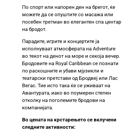
По спорт или напорен ден на брегот, ќе
можете да се опуштите со масажа или
посебен третман во елегантен спа центар
на бродот.
Парадите, игрите и концертите ја
исполнуваат атмосферата на Adventure
во текот на денот на море и секоја вечер.
Бродовите на Royal Caribbean се познати
по раскошните и убави мјузикли и
театарски претстави од Бродвеј или Лас
Вегас. Тие исто така ќе се уживаат на
Авантурата, иако во поумерен степен
отколку на поголемите бродови на
компанијата.
Во цената на крстарењето се вклучени
следните активности: