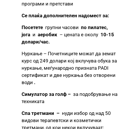
програми и претстави
Се плаќа дополнителен надомест за:
Посетете
групни часови
по пилатес,
јога
и
аеробик
– цената е околу
10-15
долари/час.
Нуркање – Почетниците можат да земат
курс од 249 долари кој вклучува обука за
нуркање, меѓународно призната PADI
сертификат и две нуркања без отворени
води
.
Симулатор за голф –
за подобрување на
техниката
Спа третмани
–
нуди избор од над 50
видови терапевтски и козметички
третмани, од кои некои вклучуваат: