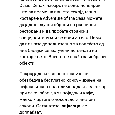
Oasis. Сепак, изборот е доволно широк
што за време на вашето секојдневно
крстарење Adventure of the Seas можете
да јадете вкусни оброци во различни
ресторани и да пробате странски
специјалитети кои се нови за вас. Нема
да плаќате дополнително за повеќето од
нив бидејќи се вклучени во цената на
крстарењето. Влезот се плаќа за избрани
објекти.
Покрај јадење, во рестораните се
обезбедува бесплатно консумирање на
нефлаширана вода, лимонада и леден чај
при секој оброк, а за појадок и кафе,
млеко, чај, топло чоколадо и инстант
сокови. Останатите
пијалоци
се
доплаќаат.