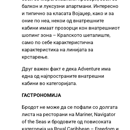
балкон и луксузни апартмани. Интересно
и типично за класата Војаџер, како и за
оние по неа, некои од внатрешните
кабини имаат прозорци кон внатрешниот
шопинг зона – Кралското шеталиште,
само по себе карактеристична
карактеристика на линијата за
крстарење.
Друг важен факт е дека Adventure има
една од најпространите внатрешни
кабини во категоријата.
ГАСТРОНОМИЈА
Бродот не може да се пофали со долгата
листа на ресторани на Mariner, Navigator
of the Seas и бродовите од повисоката
категорија на Royal Caribbean – Freedom и