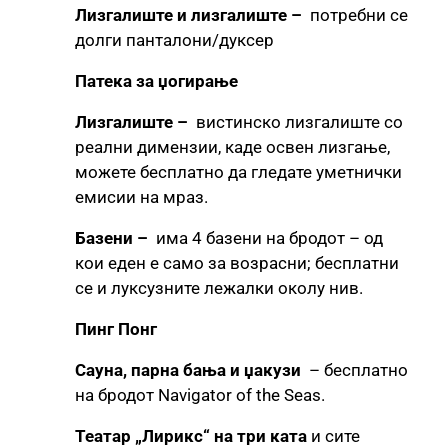
Лизгалиште и лизгалиште –
потребни се
долги панталони/дуксер
Патека за џогирање
Лизгалиште –
вистинско лизгалиште со
реални димензии, каде освен лизгање,
можете бесплатно да гледате уметнички
емисии на мраз.
Базени –
има 4 базени на бродот – од
кои еден е само за возрасни; бесплатни
се и луксузните лежалки околу нив.
Пинг Понг
Сауна, парна бања и џакузи
– бесплатно
на бродот Navigator of the Seas.
Театар „Лирикс“ на три ката
и сите