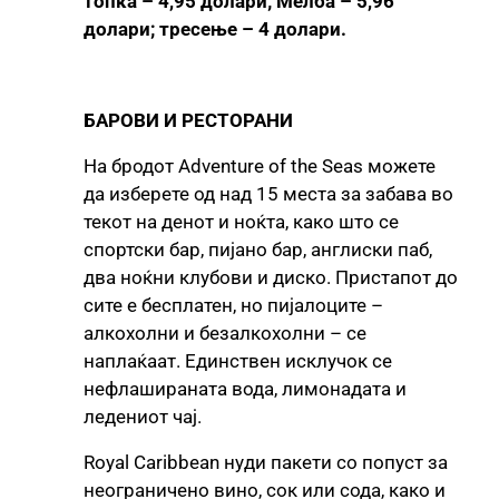
топка – 4,95 долари; Мелба – 5,96
долари; тресење – 4 долари.
БАРОВИ И РЕСТОРАНИ
На бродот Adventure of the Seas можете
да изберете од над 15 места за забава во
текот на денот и ноќта, како што се
спортски бар, пијано бар, англиски паб,
два ноќни клубови и диско. Пристапот до
сите е бесплатен, но пијалоците –
алкохолни и безалкохолни – се
наплаќаат. Единствен исклучок се
нефлашираната вода, лимонадата и
ледениот чај.
Royal Caribbean нуди пакети со попуст за
неограничено вино, сок или сода, како и