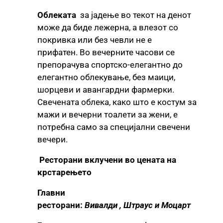
Облеката
за јадење во текот на денот
може да биде лежерна, а влезот со
покривка или без чевли не е
прифатен. Во вечерните часови се
препорачува спортско-елегантно до
елегантно облекување, без маици,
шорцеви и авангардни фармерки.
Свечената облека, како што е костум за
мажи и вечерни тоалети за жени, е
потребна само за специјални свечени
вечери.
Ресторани вклучени во цената на
крстарењето
Главни
ресторани:
Вивалди , Штраус и Моцарт