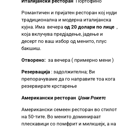
Италијански ресторан
Портофино
Романтичен и пријатен ресторан кој нуди
традиционална и модерна италијанска
кујна. Има вечера
од 20 долари по лице
,
која вклучува предјадење, јадење и
десерт по ваш избор од менито, плус
бакшиш.
Отворено:
за вечера ( примерно мени )
Резервација
: задолжителна; Ви
препорачуваме да го направите тоа кога
резервирате крстарење
Американски ресторан
Џони Рокетс
Американски семеен ресторан во стилот
на 50-тите. Во менито доминираат
плескавици со помфрит и милкшејк, а на