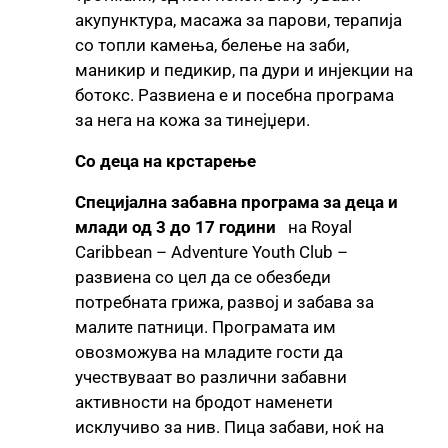
акупунктура, масажа за парови, терапија
со топли камења, белење на заби,
маникир и педикир, па дури и инјекции на
ботокс. Развиена е и посебна програма
за нега на кожа за тинејџери.
Со деца на крстарење
Специјална забавна програма за деца и
млади од 3 до 17 години
на Royal
Caribbean – Adventure Youth Club –
развиена со цел да се обезбеди
потребната грижа, развој и забава за
малите патници. Програмата им
овозможува на младите гости да
учествуваат во различни забавни
активности на бродот наменети
исклучиво за нив. Пица забави, ноќ на