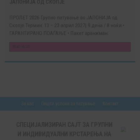
ЈАПОНИЈА ОД СКОПЈЕ
ПРОЛЕТ 2026 Групно патување во ЈАПОНИЈА од
Скопје Термин: 13 – 23 април 2027| 9 дена / 8 ноќи •
ГАРАНТИРАНО ПОАЃАЊЕ • Пакет аранжман:
READ MORE
За нас
Општи услови за патување
Контакт
СПЕЦИЈАЛИЗИРАН САЈТ ЗА ГРУПНИ
И ИНДИВИДУАЛНИ КРСТАРЕЊА НА