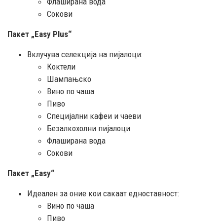
Флаширана вода
Сокови
Пакет „Easy Plus“
Вклучува селекција на пијалоци:
Коктели
Шампањско
Вино по чаша
Пиво
Специјални кафеи и чаеви
Безалкохолни пијалоци
Флаширана вода
Сокови
Пакет „Easy“
Идеален за оние кои сакаат едноставност:
Вино по чаша
Пиво