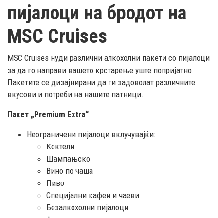
пијалоци на бродот на
MSC Cruises
MSC Cruises нуди различни алкохолни пакети со пијалоци
за да го направи вашето крстарење уште попријатно.
Пакетите се дизајнирани да ги задоволат различните
вкусови и потреби на нашите патници.
Пакет „Premium Extra“
Неограничени пијалоци вклучувајќи:
Коктели
Шампањско
Вино по чаша
Пиво
Специјални кафеи и чаеви
Безалкохолни пијалоци