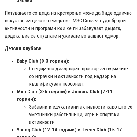
забава
Патувањето со деца на крстарење може да биде одлично
искуство за целото семејство. MSC Cruises нуди бројни
активности и програми кои ќе ги забавуваат децата,
додека вие се опуштате и уживате во вашиот одмор.
Детски клубови
Baby Club (0-3 години):
Специјално дизајниран простор за најмалите
со играчки и активности под надзор на
квалификуван персонал.
Mini Club (3-6 години) и Juniors Club (7-11
години):
Забавни и едукативни активности како што се
уметнички работилници, игри и спортски
активности.
Young Club (12-14 години) и Teens Club (15-17