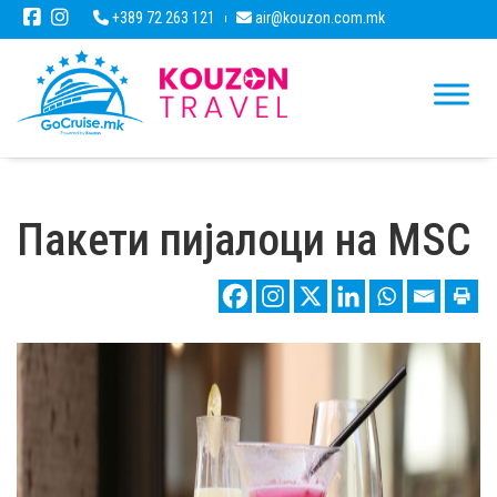
+389 72 263 121
air@kouzon.com.mk
Пакети пијалоци на MSC