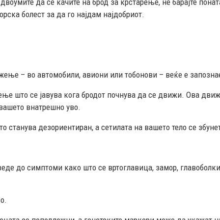
 двоумите да се качите на брод за крстарење, не барајте пона
орска болест за да го најдам најдобриот.
жење – во автомобили, авиони или тобонови – веќе е запознае
ење што се јавува кога бродот почнува да се движи. Ова дв
 вашето внатрешно уво.
то станува дезориентиран, а сетилата на вашето тело се збун
еде до симптоми како што се вртоглавица, замор, главоболки
о.