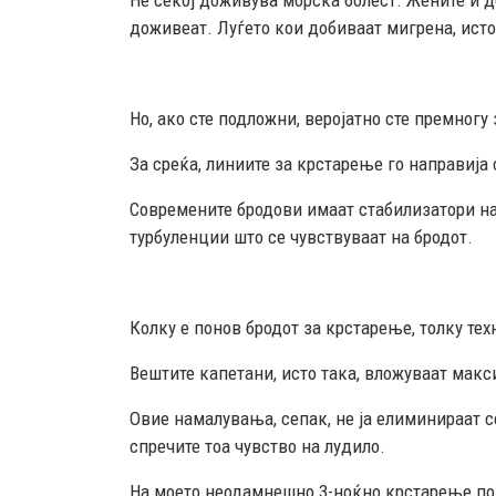
Не секој доживува морска болест. Жените и д
доживеат. Луѓето кои добиваат мигрена, исто
Но, ако сте подложни, веројатно сте премногу
За среќа, линиите за крстарење го направија 
Современите бродови имаат стабилизатори на
турбуленции што се чувствуваат на бродот.
Колку е понов бродот за крстарење, толку те
Вештите капетани, исто така, вложуваат мак
Овие намалувања, сепак, не ја елиминираат с
спречите тоа чувство на лудило.
На моето неодамнешно 3-ноќно крстарење по Al