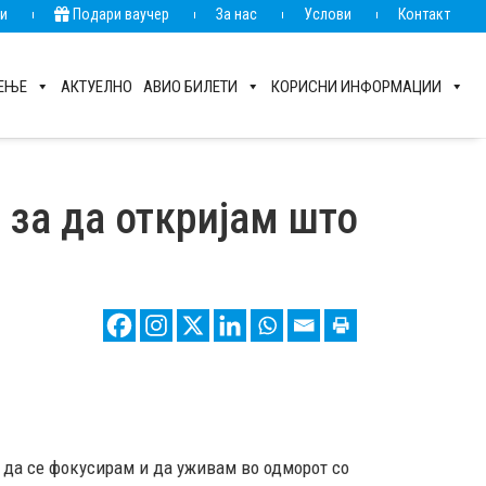
ии
Подари ваучер
За нас
Услови
Контакт
РЕЊЕ
АКТУЕЛНО
АВИО БИЛЕТИ
КОРИСНИ ИНФОРМАЦИИ
 за да откријам што
 да се фокусирам и да уживам во одморот со