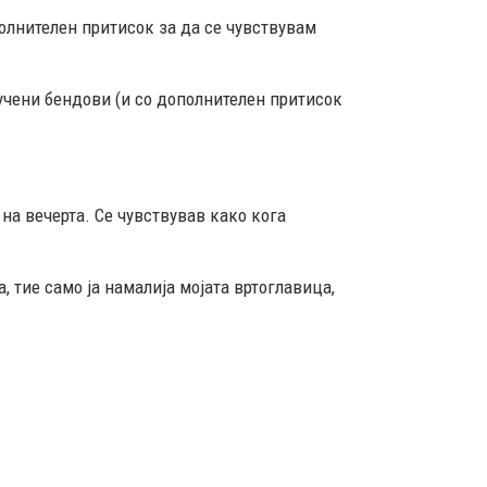
олнителен притисок за да се чувствувам
лучени бендови (и со дополнителен притисок
 на вечерта. Се чувствував како кога
, тие само ја намалија мојата вртоглавица,