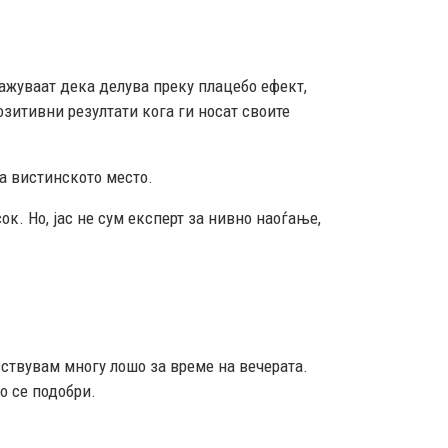
ажуваат дека делува преку плацебо ефект,
зитивни резултати кога ги носат своите
на вистинското место.
ок. Но, јас не сум експерт за нивно наоѓање,
вствувам многу лошо за време на вечерата.
о се подобри.