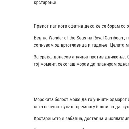
крстарење.
Првиот пат кога сфатив дека ќе се борам со 
Бев на Wonder of the Seas на Royal Carribean 
сопнувам од вртоглавица и гадење. Целата мо
За среќа, донесов апчиња против движење. О
тој момент, секогаш морав да планирам одна
Морската болест може да го уништи одморот с
кога се чувствувате премногу болни за да фу
Крстарењето е забавна, достапна и исплатлив