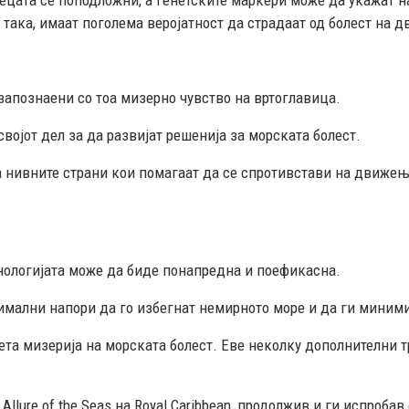
ецата се поподложни, а генетските маркери може да укажат на
 така, имаат поголема веројатност да страдаат од болест на 
 запознаени со тоа мизерно чувство на вртоглавица.
својот дел за да развијат решенија за морската болест.
 нивните страни кои помагаат да се спротивстави на движење
хнологијата може да биде понапредна и поефикасна.
симални напори да го избегнат немирното море и да ги миними
ета мизерија на морската болест. Еве неколку дополнителни т
lure of the Seas на Royal Caribbean, продолжив и ги испробав