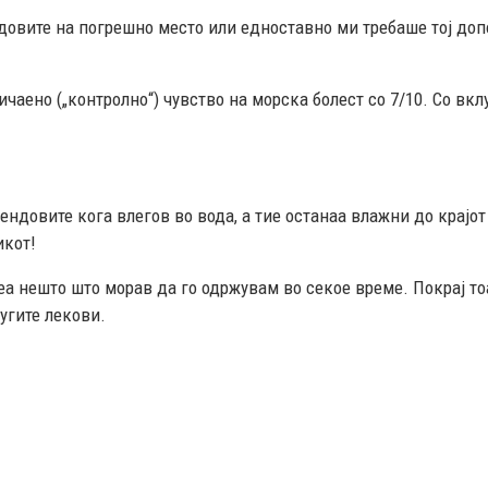
ндовите на погрешно место или едноставно ми требаше тој доп
ичаено („контролно“) чувство на морска болест со 7/10. Со вк
ндовите кога влегов во вода, а тие останаа влажни до крајот
икот!
а нешто што морав да го одржувам во секое време. Покрај тоа
угите лекови.