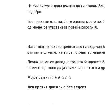
Не сум сигурен дали почнав да ги ставам бе
подобро.
Без никакви лекови, би го оценил моето вооб
од мене), се чувствував повеќе како 5/10.
Исто така, направив грешка што ги задржав бе
ракавите случајно ќе ви се потопат во мијалн
Лично, не ми се допадна тоа што бендовите бе
наместо целосно да ја елиминираат како и др
Мојот рејтинг
: ★★☆☆☆
Лек против движење без рецепт