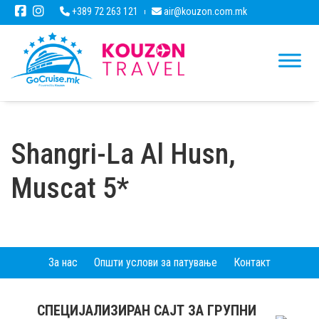
+389 72 263 121
air@kouzon.com.mk
Shangri-La Al Husn,
Muscat 5*
За нас
Општи услови за патување
Контакт
СПЕЦИЈАЛИЗИРАН САЈТ ЗА ГРУПНИ