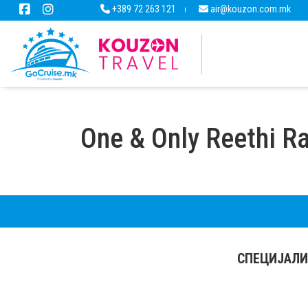
+389 72 263 121
air@kouzon.com.mk
One & Only Reethi R
СПЕЦИЈАЛИ