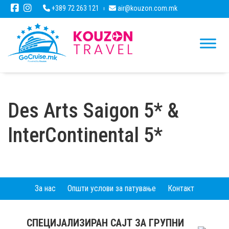
+389 72 263 121
air@kouzon.com.mk
Des Arts Saigon 5* &
InterContinental 5*
За нас
Општи услови за патување
Контакт
СПЕЦИЈАЛИЗИРАН САЈТ ЗА ГРУПНИ