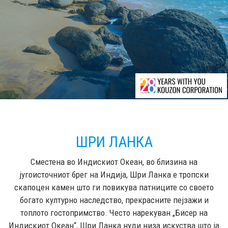
ШРИ ЛАНКА
Сместена во Индискиот Океан, во близина на
југоисточниот брег на Индија, Шри Ланка е тропски
скапоцен камен што ги повикува патниците со своето
богато културно наследство, прекрасните пејзажи и
топлото гостопримство. Често нарекуван „Бисер на
Индискиот Океан“, Шри Ланка нуди низа искуства што ја