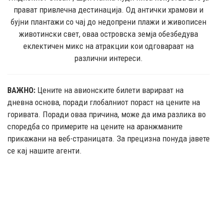
прават привлечна дестинација. Од антички храмови и
бујни плантажи со чај до недопрени плажи и живописен
животински свет, оваа островска земја обезбедува
еклектичен микс на атракции кои одговараат на
различни интереси.
ВАЖНО:
Цените на авионските билети варираат на
дневна основа, поради глобалниот пораст на цените на
горивата. Поради оваа причина, може да има разлика во
споредба со примерите на цените на аранжманите
прикажани на веб-страницата. За прецизна понуда јавете
се кај нашите агенти.