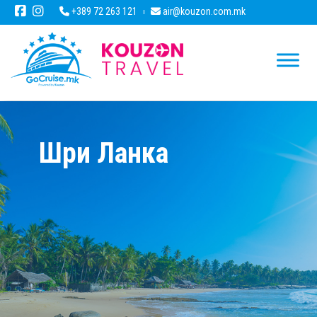
+389 72 263 121
air@kouzon.com.mk
Шри Ланка