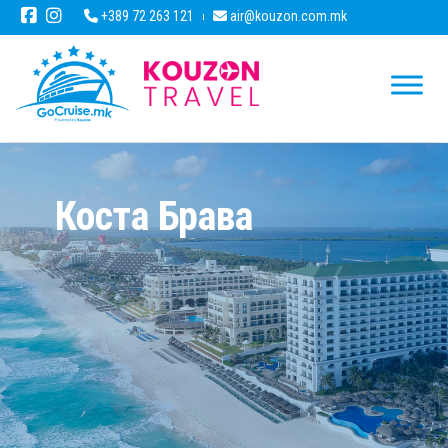
+389 72 263 121
air@kouzon.com.mk
Коста Брава