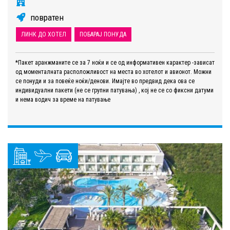
повратен
ЛИНК ДО ХОТЕЛ
ПОБАРАЈ ПОНУДА
*Пакет аранжманите се за 7 ноќи и се од информативен карактер -зависат
од моменталната расположливост на места во хотелот и авионот. Можни
се понуди и за повеќе ноќи/денови. Имајте во предвид дека ова се
индивидуални пакети (не се групни патувања) , кој не се со фиксни датуми
и нема водич за време на патување