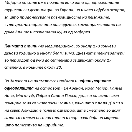
Мајорка на сите им е позната како една од најпознатите
туристички дестинации во Европа, но и како најубав остров,
за што придонесуваат разновидноста на пејзажите,
културно-историското наследство, гостопримството на
домаќините и познатата кујна од Мајорка..
Климата
е типично медитеранска, со околу 170 сончеви
денови годишно и многу благи зими. Дневните температури
во периодот од јуни до септември се движат околу 27
степени, а ноќните околу 20.
Во Заливот на палмите се наоѓаат и
најпопуларните
одморалишта
на островот - Ел Аренал, Кала Мајор, Палма
Нова, Магалуф, Пајра и Санта Понса, додека на исток има
помирна зона со живописни заливи, како што е Кала Д' или и
на север Алкудија е големо одморалиште сместено во долг
залив со голема песочна плажа и тиркизна боја на морето
што потсетува на Карибите.