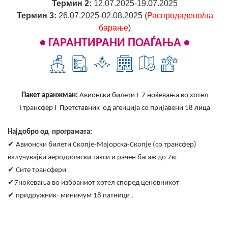
Термин 2:
12.07.2025-19.07.2025
Термин 3:
26.07.2025-02.08.2025 (
Распродадено/на
барање
)
• ГАРАНТИРАНИ ПОАЃАЊА •
Пакет аранжман:
Авионски билети I 7
ноќевања во хотел
I
трансфер I
Претставник од агенција со пријавени 1
8
лица
Најдобро од програмата:
✔
Авионски билети Скопје-Мајорска-Скопје (со трансфер)
вклучувајќи аеродромски такси и рачен багаж до 7кг
✔
Сите трансфери
✔
7ноќевања во избраниот хотел според ценовникот
✔
придружник
-
минимум 1
8
патници .