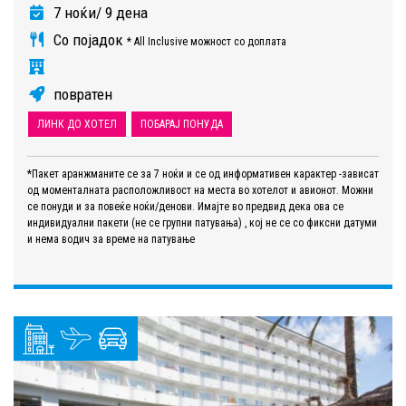
7 ноќи/ 9 дена
Со појадок
* All Inclusive можност со доплата
повратен
ЛИНК ДО ХОТЕЛ
ПОБАРАЈ ПОНУДА
*Пакет аранжманите се за 7 ноќи и се од информативен карактер -зависат
од моменталната расположливост на места во хотелот и авионот. Можни
се понуди и за повеќе ноќи/денови. Имајте во предвид дека ова се
индивидуални пакети (не се групни патувања) , кој не се со фиксни датуми
и нема водич за време на патување