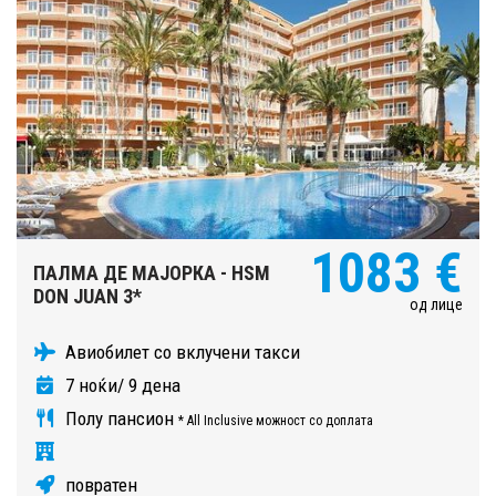
1083 €
ПАЛМА ДЕ МАЈОРКА - HSM
DON JUAN 3*
од лице
Авиобилет со вклучени такси
7 ноќи/ 9 дена
Полу пансион
* All Inclusive можност со доплата
повратен