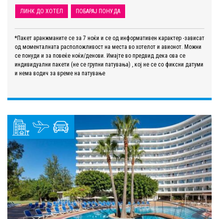
ЛИНК ДО ХОТЕЛ
ПОБАРАЈ ПОНУДА
*Пакет аранжманите се за 7 ноќи и се од информативен карактер -зависат
од моменталната расположливост на места во хотелот и авионот. Можни
се понуди и за повеќе ноќи/денови. Имајте во предвид дека ова се
индивидуални пакети (не се групни патувања) , кој не се со фиксни датуми
и нема водич за време на патување