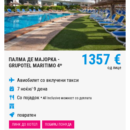
1357 €
ПАЛМА ДЕ МАЈОРКА -
GRUPOTEL MARITIMO 4*
од лице
Авиобилет со вклучени такси
7 ноќи/ 9 дена
Со појадок
* All Inclusive можност со доплата
повратен
ЛИНК ДО ХОТЕЛ
ПОБАРАЈ ПОНУДА