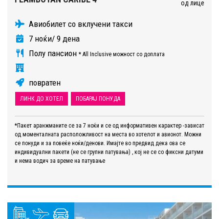
од лице
Авиобилет со вклучени такси
7 ноќи/ 9 дена
Полу пансион
* All Inclusive можност со доплата
повратен
ЛИНК ДО ХОТЕЛ
ПОБАРАЈ ПОНУДА
*Пакет аранжманите се за 7 ноќи и се од информативен карактер -зависат
од моменталната расположливост на места во хотелот и авионот. Можни
се понуди и за повеќе ноќи/денови. Имајте во предвид дека ова се
индивидуални пакети (не се групни патувања) , кој не се со фиксни датуми
и нема водич за време на патување