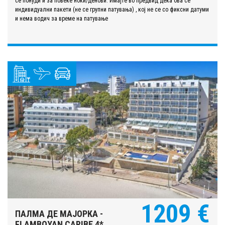
се понуди и за повеќе ноќи/денови. Имајте во предвид дека ова се
индивидуални пакети (не се групни патувања) , кој не се со фиксни датуми
и нема водич за време на патување
1209 €
ПАЛМА ДЕ МАЈОРКА -
FLAMBOYAN CARIBE 4*