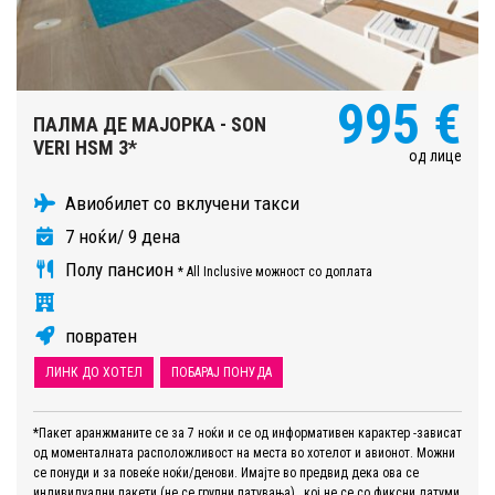
995 €
ПАЛМА ДЕ МАЈОРКА - SON
VERI HSM 3*
од лице
Авиобилет со вклучени такси
7 ноќи/ 9 дена
Полу пансион
* All Inclusive можност со доплата
повратен
ЛИНК ДО ХОТЕЛ
ПОБАРАЈ ПОНУДА
*Пакет аранжманите се за 7 ноќи и се од информативен карактер -зависат
од моменталната расположливост на места во хотелот и авионот. Можни
се понуди и за повеќе ноќи/денови. Имајте во предвид дека ова се
индивидуални пакети (не се групни патувања) , кој не се со фиксни датуми