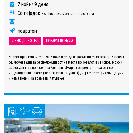
7 ноќи/ 9 дена
Со појадок
* All Inclusive можност со доплата
повратен
ЛИНК ДО ХОТЕЛ
ПОБАРАЈ ПОНУДА
*Пакет аранжманите се за 7 ноќи и се од информативен карактер -зависат
од моменталната расположливост на места во хотелот и авионот. Можни
се понуди и за повеќе ноќи/денови. Имајте во предвид дека ова се
индивидуални пакети (не се групни патувања) , кој не се со фиксни датуми
и нема водич за време на патување