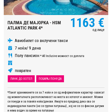
1163 €
ПАЛМА ДЕ МАЈОРКА - HSM
ATLANTIC PARK 4*
од лице
Авиобилет со вклучени такси
7 ноќи/ 9 дена
Полу пансион
* All Inclusive можност со доплата
повратен
ЛИНК ДО ХОТЕЛ
ПОБАРАЈ ПОНУДА
*Пакет аранжманите се за 7 ноќи и се од информативен карактер -зависат
од моменталната расположливост на места во хотелот и авионот. Можни
се понуди и за повеќе ноќи/денови. Имајте во предвид дека ова се
индивидуални пакети (не се групни патувања) , кој не се со фиксни датуми
и нема водич за време на патување