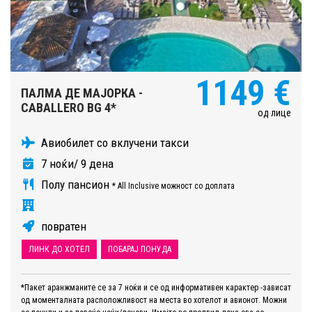
1149 €
ПАЛМА ДЕ МАЈОРКА -
CABALLERO BG 4*
од лице
Авиобилет со вклучени такси
7 ноќи/ 9 дена
Полу пансион
* All Inclusive можност со доплата
повратен
ЛИНК ДО ХОТЕЛ
ПОБАРАЈ ПОНУДА
*Пакет аранжманите се за 7 ноќи и се од информативен карактер -зависат
од моменталната расположливост на места во хотелот и авионот. Можни