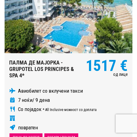
1517 €
ПАЛМА ДЕ МАЈОРКА -
GRUPOTEL LOS PRINCIPES &
од лице
SPA 4*
Авиобилет со вклучени такси
7 ноќи/ 9 дена
Со појадок
* All Inclusive можност со доплата
повратен