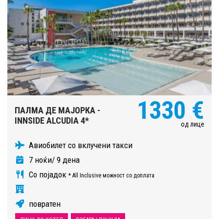
1330 €
ПАЛМА ДЕ МАЈОРКА -
INNSIDE ALCUDIA 4*
од лице
Авиобилет со вклучени такси
7 ноќи/ 9 дена
Со појадок
* All Inclusive можност со доплата
повратен