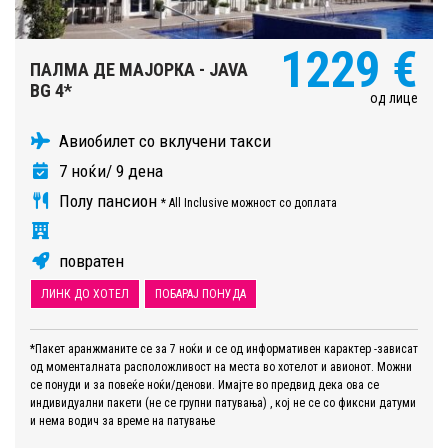
1229 €
ПАЛМА ДЕ МАЈОРКА - JAVA
BG 4*
од лице
Авиобилет со вклучени такси
7 ноќи/ 9 дена
Полу пансион
* All Inclusive можност со доплата
повратен
ЛИНК ДО ХОТЕЛ
ПОБАРАЈ ПОНУДА
*Пакет аранжманите се за 7 ноќи и се од информативен карактер -зависат
од моменталната расположливост на места во хотелот и авионот. Можни
се понуди и за повеќе ноќи/денови. Имајте во предвид дека ова се
индивидуални пакети (не се групни патувања) , кој не се со фиксни датуми
и нема водич за време на патување