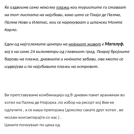
Ќе издвоиме само неколку
плажи
кои туристите ги ставаат
на топ-листата на најубави, како што се Плаја де Палма,
Палма Нова и Илетас, кои се нарекуваат и шпански Монте
Карло.
Еден од најголемите центри на
ноќниот живот
е
Магалуф
,
кој е на само 24 километри од главниот град. Покрај бројните
барови на плажа, дневните и ноќните забави, ова место се
издвојува и по најубавите плажи на островот.
Ви претставуваме комбинација од
8
-дневен пакет аранжман во
хотел на Палма де Мајорка ,по избор на ресорт кој Вие ке
одлучите , а се наша препорака (доколку сакате друг хотел , ве
молам контактирајте со нас ) .
Цените почнуваат по цена од