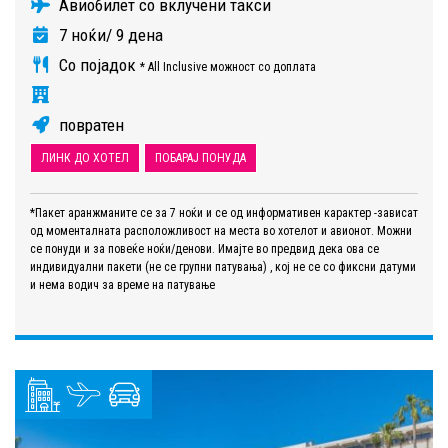
Авиобилет со вклучени такси
7 ноќи/ 9 дена
Со појадок
* All Inclusive можност со доплата
повратен
ЛИНК ДО ХОТЕЛ
ПОБАРАЈ ПОНУДА
*Пакет аранжманите се за 7 ноќи и се од информативен карактер -зависат
од моменталната расположливост на места во хотелот и авионот. Можни
се понуди и за повеќе ноќи/денови. Имајте во предвид дека ова се
индивидуални пакети (не се групни патувања) , кој не се со фиксни датуми
и нема водич за време на патување