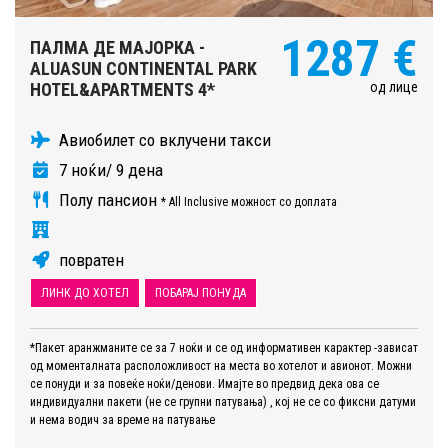
1287 €
ПАЛМА ДЕ МАЈОРКА -
ALUASUN CONTINENTAL PARK
од лице
HOTEL&APARTMENTS 4*
Авиобилет со вклучени такси
7 ноќи/ 9 дена
Полу пансион
* All Inclusive можност со доплата
повратен
ЛИНК ДО ХОТЕЛ
ПОБАРАЈ ПОНУДА
*Пакет аранжманите се за 7 ноќи и се од информативен карактер -зависат
од моменталната расположливост на места во хотелот и авионот. Можни
се понуди и за повеќе ноќи/денови. Имајте во предвид дека ова се
индивидуални пакети (не се групни патувања) , кој не се со фиксни датуми
и нема водич за време на патување