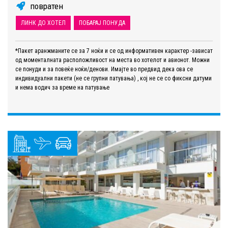
повратен
ЛИНК ДО ХОТЕЛ
ПОБАРАЈ ПОНУДА
*Пакет аранжманите се за 7 ноќи и се од информативен карактер -зависат
од моменталната расположливост на места во хотелот и авионот. Можни
се понуди и за повеќе ноќи/денови. Имајте во предвид дека ова се
индивидуални пакети (не се групни патувања) , кој не се со фиксни датуми
и нема водич за време на патување