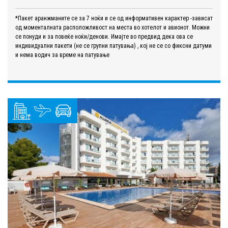
*Пакет аранжманите се за 7 ноќи и се од информативен карактер -зависат
од моменталната расположливост на места во хотелот и авионот. Можни
се понуди и за повеќе ноќи/денови. Имајте во предвид дека ова се
индивидуални пакети (не се групни патувања) , кој не се со фиксни датуми
и нема водич за време на патување