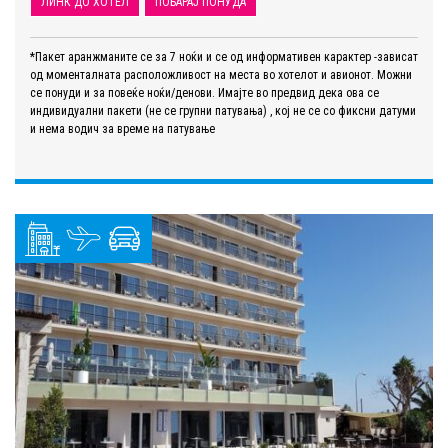
ЛИНК ДО ХОТЕЛ
ПОБАРАЈ ПОНУДА
*Пакет аранжманите се за 7 ноќи и се од информативен карактер -зависат
од моменталната расположливост на места во хотелот и авионот. Можни
се понуди и за повеќе ноќи/денови. Имајте во предвид дека ова се
индивидуални пакети (не се групни патувања) , кој не се со фиксни датуми
и нема водич за време на патување