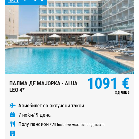
1091 €
ПАЛМА ДЕ МАЈОРКА - ALUA
LEO 4*
од лице
Авиобилет со вклучени такси
7 ноќи/ 9 дена
Полу пансион
* All Inclusive можност со доплата