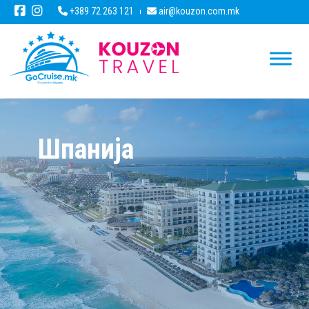
+389 72 263 121
air@kouzon.com.mk
Шпанија