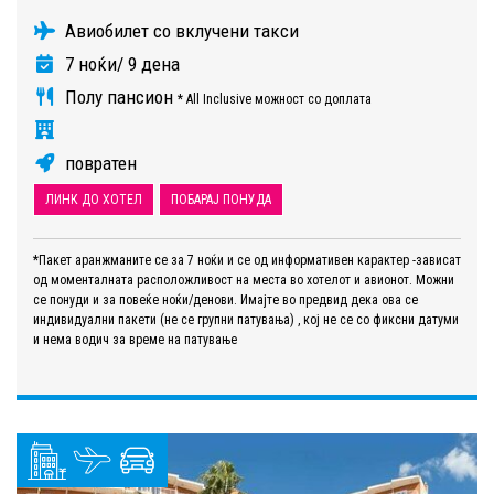
Авиобилет со вклучени такси
7 ноќи/ 9 дена
Полу пансион
* All Inclusive можност со доплата
повратен
ЛИНК ДО ХОТЕЛ
ПОБАРАЈ ПОНУДА
*Пакет аранжманите се за 7 ноќи и се од информативен карактер -зависат
од моменталната расположливост на места во хотелот и авионот. Можни
се понуди и за повеќе ноќи/денови. Имајте во предвид дека ова се
индивидуални пакети (не се групни патувања) , кој не се со фиксни датуми
и нема водич за време на патување