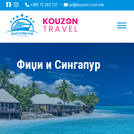
+389 72 263 121
air@kouzon.com.mk
Фиџи и Сингапур