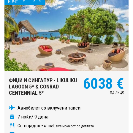
6038 €
ФИЏИ И СИНГАПУР - LIKULIKU
LAGOON 5* & CONRAD
од лице
CENTENNIAL 5*
Авиобилет со вклучени такси
7 ноќи/ 9 дена
Со појадок
* All Inclusive можност со доплата