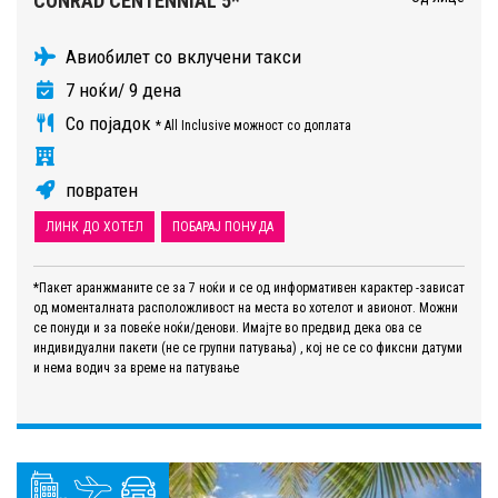
CONRAD CENTENNIAL 5*
Авиобилет со вклучени такси
7 ноќи/ 9 дена
Со појадок
* All Inclusive можност со доплата
повратен
ЛИНК ДО ХОТЕЛ
ПОБАРАЈ ПОНУДА
*Пакет аранжманите се за 7 ноќи и се од информативен карактер -зависат
од моменталната расположливост на места во хотелот и авионот. Можни
се понуди и за повеќе ноќи/денови. Имајте во предвид дека ова се
индивидуални пакети (не се групни патувања) , кој не се со фиксни датуми
и нема водич за време на патување