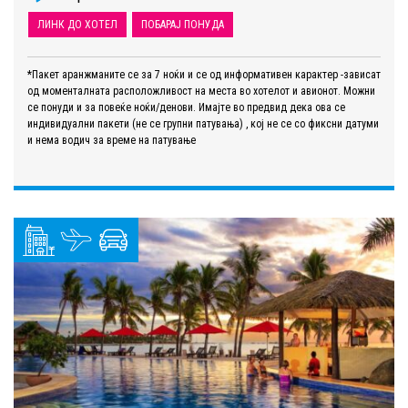
ЛИНК ДО ХОТЕЛ
ПОБАРАЈ ПОНУДА
*Пакет аранжманите се за 7 ноќи и се од информативен карактер -зависат
од моменталната расположливост на места во хотелот и авионот. Можни
се понуди и за повеќе ноќи/денови. Имајте во предвид дека ова се
индивидуални пакети (не се групни патувања) , кој не се со фиксни датуми
и нема водич за време на патување