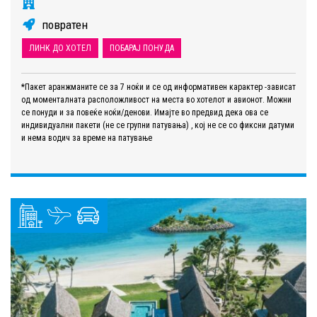
повратен
ЛИНК ДО ХОТЕЛ
ПОБАРАЈ ПОНУДА
*Пакет аранжманите се за 7 ноќи и се од информативен карактер -зависат
од моменталната расположливост на места во хотелот и авионот. Можни
се понуди и за повеќе ноќи/денови. Имајте во предвид дека ова се
индивидуални пакети (не се групни патувања) , кој не се со фиксни датуми
и нема водич за време на патување