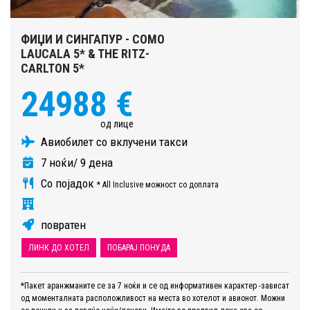
ФИЏИ И СИНГАПУР - COMO
LAUCALA 5* & THE RITZ-
CARLTON 5*
24988 €
од лице
Авиобилет со вклучени такси
7 ноќи/ 9 дена
Со појадок
* All Inclusive можност со доплата
повратен
ЛИНК ДО ХОТЕЛ
ПОБАРАЈ ПОНУДА
*Пакет аранжманите се за 7 ноќи и се од информативен карактер -зависат
од моменталната расположливост на места во хотелот и авионот. Можни