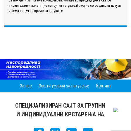
се понуди и за повеќе ноќи/денови. Имајте во предвид дека ова се
индивидуални пакети (не се групни патувања) , кој не се со фиксни датуми
и нема водич за време на патување
За нас
Општи услови за патување
Контакт
СПЕЦИЈАЛИЗИРАН САЈТ ЗА ГРУПНИ
И ИНДИВИДУАЛНИ КРСТАРЕЊА НА