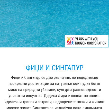
ФИЏИ И СИНГАПУР
Фиџи и Сингапур се две различни, но подеднакво
прекрасни дестинации за патување кои нудат богат
микс на природни убавини, културна разновидност и
уникатни искуства. Додека Фиџи е познат по своите
идилични тропски острови, недопрените плажи и живиот
морски живот, Сингапур се издвојува како динамичен,