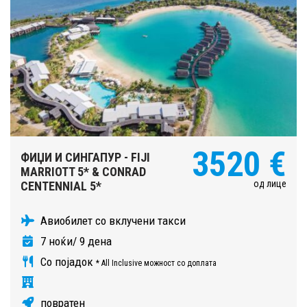
3520 €
ФИЏИ И СИНГАПУР - FIJI
MARRIOTT 5* & CONRAD
од лице
CENTENNIAL 5*
Авиобилет со вклучени такси
7 ноќи/ 9 дена
Со појадок
* All Inclusive можност со доплата
повратен