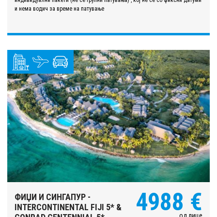
индивидуални пакети (не се групни патувања) , кој не се со фиксни датуми
и нема водич за време на патување
4988 €
ФИЏИ И СИНГАПУР -
INTERCONTINENTAL FIJI 5* &
од лице