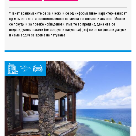
*Пакет аранжманите се за 7 ноќи и се од информативен карактер -зависат
од моменталната расположливост на места во хотелот и авионот. Можни
се понуди и за повеќе ноќи/денови. Имајте во предвид дека ова се
индивидуални пакети (не се групни патувања) , кој не се со фиксни датуми
и нема водич за време на патување