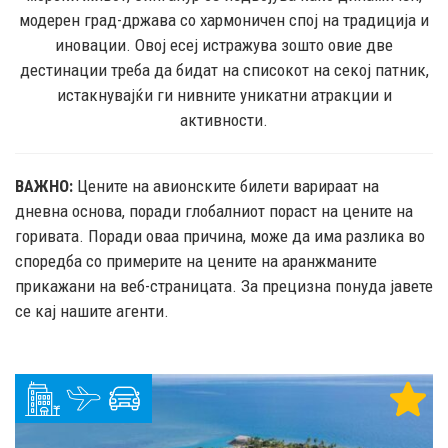
модерен град-држава со хармоничен спој на традиција и
иновации. Овој есеј истражува зошто овие две
дестинации треба да бидат на списокот на секој патник,
истакнувајќи ги нивните уникатни атракции и
активности.
ВАЖНО:
Цените на авионските билети варираат на
дневна основа, поради глобалниот пораст на цените на
горивата. Поради оваа причина, може да има разлика во
споредба со примерите на цените на аранжманите
прикажани на веб-страницата. За прецизна понуда јавете
се кај нашите агенти.