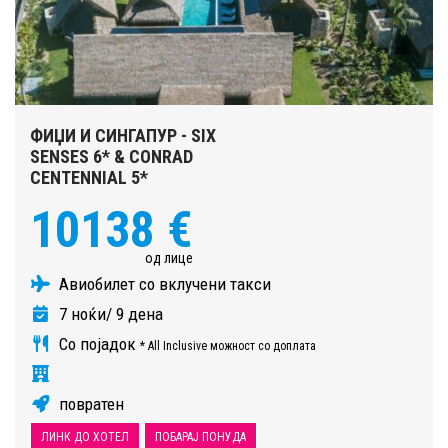
ФИЏИ И СИНГАПУР - SIX
SENSES 6* & CONRAD
CENTENNIAL 5*
10138 €
од лице
Авиобилет со вклучени такси
7 ноќи/ 9 дена
Со појадок
* All Inclusive можност со доплата
повратен
ЛИНК ДО ХОТЕЛ
ПОБАРАЈ ПОНУДА