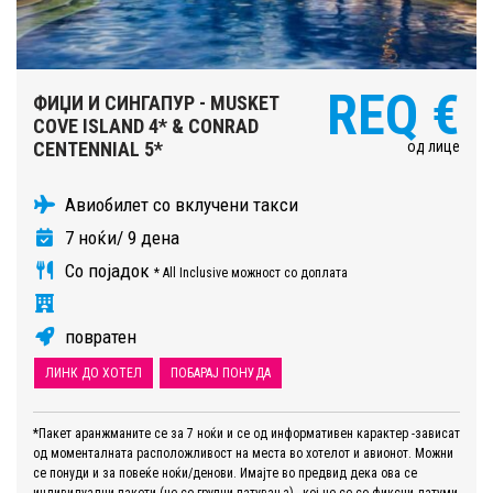
REQ €
ФИЏИ И СИНГАПУР - MUSKET
COVE ISLAND 4* & CONRAD
од лице
CENTENNIAL 5*
Авиобилет со вклучени такси
7 ноќи/ 9 дена
Со појадок
* All Inclusive можност со доплата
повратен
ЛИНК ДО ХОТЕЛ
ПОБАРАЈ ПОНУДА
*Пакет аранжманите се за 7 ноќи и се од информативен карактер -зависат
од моменталната расположливост на места во хотелот и авионот. Можни
се понуди и за повеќе ноќи/денови. Имајте во предвид дека ова се