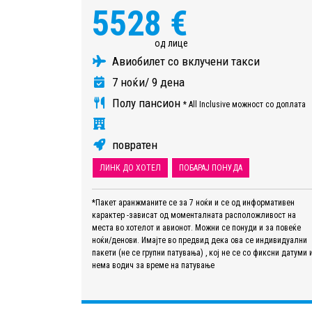
5528 €
од лице
Авиобилет со вклучени такси
7 ноќи/ 9 дена
Полу пансион
* All Inclusive можност со доплата
повратен
ЛИНК ДО ХОТЕЛ
ПОБАРАЈ ПОНУДА
*Пакет аранжманите се за 7 ноќи и се од информативен
карактер -зависат од моменталната расположливост на
места во хотелот и авионот. Можни се понуди и за повеќе
ноќи/денови. Имајте во предвид дека ова се индивидуални
пакети (не се групни патувања) , кој не се со фиксни датуми 
нема водич за време на патување