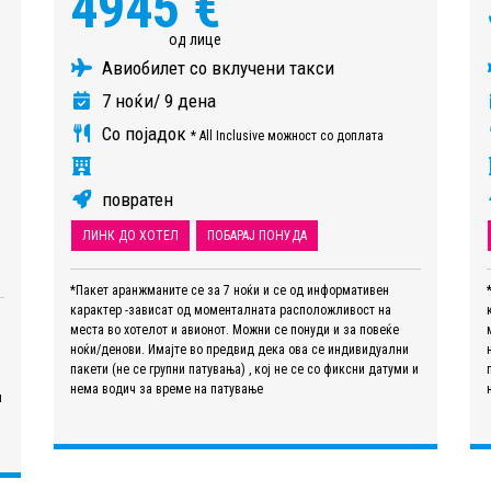
4945 €
од лице
Авиобилет со вклучени такси
7 ноќи/ 9 дена
Со појадок
* All Inclusive можност со доплата
повратен
ЛИНК ДО ХОТЕЛ
ПОБАРАЈ ПОНУДА
*Пакет аранжманите се за 7 ноќи и се од информативен
карактер -зависат од моменталната расположливост на
места во хотелот и авионот. Можни се понуди и за повеќе
ноќи/денови. Имајте во предвид дека ова се индивидуални
пакети (не се групни патувања) , кој не се со фиксни датуми и
нема водич за време на патување
и