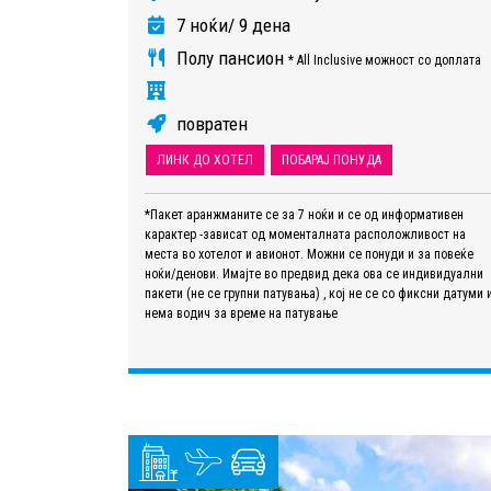
7 ноќи/ 9 дена
Полу пансион
* All Inclusive можност со доплата
повратен
ЛИНК ДО ХОТЕЛ
ПОБАРАЈ ПОНУДА
*Пакет аранжманите се за 7 ноќи и се од информативен
карактер -зависат од моменталната расположливост на
места во хотелот и авионот. Можни се понуди и за повеќе
ноќи/денови. Имајте во предвид дека ова се индивидуални
пакети (не се групни патувања) , кој не се со фиксни датуми 
нема водич за време на патување