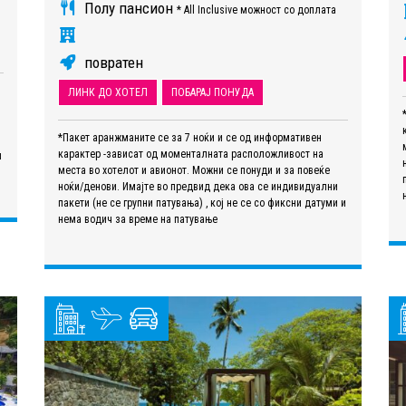
Полу пансион
* All Inclusive можност со доплата
повратен
ЛИНК ДО ХОТЕЛ
ПОБАРАЈ ПОНУДА
*Пакет аранжманите се за 7 ноќи и се од информативен
карактер -зависат од моменталната расположливост на
и
места во хотелот и авионот. Можни се понуди и за повеќе
ноќи/денови. Имајте во предвид дека ова се индивидуални
пакети (не се групни патувања) , кој не се со фиксни датуми и
нема водич за време на патување