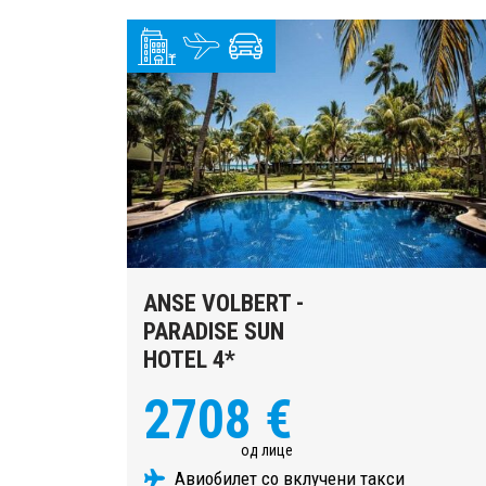
ANSE VOLBERT -
PARADISE SUN
HOTEL 4*
2708 €
од лице
Авиобилет со вклучени такси