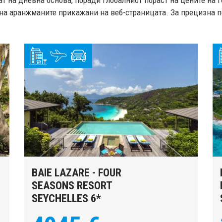
т на дневна основа, поради глобалниот пораст на цените на 
на аранжманите прикажани на веб-страницата. За прецизна по
BAIE LAZARE - FOUR
SEASONS RESORT
SEYCHELLES 6*