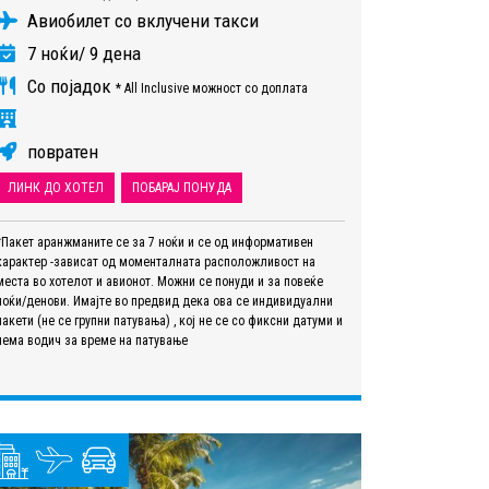
Авиобилет со вклучени такси
7 ноќи/ 9 дена
Со појадок
* All Inclusive можност со доплата
повратен
ЛИНК ДО ХОТЕЛ
ПОБАРАЈ ПОНУДА
*Пакет аранжманите се за 7 ноќи и се од информативен
карактер -зависат од моменталната расположливост на
места во хотелот и авионот. Можни се понуди и за повеќе
ноќи/денови. Имајте во предвид дека ова се индивидуални
пакети (не се групни патувања) , кој не се со фиксни датуми и
нема водич за време на патување