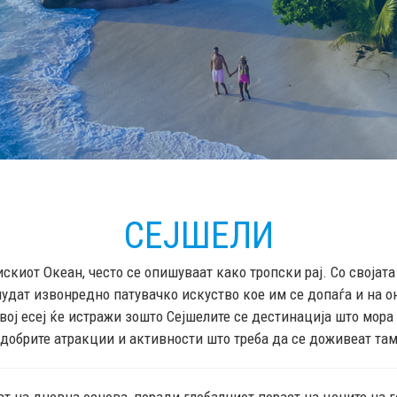
СЕЈШЕЛИ
искиот Океан, често се опишуваат како тропски рај. Со своја
нудат извонредно патувачко искуство кое им се допаѓа и на он
вој есеј ќе истражи зошто Сејшелите се дестинација што мора 
јдобрите атракции и активности што треба да се доживеат та