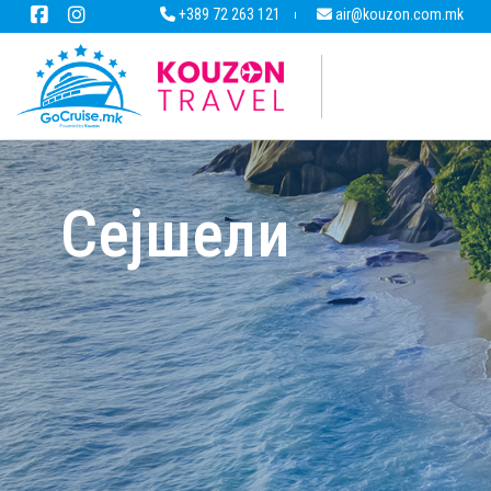
+389 72 263 121
air@kouzon.com.mk
Сејшели