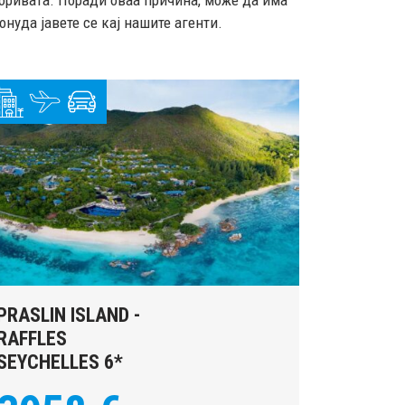
горивата. Поради оваа причина, може да има
нуда јавете се кај нашите агенти.
PRASLIN ISLAND -
RAFFLES
SEYCHELLES 6*