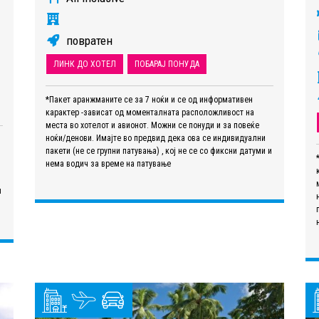
повратен
ЛИНК ДО ХОТЕЛ
ПОБАРАЈ ПОНУДА
*Пакет аранжманите се за 7 ноќи и се од информативен
карактер -зависат од моменталната расположливост на
места во хотелот и авионот. Можни се понуди и за повеќе
ноќи/денови. Имајте во предвид дека ова се индивидуални
пакети (не се групни патувања) , кој не се со фиксни датуми и
нема водич за време на патување
и