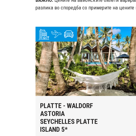
ВАЖНО:
Цените на авионските билети варираа
разлика во споредба со примерите на цените 
PLATTE - WALDORF
ASTORIA
SEYCHELLES PLATTE
ISLAND 5*