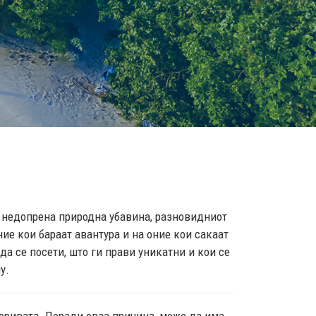
та недопрена природна убавина, разновидниот
ие кои бараат авантура и на оние кои сакаат
да се посети, што ги прави уникатни и кои се
му.