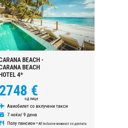
CARANA BEACH -
CARANA BEACH
HOTEL 4*
2748 €
од лице
Авиобилет со вклучени такси
7 ноќи/ 9 дена
Полу пансион
* All Inclusive можност со доплата