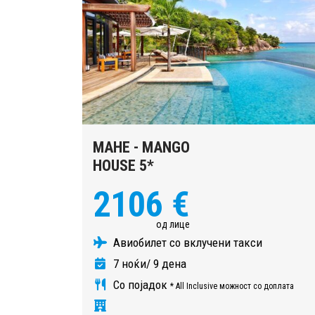
MAHE - MANGO
HOUSE 5*
2106 €
од лице
Авиобилет со вклучени такси
7 ноќи/ 9 дена
Со појадок
* All Inclusive можност со доплата