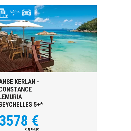
ANSE KERLAN -
CONSTANCE
LEMURIA
SEYCHELLES 5+*
3578 €
од лице