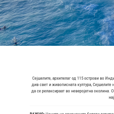
Сејшелите, архипелаг од 115 острови во Инд
див свет и живописната култура, Сејшелите 
да се релаксираат во неверојатна околина. О
на