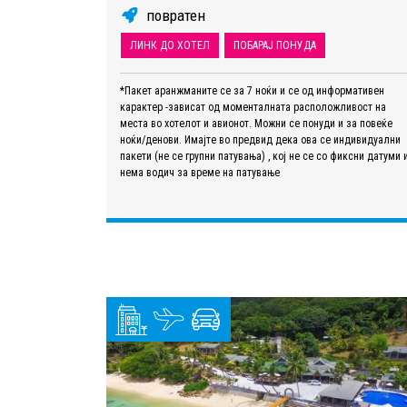
повратен
ЛИНК ДО ХОТЕЛ
ПОБАРАЈ ПОНУДА
*Пакет аранжманите се за 7 ноќи и се од информативен
карактер -зависат од моменталната расположливост на
места во хотелот и авионот. Можни се понуди и за повеќе
ноќи/денови. Имајте во предвид дека ова се индивидуални
пакети (не се групни патувања) , кој не се со фиксни датуми 
нема водич за време на патување