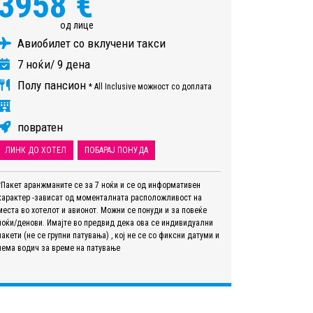
3958 €
од лице
Авиобилет со вклучени такси
7 ноќи/ 9 дена
Полу пансион
* All Inclusive можност со доплата
повратен
ЛИНК ДО ХОТЕЛ
ПОБАРАЈ ПОНУДА
*Пакет аранжманите се за 7 ноќи и се од информативен
карактер -зависат од моменталната расположливост на
места во хотелот и авионот. Можни се понуди и за повеќе
ноќи/денови. Имајте во предвид дека ова се индивидуални
пакети (не се групни патувања) , кој не се со фиксни датуми и
нема водич за време на патување