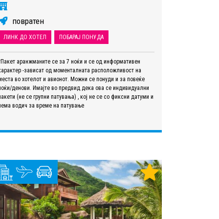
повратен
ЛИНК ДО ХОТЕЛ
ПОБАРАЈ ПОНУДА
*Пакет аранжманите се за 7 ноќи и се од информативен
карактер -зависат од моменталната расположливост на
места во хотелот и авионот. Можни се понуди и за повеќе
ноќи/денови. Имајте во предвид дека ова се индивидуални
пакети (не се групни патувања) , кој не се со фиксни датуми и
нема водич за време на патување